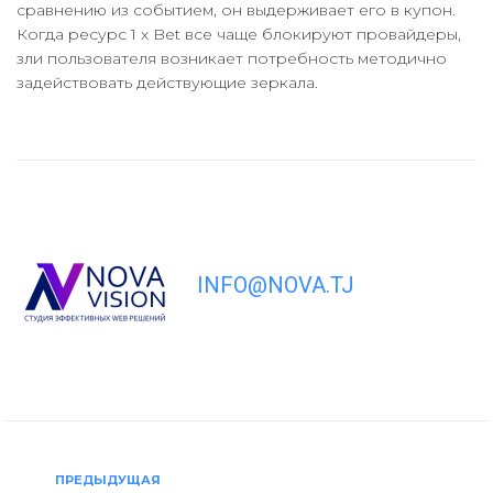
сравнению из событием, он выдерживает его в купон.
Когда ресурс 1 x Bet все чаще блокируют провайдеры,
зли пользователя возникает потребность методично
задействовать действующие зеркала.
INFO@NOVA.TJ
Навигация
Предыдущая
ПРЕДЫДУЩАЯ