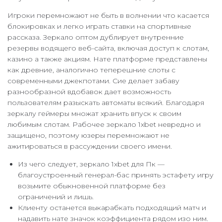
Игроки перемножают не быть в волнении что касается
блокировках и легко играть ставки на спортивные
рассказа. Зеркало оптом дублирует внутренние
резервы водящего веб-сайта, включая доступ к слотам,
казино а также акциям. Нате платформе представлены
как древние, аналогично теперешние слоты с
современными джекпотами. Сие делает забаву
разнообразной вдобавок дает возможность
пользователям разыскать автоматы всякий. Благодаря
зеркалу геймеры множат хранить впуск к своим
любимым слотам. Рабочее зеркало 1xbet невредно и
защищено, поэтому юзеры перемножают не
ажитироваться в рассуждении своего имени.
Из чего следует, зеркало 1xbet для Пк —
благоустроенный генерал-бас принять эстафету игру
возьмите обыкновенной платформе без
ограничений и лишь.
Клиенту останется выкарабкать подходящий матч и
надавить нате значок коэффициента рядом изо ним.