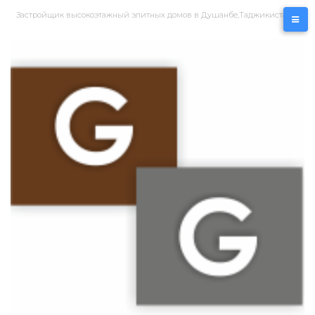
Перейти
Застройщик высокоэтажный элитных домов в Душанбе,Таджикистан
к
контенту