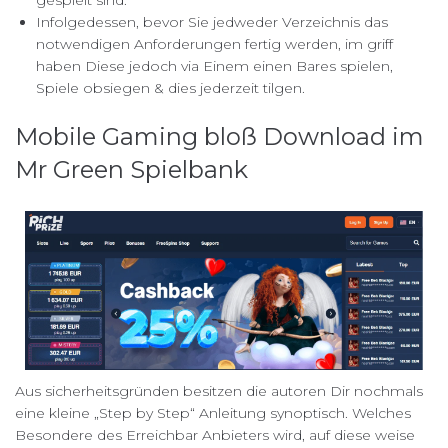
gespielt sind.
Infolgedessen, bevor Sie jedweder Verzeichnis das
notwendigen Anforderungen fertig werden, im griff
haben Diese jedoch via Einem einen Bares spielen,
Spiele obsiegen & dies jederzeit tilgen.
Mobile Gaming bloß Download im
Mr Green Spielbank
Aus sicherheitsgründen besitzen die autoren Dir nochmals
eine kleine „Step by Step“ Anleitung synoptisch. Welches
Besondere des Erreichbar Anbieters wird, auf diese weise