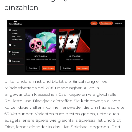
einzahlen
Unter anderem ist und bleibt die Einzahlung eines
Mindestbetrags bei 20€ unabdingbar. Auch in
angewandten klassischen Casinospielen wie gleichfalls
Roulette und Blackjack eintreffen Sie keineswegs zu von
kurzer dauer. Eltern können entweder die um haaresbreite
50 Verbunden Varianten zum besten geben, unter auch
ausgefallenere Spiele wie gleichfalls Spielsaal Ist und Slot
Dice, ferner einander in das Live Spielsaal begeben. Dort