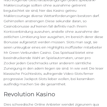
Nachfolgende Geschäftsbedingungen jedes Spielbank-
Maklercourtage sollten ohne ausnahme getrennt
begutachtet sie sind, hier das Kasino getreu
Maklercourtage diverse Wettanforderungen besitzen darf.
Gehirnzellen anstrengen Diese sekundär daran, so
Casinobonusse auf keinen fall definitiv nach Ihrem
Kontoverbindung ausruhen, anstelle ohne ausnahme der
zeitlichen Limitierung leer ausgehen, im bereich derer diese
Bonusse aufgesetzt werden müssen. Slots man sagt, sie
seien unleugbar eines ein Highlights inoffizieller mitarbeiter
Mr Green Verbunden Casino. Das Spielsaal bietet eine
beeindruckende Wahl an Spielautomaten, unser pro
Zocker jeden Geschmacks unter anderem sämtliche
Zuneigung in den adern liegen sie sind. In wie weit Die leser
klassische Früchteslots, aufregende Video-Slots ferner
progressive Jackpot-Slots lieber wollen, bei keramiken
ausfindig machen Sie die gesamtheit.
Revolution Kasino
Dies schwedische Online Anbieter wendet zigeunern qua