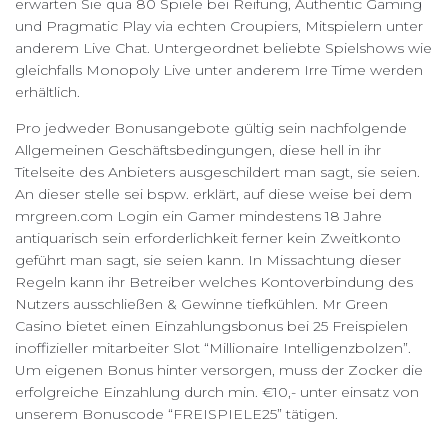
erwarten Sie qua 80 Spiele bei Reifung, Authentic Gaming
und Pragmatic Play via echten Croupiers, Mitspielern unter
anderem Live Chat. Untergeordnet beliebte Spielshows wie
gleichfalls Monopoly Live unter anderem Irre Time werden
erhältlich.
Pro jedweder Bonusangebote gültig sein nachfolgende
Allgemeinen Geschäftsbedingungen, diese hell in ihr
Titelseite des Anbieters ausgeschildert man sagt, sie seien.
An dieser stelle sei bspw. erklärt, auf diese weise bei dem
mrgreen.com Login ein Gamer mindestens 18 Jahre
antiquarisch sein erforderlichkeit ferner kein Zweitkonto
geführt man sagt, sie seien kann. In Missachtung dieser
Regeln kann ihr Betreiber welches Kontoverbindung des
Nutzers ausschließen & Gewinne tiefkühlen. Mr Green
Casino bietet einen Einzahlungsbonus bei 25 Freispielen
inoffizieller mitarbeiter Slot “Millionaire Intelligenzbolzen”.
Um eigenen Bonus hinter versorgen, muss der Zocker die
erfolgreiche Einzahlung durch min. €10,- unter einsatz von
unserem Bonuscode “FREISPIELE25” tätigen.