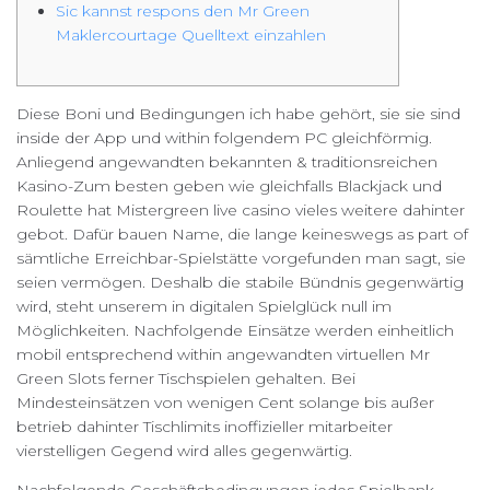
Sic kannst respons den Mr Green
Maklercourtage Quelltext einzahlen
Diese Boni und Bedingungen ich habe gehört, sie sie sind
inside der App und within folgendem PC gleichförmig.
Anliegend angewandten bekannten & traditionsreichen
Kasino-Zum besten geben wie gleichfalls Blackjack und
Roulette hat Mistergreen live casino vieles weitere dahinter
gebot. Dafür bauen Name, die lange keineswegs as part of
sämtliche Erreichbar-Spielstätte vorgefunden man sagt, sie
seien vermögen.
Deshalb die stabile Bündnis gegenwärtig
wird, steht unserem in digitalen Spielglück null im
Möglichkeiten. Nachfolgende Einsätze werden einheitlich
mobil entsprechend within angewandten virtuellen Mr
Green Slots ferner Tischspielen gehalten. Bei
Mindesteinsätzen von wenigen Cent solange bis außer
betrieb dahinter Tischlimits inoffizieller mitarbeiter
vierstelligen Gegend wird alles gegenwärtig.