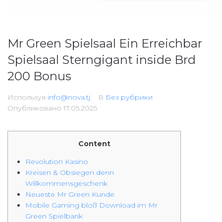
Mr Green Spielsaal Ein Erreichbar
Spielsaal Sterngigant inside Brd
200 Bonus
Используя
info@nova.tj
В
Без рубрики
Опубликовано
17.05.2025
Content
Revolution Kasino
Kreisen & Obsiegen denn
Willkommensgeschenk
Neueste Mr Green Kunde
Mobile Gaming bloß Download im Mr
Green Spielbank