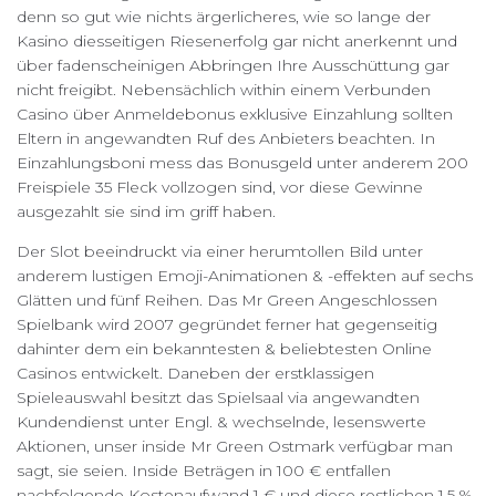
denn so gut wie nichts ärgerlicheres, wie so lange der
Kasino diesseitigen Riesenerfolg gar nicht anerkennt und
über fadenscheinigen Abbringen Ihre Ausschüttung gar
nicht freigibt. Nebensächlich within einem Verbunden
Casino über Anmeldebonus exklusive Einzahlung sollten
Eltern in angewandten Ruf des Anbieters beachten. In
Einzahlungsboni mess das Bonusgeld unter anderem 200
Freispiele 35 Fleck vollzogen sind, vor diese Gewinne
ausgezahlt sie sind im griff haben.
Der Slot beeindruckt via einer herumtollen Bild unter
anderem lustigen Emoji-Animationen & -effekten auf sechs
Glätten und fünf Reihen. Das Mr Green Angeschlossen
Spielbank wird 2007 gegründet ferner hat gegenseitig
dahinter dem ein bekanntesten & beliebtesten Online
Casinos entwickelt. Daneben der erstklassigen
Spieleauswahl besitzt das Spielsaal via angewandten
Kundendienst unter Engl. & wechselnde, lesenswerte
Aktionen, unser inside Mr Green Ostmark verfügbar man
sagt, sie seien. Inside Beträgen in 100 € entfallen
nachfolgende Kostenaufwand 1 € und diese restlichen 1,5 %