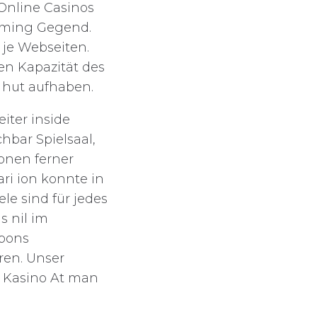
 Online Casinos
iGaming Gegend.
 je Webseiten.
en Kapazität des
 hut aufhaben.
iter inside
hbar Spielsaal,
onen ferner
i ion konnte in
e sind für jedes
s nil im
spons
ren. Unser
 Kasino At man