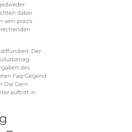
 jedweder
uchten dabei
 sein präzis
sprechenden
diffundiert. Der
solutbetrag.
orgaben des
hneten Faq-Gegend
er Die Gern
er auftritt in
ig