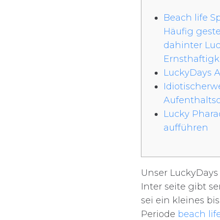
Beach life S
Häufig geste
dahinter Lu
Ernsthaftigk
LuckyDays A
Idiotischer
Aufenthaltso
Lucky Phara
aufführen
Unser LuckyDays 
Inter seite gibt 
sei ein kleines b
Periode
beach lif