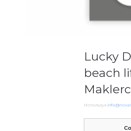
Lucky D
beach l
Maklerc
Используя
info@nova.t
Co