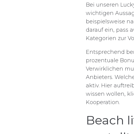
Bei unseren Lucky
wichtigen Aussa
beispielsweise n
darauf ein, pass
Kategorien zur Vor
Entsprechend bere
prozentuale Bonus
Verwirklichen mu
Anbieters. Welch
aktiv. Hier auftr
wissen wollen, kli
Kooperation.
Beach l