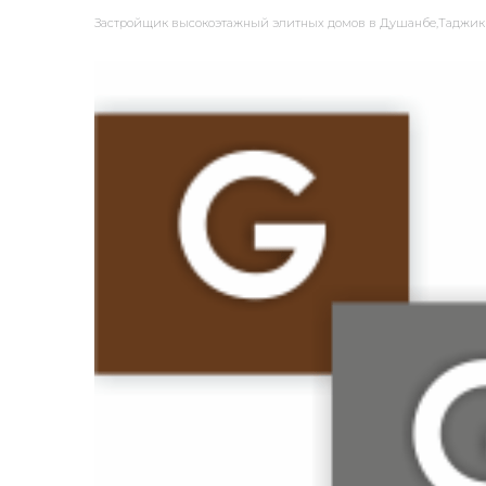
Перейти
Застройщик высокоэтажный элитных домов в Душанбе,Таджик
к
контенту