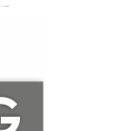
истан