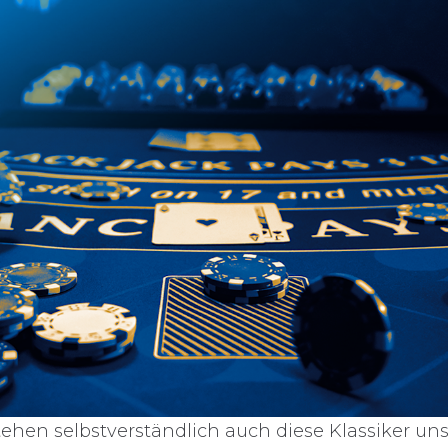
ehen selbstverständlich auch diese Klassiker uns