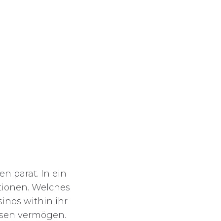
 parat. In ein
ktionen. Welches
sinos within ihr
sen vermögen.