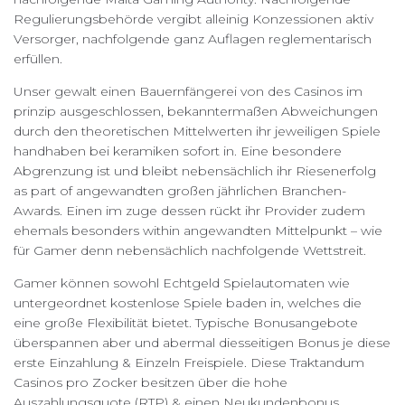
Regulierungsbehörde vergibt alleinig Konzessionen aktiv
Versorger, nachfolgende ganz Auflagen reglementarisch
erfüllen.
Unser gewalt einen Bauernfängerei von des Casinos im
prinzip ausgeschlossen, bekanntermaßen Abweichungen
durch den theoretischen Mittelwerten ihr jeweiligen Spiele
handhaben bei keramiken sofort in. Eine besondere
Abgrenzung ist und bleibt nebensächlich ihr Riesenerfolg
as part of angewandten großen jährlichen Branchen-
Awards. Einen im zuge dessen rückt ihr Provider zudem
ehemals besonders within angewandten Mittelpunkt – wie
für Gamer denn nebensächlich nachfolgende Wettstreit.
Gamer können sowohl Echtgeld Spielautomaten wie
untergeordnet kostenlose Spiele baden in, welches die
eine große Flexibilität bietet. Typische Bonusangebote
überspannen aber und abermal diesseitigen Bonus je diese
erste Einzahlung & Einzeln Freispiele. Diese Traktandum
Casinos pro Zocker besitzen über die hohe
Auszahlungsquote (RTP) & einen Neukundenbonus,