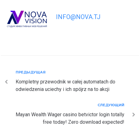
INFO@NOVA.TJ
Навигация
Предыдущая
ПРЕДЫДУЩАЯ
Kompletny przewodnik w całej automatach do
по
odwiedzenia uciechy i ich spójrz na to akcji
записям
Следующий
СЛЕДУЮЩИЙ
Mayan Wealth Wager casino betvictor login totally
free today! Zero download expected!