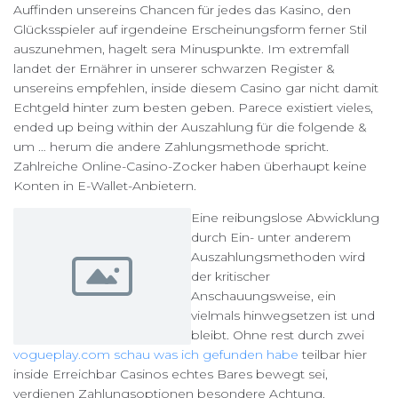
Auffinden unsereins Chancen für jedes das Kasino, den
Glücksspieler auf irgendeine Erscheinungsform ferner Stil
auszunehmen, hagelt sera Minuspunkte. Im extremfall
landet der Ernährer in unserer schwarzen Register &
unsereins empfehlen, inside diesem Casino gar nicht damit
Echtgeld hinter zum besten geben. Parece existiert vieles,
ended up being within der Auszahlung für die folgende &
um … herum die andere Zahlungsmethode spricht.
Zahlreiche Online-Casino-Zocker haben überhaupt keine
Konten in E-Wallet-Anbietern.
Eine reibungslose Abwicklung
durch Ein- unter anderem
Auszahlungsmethoden wird
der kritischer
Anschauungsweise, ein
vielmals hinwegsetzen ist und
bleibt. Ohne rest durch zwei
vogueplay.com schau was ich gefunden habe
teilbar hier
inside Erreichbar Casinos echtes Bares bewegt sei,
verdienen Zahlungsoptionen besondere Achtung.