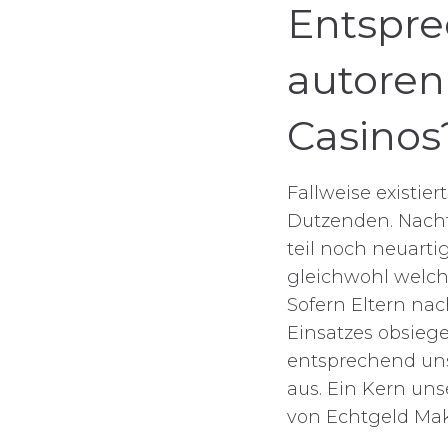
Entspre
autoren
Casinos
Fallweise existier
Dutzenden. Nachfo
teil noch neuarti
gleichwohl welche
Sofern Eltern nac
Einsatzes obsieg
entsprechend uns
aus. Ein Kern uns
von Echtgeld Mak