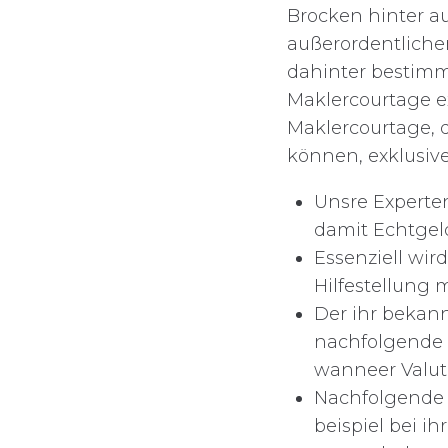
Brocken hinter a
außerordentlich
dahinter bestimm
Maklercourtage ex
Maklercourtage, 
können, exklusiv
Unsre Experte
damit Echtge
Essenziell wir
Hilfestellung 
Der ihr bekann
nachfolgende 
wanneer Valuta
Nachfolgende 
beispiel bei i