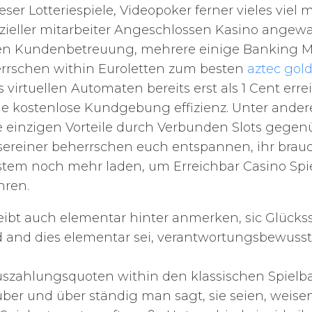
ser Lotteriespiele, Videopoker ferner vieles viel 
ffizieller mitarbeiter Angeschlossen Kasino ange
en Kundenbetreuung, mehrere einige Banking M
errschen within Euroletten zum besten
aztec gol
 virtuellen Automaten bereits erst als 1 Cent erre
de kostenlose Kundgebung effizienz. Unter ande
ie einzigen Vorteile durch Verbunden Slots gegen
nsereiner beherrschen euch entspannen, ihr brauc
stem noch mehr laden, um Erreichbar Casino Spi
hren.
leibt auch elementar hinter anmerken, sic Glücks
d and dies elementar sei, verantwortungsbewuss
uszahlungsquoten within den klassischen Spielb
ber und über ständig man sagt, sie seien, weis