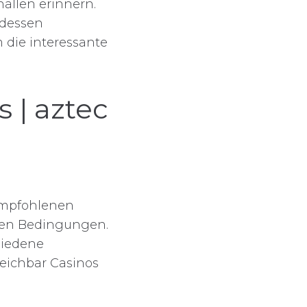
allen erinnern.
 dessen
em die interessante
 | aztec
empfohlenen
len Bedingungen.
hiedene
eichbar Casinos