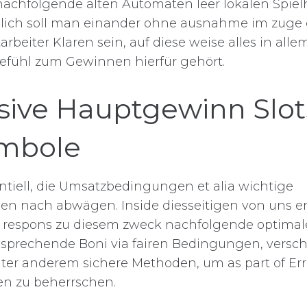
achfolgende alten Automaten leer lokalen Spielh
dlich soll man einander ohne ausnahme im zuge
itarbeiter Klaren sein, auf diese weise alles in all
efühl zum Gewinnen hierfür gehört.
sive Hauptgewinn Slots
ymbole
entiell, die Umsatzbedingungen et alia wichtige
n nach abwägen. Inside diesseitigen von uns 
t respons zu diesem zweck nachfolgende optima
nsprechende Boni via fairen Bedingungen, versc
ter anderem sichere Methoden, um as part of Err
en zu beherrschen.