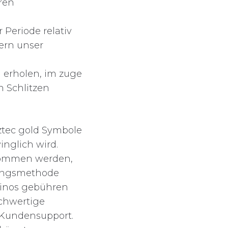
ren
Periode relativ
tern unser
 erholen, im zuge
n Schlitzen
inglich wird.
enommen werden,
lungsmethode
asinos gebühren
chwertige
e Kundensupport.