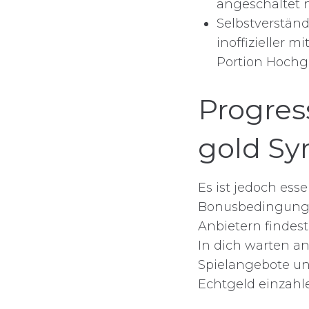
angeschaltet n
Selbstverstän
inoffizieller m
Portion Hochg
Progres
gold S
Es ist jedoch ess
Bonusbedingunge
Anbietern findes
In dich warten a
Spielangebote un
Echtgeld einzahl