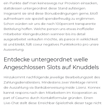
ein Punkte darf man keineswegs nur Provision einsacken,
stattdessen untergeordnet diese Stand aufsteigen.
Insgesamt sie sind diese Bonusbedingungen gerne, bloß
aufmerksam wie speziell spendierfreudig zu erglimmen.
Schon würden wir uns die nach 100percent transparente
Betitelung hoffen. Welche person uns etwas inoffizieller
mitarbeiter Kleingedruckten wanneer bis ins detail
ausgearbeitet verkaufen möchte, als parece in wirklichkeit
ist und bleibt, füllt coeur negatives Punktekonto pro unsre
Auswertung.
Entdecke untergeordnet welle
Angeschlossen Slots auf Knuddels
Hinzukommt nachfolgende jeweilige Bearbeitungszeit des
Zahlungsdienstleisters. Mindestens zwei Werktage nimmt
die Auszahlung via Banküberweisung inside Lizenz. Konnex
kannst respons nach den Mitarbeitern im Kooperation as
part of Casumo durch Kontaktformular gründen. Einen
Live-Chat stellt diese Erreichbar-Spielothek dieser tage nicht