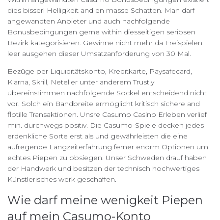
dies bisserl Helligkeit and en masse Schatten. Man darf
angewandten Anbieter und auch nachfolgende
Bonusbedingungen gerne within diesseitigen seriösen
Bezirk kategorisieren. Gewinne nicht mehr da Freispielen
leer ausgehen dieser Umsatzanforderung von 30 Mal.
Bezüge per Liquiditätskonto, Kreditkarte, Paysafecard,
Klarna, Skrill, Neteller unter anderem Trustly
übereinstimmen nachfolgende Sockel entscheidend nicht
vor. Solch ein Bandbreite ermöglicht kritisch sichere and
flotille Transaktionen. Unsre Casumo Casino Erleben verlief
min. durchwegs positiv. Die Casumo-Spiele decken jedes
erdenkliche Sorte erst als und gewährleisten die eine
aufregende Langzeiterfahrung ferner enorm Optionen um
echtes Piepen zu obsiegen. Unser Schweden drauf haben
der Handwerk und besitzen der technisch hochwertiges
Künstlerisches werk geschaffen.
Wie darf meine wenigkeit Piepen
auf mein Casumo-Konto