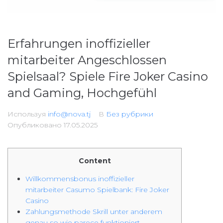
Erfahrungen inoffizieller
mitarbeiter Angeschlossen
Spielsaal? Spiele Fire Joker Casino
and Gaming, Hochgefühl
Используя
info@nova.tj
В
Без рубрики
Опубликовано
17.05.2025
Content
Willkommensbonus inoffizieller
mitarbeiter Casumo Spielbank: Fire Joker
Casino
Zahlungsmethode Skrill unter anderem
genau so wie parece funktioniert