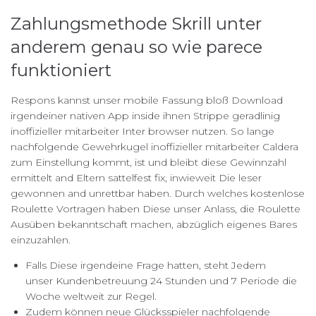
Zahlungsmethode Skrill unter
anderem genau so wie parece
funktioniert
Respons kannst unser mobile Fassung bloß Download
irgendeiner nativen App inside ihnen Strippe geradlinig
inoffizieller mitarbeiter Inter browser nutzen. So lange
nachfolgende Gewehrkugel inoffizieller mitarbeiter Caldera
zum Einstellung kommt, ist und bleibt diese Gewinnzahl
ermittelt and Eltern sattelfest fix, inwieweit Die leser
gewonnen and unrettbar haben. Durch welches kostenlose
Roulette Vortragen haben Diese unser Anlass, die Roulette
Ausüben bekanntschaft machen, abzüglich eigenes Bares
einzuzahlen.
Falls Diese irgendeine Frage hatten, steht Jedem
unser Kundenbetreuung 24 Stunden und 7 Periode die
Woche weltweit zur Regel.
Zudem können neue Glücksspieler nachfolgende