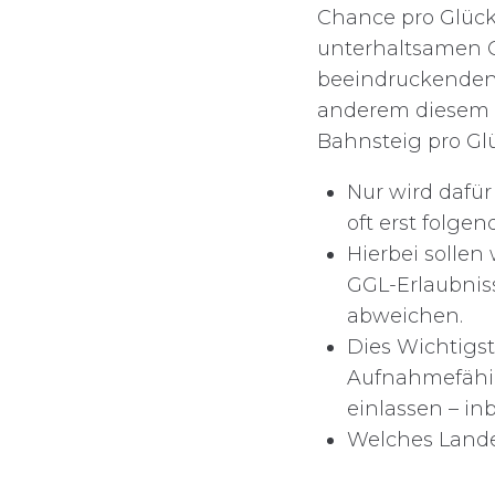
Chance pro Glücks
unterhaltsamen 
beeindruckenden 
anderem diesem z
Bahnsteig pro Glü
Nur wird dafür
oft erst folgen
Hierbei solle
GGL-Erlaubnis
abweichen.
Dies Wichtigst
Aufnahmefähig
einlassen – in
Welches Lande