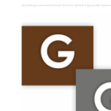
Перейти
Застройщик высокоэтажный элитных домов в Душанбе,Таджик
к
контенту