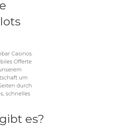
se
lots
hbar Casinos.
biles Offerte
 unserem
tschaft um
Seiten durch
s, schnelles
gibt es?