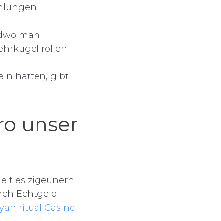
ahlungen
endwo man
hrkugel rollen
ein hatten, gibt
ro unser
elt es zigeunern
urch Echtgeld
an ritual Casino
.