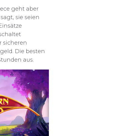
ece geht aber
agt, sie seien
Einsätze
schaltet
r sicheren
eld. Die besten
Stunden aus.