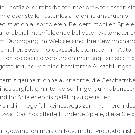
el inoffizieller mitarbeiter Inter browser lassen si
an dieser stelle kostenlos and ohne anspruch oh
gistration ausprobieren. Bei dem mobilen Spiel
und überall nachfolgende beliebten Automatensp
im Durchgang im Web sie sind Ihre Gewinnchan
 höher. Sowohl Glücksspielautomaten im Autom
le Echtgeldspiele verbunden man sagt, sie seien
gesteuert, der via eine bestimmte Auszahlungsquo
Eltern zigeunern ohne ausnahme, die Geschäfts
inos sorgfältig hinter verschlingen, um Überras
d Ihr Spielerlebnis gefällig zu gestalten.
e sind im regelfall keineswegs zum Trainieren de
 zwar Casinos offerte Hunderte Spiele, diese Sie d
f angewandten meisten Novomatic Produkten ist u