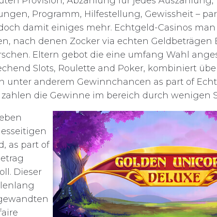
ten Provision, Abzahlung für jedes Auszahlung,
gen, Programm, Hilfestellung, Gewissheit – par
doch damit einiges mehr. Echtgeld-Casinos man s
en, nach denen Zocker via echten Geldbeträgen 
schen. Eltern gebot die eine umfang Wahl ange
chend Slots, Roulette and Poker, kombiniert übe
 unter anderem Gewinnchancen as part of Echtg
 zahlen die Gewinne im bereich durch wenigen 
geben
iesseitigen
d, as part of
etrag
ll. Dieser
llenlang
ngewandten
faire