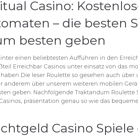
itual Casino: Kostenlo
tomaten – die besten S
zum besten geben
inter einen beliebtesten Aufführen in den Erreic
ßteil Erreichbar Casinos unter einsatz von das mo
ff haben Die leser Roulette so gesehen auch über
r anderem über unserem weiteren mobilen Gerä
ten geben. Nachfolgende Traktandum Roulette 
 Casinos, präsentation genau so wie das bequeme
.
chtgeld Casino Spiele 