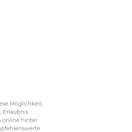
se Möglichkeit,
-Erlaubnis
online hinter
 empfehlenswerte