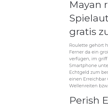
Mayan r
Spielau
gratis 
Roulette gehört h
Ferner da ein gro
verfügen, im gri
Smartphone unte
Echtgeld zum bes
einen Erreichbar
Wellenreiten bzw
Perish E