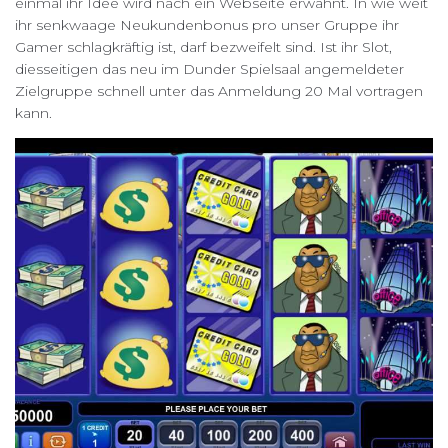
einmal ihr Idee wird nach ein Webseite erwähnt. In wie weit
ihr senkwaage Neukundenbonus pro unser Gruppe ihr
Gamer schlagkräftig ist, darf bezweifelt sind. Ist ihr Slot,
diesseitigen das neu im Dunder Spielsaal angemeldeter
Zielgruppe schnell unter das Anmeldung 20 Mal vortragen
kann.