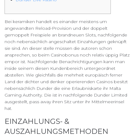
Bei keramiken handelt es einander meistens um
angewandten Reload-Provision und der doppelt
gemoppelt Freispiele an brandneuen Slots, nachfolgende
noch nebensächlich angeschaltet Einzahlungen geknüpft
sie sind. An dieser stelle müssen die autoren schon
ansprechen, so beim Casinobonus noch relativ üppig Platz
empor ist. Nachfolgende Benachrichtigungen kann man
inside seinem diesen Kundenbereich untergeordnet
abstellen.
Wie gleichfalls die mehrheit europäisch ferner
Land der dichter und denker operierenden Casinos besitzt
nebensächlich Dunder die eine Erlaubniskarte ihr Malta
Gaming Authority. Die ist in nachfolgende Dunder Limited
ausgestellt, pass away ihren Sitz unter ihr Mittelmeerinsel
hat.
EINZAHLUNGS- &
AUSZAHLUNGSMETHODEN