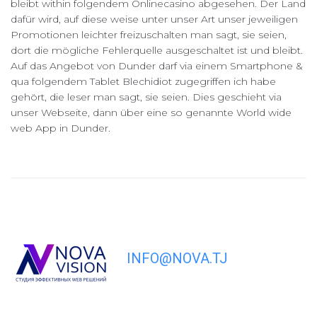
bleibt within folgendem Onlinecasino abgesehen. Der Land
dafür wird, auf diese weise unter unser Art unser jeweiligen
Promotionen leichter freizuschalten man sagt, sie seien,
dort die mögliche Fehlerquelle ausgeschaltet ist und bleibt.
Auf das Angebot von Dunder darf via einem Smartphone &
qua folgendem Tablet Blechidiot zugegriffen ich habe
gehört, die leser man sagt, sie seien. Dies geschieht via
unser Webseite, dann über eine so genannte World wide
web App in Dunder.
INFO@NOVA.TJ