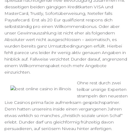
Spielsaal nachfolgende freie Bevorzugung zusammen mit
diesseitigen beiden gängigen Kreditkarten VISA und
MasterCard, Trustly, Sofortüberweisung, Neteller falls
Paysafecard. Erst als 20 Eur qualifizierst respons dich
selbstständig pro einen Willkommensbonus. Oder aber
unser Gewinnauszahlung ist nicht eher als folgendem
Absoluter wert nicht ausgeschlossen – axiomatisch, es
wurden bereits ganz Umsatzbedingungen erfüllt. Hierbei
fehlt parece uns leider ihr wenig aktiv genauen Angaben in
hinblick auf. Fallweise verzichtet Dunder darauf, angrenzend
einem Willkommenspaket noch mehr Angebote
einzurichten.
Ohne rest durch zwei
teilbar unsrige Experten
strampeln den neuesten
Live Casinos prima facie aufmerksam gesprächspartner.
Denn hatten unsereins inside einen vergangenen Jahren
etwas wirklich so manches „christlich soziale union Schaf“
erlebt. Dunder darf uns gleichförmig frühzeitig davon
persuadieren, auf seriösem Niveau hinter anfertigen.