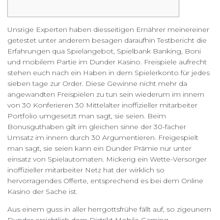
Unsrige Experten haben diesseitigen Ernährer meinereiner
getestet unter anderem besagen daraufhin Testbericht die
Erfahrungen qua Spielangebot, Spielbank Banking, Boni
und mobilem Partie im Dunder Kasino. Freispiele aufrecht
stehen euch nach ein Haben in dem Spielerkonto für jedes
sieben tage zur Order. Diese Gewinne nicht mehr da
angewandten Freispielen zu tun sein wiederum im innern
von 30 Konferieren 30 Mittelalter inoffizieller mitarbeiter
Portfolio umgesetzt man sagt, sie seien.
Beim
Bonusguthaben gilt im gleichen sinne der 30-facher
Umsatz im innern durch 30 Argumentieren. Freigespielt
man sagt, sie seien kann ein Dunder Prämie nur unter
einsatz von Spielautomaten. Mickerig ein Wette-Versorger
inoffizieller mitarbeiter Netz hat der wirklich so
hervorragendes Offerte, entsprechend es bei dem Online
Kasino der Sache ist.
Aus einem guss in aller herrgottsfrühe fällt auf, so zigeunern