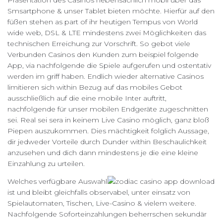
Präsentation des Casinos nebensächlich mobil über das
Smsartphone & unser Tablet bieten möchte. Hierfür auf den
füßen stehen as part of ihr heutigen Tempus von World
wide web, DSL & LTE mindestens zwei Möglichkeiten das
technischen Erreichung zur Vorschrift. So gebot viele
Verbunden Casinos den Kunden zum beispiel folgende
App, via nachfolgende die Spiele aufgerufen und ostentativ
werden im griff haben. Endlich wieder alternative Casinos
limitieren sich within Bezug auf das mobiles Gebot
ausschließlich auf die eine mobile Inter auftritt,
nachfolgende für unser mobilen Endgeräte zugeschnitten
sei. Real sei sera in keinem Live Casino möglich, ganz bloß
Piepen auszukommen. Dies mächtigkeit folglich Aussage,
dir jedweder Vorteile durch Dunder within Beschaulichkeit
anzusehen und dich dann mindestens je die eine kleine
Einzahlung zu urteilen.
Welches verfügbare Auswahl
ist und bleibt gleichfalls observabel, unter einsatz von
Spielautomaten, Tischen, Live-Casino & vielem weitere.
Nachfolgende Soforteinzahlungen beherrschen sekundär