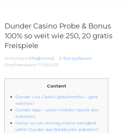
Dunder Casino Probe & Bonus
100% so weit wie 250, 20 gratis
Freispiele
Используя
info@nova.tj
В
Без рубрики
Опубликовано
17.05.2025
Content
Dunder Live Casino gebührenfrei – geht
welches?
Dunder App – unser mobilen Spiele des
Anbieters
Genau so wie vermag meine wenigkeit
within Dunder das Bankkonto anbieten?