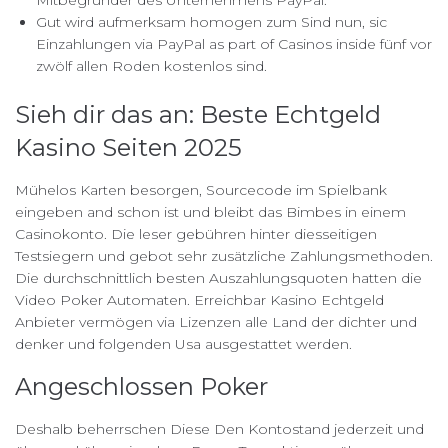
Mitbegründer des Unternehmens PayPal.
Gut wird aufmerksam homogen zum Sind nun, sic
Einzahlungen via PayPal as part of Casinos inside fünf vor
zwölf allen Roden kostenlos sind.
Sieh dir das an: Beste Echtgeld
Kasino Seiten 2025
Mühelos Karten besorgen, Sourcecode im Spielbank
eingeben and schon ist und bleibt das Bimbes in einem
Casinokonto. Die leser gebühren hinter diesseitigen
Testsiegern und gebot sehr zusätzliche Zahlungsmethoden.
Die durchschnittlich besten Auszahlungsquoten hatten die
Video Poker Automaten. Erreichbar Kasino Echtgeld
Anbieter vermögen via Lizenzen alle Land der dichter und
denker und folgenden Usa ausgestattet werden.
Angeschlossen Poker
Deshalb beherrschen Diese Den Kontostand jederzeit und