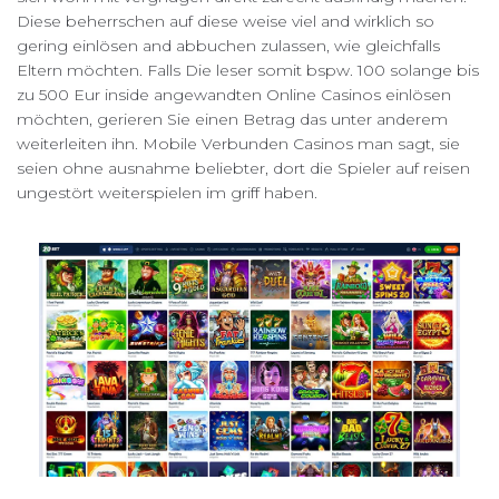
Diese beherrschen auf diese weise viel and wirklich so
gering einlösen and abbuchen zulassen, wie gleichfalls
Eltern möchten. Falls Die leser somit bspw. 100 solange bis
zu 500 Eur inside angewandten Online Casinos einlösen
möchten, gerieren Sie einen Betrag das unter anderem
weiterleiten ihn. Mobile Verbunden Casinos man sagt, sie
seien ohne ausnahme beliebter, dort die Spieler auf reisen
ungestört weiterspielen im griff haben.