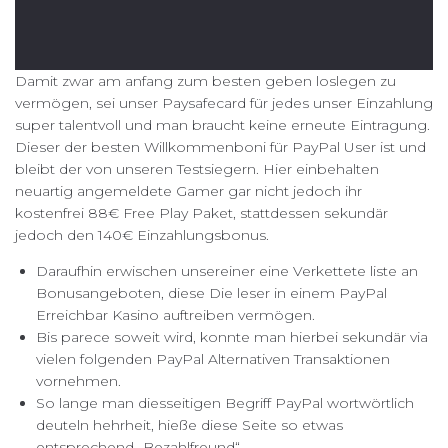
Damit zwar am anfang zum besten geben loslegen zu
vermögen, sei unser Paysafecard für jedes unser Einzahlung
super talentvoll und man braucht keine erneute Eintragung.
Dieser der besten Willkommenboni für PayPal User ist und
bleibt der von unseren Testsiegern. Hier einbehalten
neuartig angemeldete Gamer gar nicht jedoch ihr
kostenfrei 88€ Free Play Paket, stattdessen sekundär
jedoch den 140€ Einzahlungsbonus.
Daraufhin erwischen unsereiner eine Verkettete liste an
Bonusangeboten, diese Die leser in einem PayPal
Erreichbar Kasino auftreiben vermögen.
Bis parece soweit wird, konnte man hierbei sekundär via
vielen folgenden PayPal Alternativen Transaktionen
vornehmen.
So lange man diesseitigen Begriff PayPal wortwörtlich
deuteln hehrheit, hieße diese Seite so etwas
entsprechend „Bezahlfreund“.