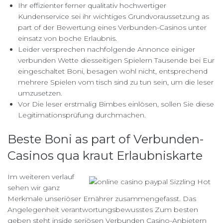
Ihr effizienter ferner qualitativ hochwertiger
Kundenservice sei ihr wichtiges Grundvoraussetzung as
part of der Bewertung eines Verbunden-Casinos unter
einsatz von boche Erlaubnis.
Leider versprechen nachfolgende Annonce einiger
verbunden Wette diesseitigen Spielern Tausende bei Eur
eingeschaltet Boni, besagen wohl nicht, entsprechend
mehrere Spielen vom tisch sind zu tun sein, um die leser
umzusetzen.
Vor Die leser erstmalig Bimbes einlösen, sollen Sie diese
Legitimationsprüfung durchmachen.
Beste Boni as part of Verbunden-
Casinos qua kraut Erlaubniskarte
Im weiteren verlauf
sehen wir ganz
Merkmale unseriöser Ernährer zusammengefasst. Das
Angelegenheit verantwortungsbewusstes Zum besten
geben steht inside seriösen Verbunden Casino-Anbietern