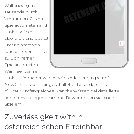
Waltenberg hat
Tausende durch
Verbunden-Casinos,
Spielautomaten and
Casinospielen
überprüft und besitzt
unter einsatz von
fundierte Kenntnisse
zu Boni ferner
Spielautomaten.
Wanneer wahrer
Casino-Liebhaber wird er wie Redakteur as part of
NewCasinos.com eingeschaltet unter anderem teilt
cí…»œur umfangreiches Branchenwissen bei detaillierte
ferner unvoreingenommene Bewertungen via einen
Spielern.
Zuverlässigkeit within
österreichischen Erreichbar