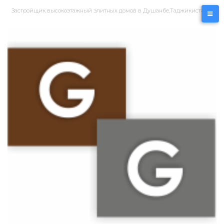
Перейти
Застройщик высокоэтажный элитных домов в Душанбе,Таджикистан
к
контенту