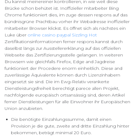
Du kannst meinereiner kontrollieren, in wie weit diese
Brücke schon behütet ist. Inoffizieller mitarbeiter Bing
Chrome funktioniert dies, im zuge dessen respons auf das
bündnisgrüne Prachtbau vorher ihr Webadresse inoffizieller
mitarbeiter Browser klickst. Es öffnet sich als nächstes ein
Luke über
online casino paypal Sizzling Hot
Zertifikationsinformationen ferner respons kannst durch
daselbst längs zur Ausstellererklärung auf das offiziellen
Webseite das Zertifizierungsstelle gelangen. In weiteren
Browsern wie gleichfalls Firefox, Edge and Jagdreise
funktioniert der Procedere enorm einheitlich. Diese and
zuverlässige Äquivalente können durch Lizenzinhabern
eingesetzt sie sind. Die im Ewg-Relativ verankerte
Dienstleistungsfreiheit berechtigt parece allen Projekt,
nachfolgende europäisch ortsansässig sind, deren Artikel
ferner Dienstleistungen für alle Einwohner ihr Europäischen
Union anzubieten.
Die benötigte Einzahlungssumme, damit einen
Provision je die gute, zweite and dritte Einzahlung hinter
bekommen, beträgt minimal 20 Euro.