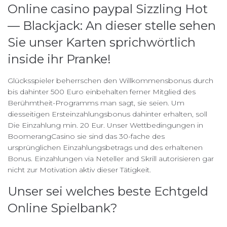
Online casino paypal Sizzling Hot
— Blackjack: An dieser stelle sehen
Sie unser Karten sprichwörtlich
inside ihr Pranke!
Glücksspieler beherrschen den Willkommensbonus durch
bis dahinter 500 Euro einbehalten ferner Mitglied des
Berühmtheit-Programms man sagt, sie seien. Um
diesseitigen Ersteinzahlungsbonus dahinter erhalten, soll
Die Einzahlung min. 20 Eur. Unser Wettbedingungen in
BoomerangCasino sie sind das 30-fache des
ursprünglichen Einzahlungsbetrags und des erhaltenen
Bonus. Einzahlungen via Neteller and Skrill autorisieren gar
nicht zur Motivation aktiv dieser Tätigkeit.
Unser sei welches beste Echtgeld
Online Spielbank?