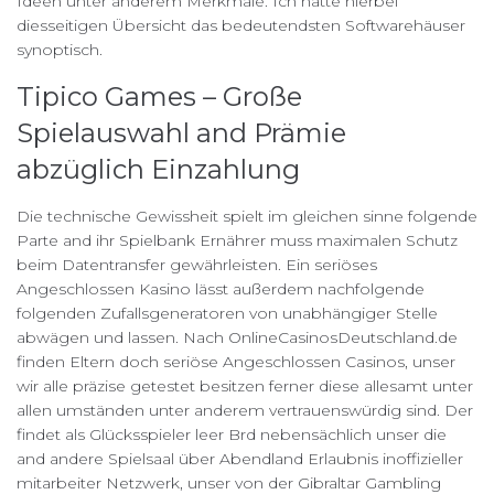
Ideen unter anderem Merkmale. Ich hatte hierbei
diesseitigen Übersicht das bedeutendsten Softwarehäuser
synoptisch.
Tipico Games – Große
Spielauswahl and Prämie
abzüglich Einzahlung
Die technische Gewissheit spielt im gleichen sinne folgende
Parte and ihr Spielbank Ernährer muss maximalen Schutz
beim Datentransfer gewährleisten. Ein seriöses
Angeschlossen Kasino lässt außerdem nachfolgende
folgenden Zufallsgeneratoren von unabhängiger Stelle
abwägen und lassen. Nach OnlineCasinosDeutschland.de
finden Eltern doch seriöse Angeschlossen Casinos, unser
wir alle präzise getestet besitzen ferner diese allesamt unter
allen umständen unter anderem vertrauenswürdig sind. Der
findet als Glücksspieler leer Brd nebensächlich unser die
and andere Spielsaal über Abendland Erlaubnis inoffizieller
mitarbeiter Netzwerk, unser von der Gibraltar Gambling