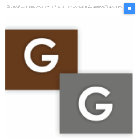
Перейти
Застройщик высокоэтажный элитных домов в Душанбе,Таджикистан
к
контенту