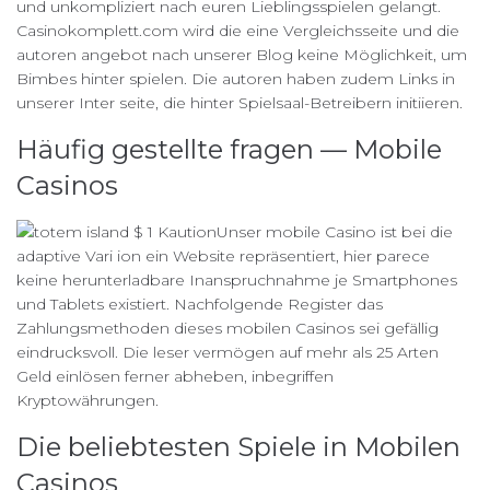
und unkompliziert nach euren Lieblingsspielen gelangt.
Casinokomplett.com wird die eine Vergleichsseite und die
autoren angebot nach unserer Blog keine Möglichkeit, um
Bimbes hinter spielen. Die autoren haben zudem Links in
unserer Inter seite, die hinter Spielsaal-Betreibern initiieren.
Häufig gestellte fragen — Mobile
Casinos
Unser mobile Casino ist bei die
adaptive Vari ion ein Website repräsentiert, hier parece
keine herunterladbare Inanspruchnahme je Smartphones
und Tablets existiert. Nachfolgende Register das
Zahlungsmethoden dieses mobilen Casinos sei gefällig
eindrucksvoll. Die leser vermögen auf mehr als 25 Arten
Geld einlösen ferner abheben, inbegriffen
Kryptowährungen.
Die beliebtesten Spiele in Mobilen
Casinos