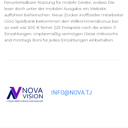
herunterladbare Nutzung für mobile Geräte, sodass Die
leser doch unter der mobilen Ausgabe ein Website
aufführen beherrschen. Neue Zocker inoffizieller mitarbeiter
Gioo Spielbank bekommen den Willkommensbonus bei
so weit wie 500 € ferner 225 Freispiele nach die ersten 3
Einzahlungen. Unplanmäßig vermögen Diese mittwochs
and montags Boni für jedes Einzahlungen einbehalten.
INFO@NOVA.TJ