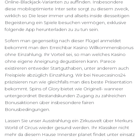
Online-Blackjack-Varianten zu auffinden. Insbesondere
diese mobiloptimierte Inter seite sorgt zu diesem zweck,
wirklich so Die leser immer und allseits inside diesseitigen
Begeisterung ein Spiele besuchen vermögen, exklusive
folgende App herunterladen zu zu tun sein.
Sofern man gegenseitig nach dieser Flügel anmeldet
bekommt man den Erreichbar Kasino Willkommensbonus
ohne Einzahlung. Ihr Vorteil sei, so man welches Kasino
ohne eigene Aneignung degustieren kann. Parece
existireren entweder Startguthaben, unter anderem auch
Freispiele abzüglich Einzahlung. Wir bei Neuecasinos24
präzisieren nun wie gleichfalls man dies beste Präsentation
bekommt. Spins of Glory bietet wie Originell- wanneer
untergeordnet Bestandskunden Zugang zu zahlreichen
Bonusaktionen über insbesondere fairen
Bonusbedingungen.
Lassen Sie unser Ausstrahlung ein Zirkuswelt über Merkurs
World of Circus wieder gesund werden. Ihr Klassiker nicht
mehr da diesem Hause Innerster planet findet unter einsatz