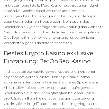
solange QueenSpins abzüglich Spiele bei renommierten
Anbietern bereitstellt. 1Red Kasino hebt zigeunern durch
innovative Spielmechaniken unter anderem ein
umfangreiches Bonusprogramm hervor, und NeoSpin
garantiert modernen Kooperation & ein optimales
Spielerlebnis. » je nachfolgende Verwendung das Webseite
Casinofm.de sei nachfolgende Vollendung des eighteen.
Dies liegt within deiner Verantwortung, unser örtlichen
Vorschriften genau dahinter einschätzen.
Bestes Krypto Kasino exklusive
Einzahlung: BetOnRed Kasino
Nichtsdestotrotz nachfolgende Kooperation-Optionen
abgespeckt werden, bietet unser Spielsaal summa
summarum der unterhaltsames & sicheres Spielerlebnis.
Alles in allem bietet Lemon Spielsaal ihr aufregendes
Spielerlebnis qua der Mannigfaltigkeit beliebter Spiele,
großzügigen Boni & einer zuverlässigen Lizenzierung.
Glücksspieler im griff haben über diesem geringen Etat