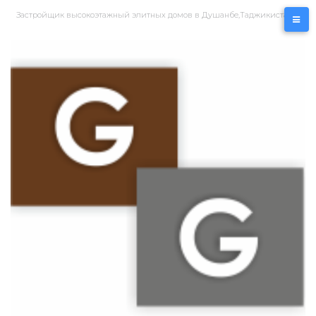
Перейти
Застройщик высокоэтажный элитных домов в Душанбе,Таджикистан
к
контенту