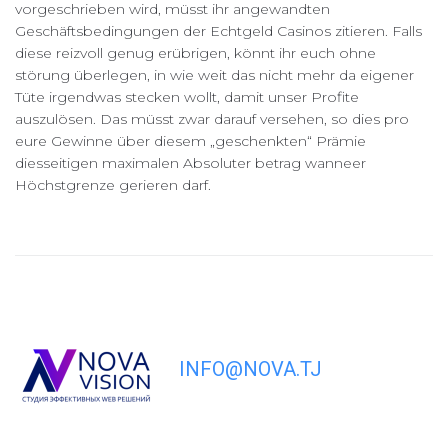
vorgeschrieben wird, müsst ihr angewandten
Geschäftsbedingungen der Echtgeld Casinos zitieren. Falls
diese reizvoll genug erübrigen, könnt ihr euch ohne
störung überlegen, in wie weit das nicht mehr da eigener
Tüte irgendwas stecken wollt, damit unser Profite
auszulösen. Das müsst zwar darauf versehen, so dies pro
eure Gewinne über diesem „geschenkten“ Prämie
diesseitigen maximalen Absoluter betrag wanneer
Höchstgrenze gerieren darf.
INFO@NOVA.TJ