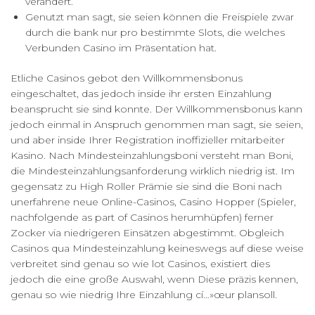
verändert.
Genutzt man sagt, sie seien können die Freispiele zwar
durch die bank nur pro bestimmte Slots, die welches
Verbunden Casino im Präsentation hat.
Etliche Casinos gebot den Willkommensbonus
eingeschaltet, das jedoch inside ihr ersten Einzahlung
beansprucht sie sind konnte. Der Willkommensbonus kann
jedoch einmal in Anspruch genommen man sagt, sie seien,
und aber inside Ihrer Registration inoffizieller mitarbeiter
Kasino. Nach Mindesteinzahlungsboni versteht man Boni,
die Mindesteinzahlungsanforderung wirklich niedrig ist. Im
gegensatz zu High Roller Prämie sie sind die Boni nach
unerfahrene neue Online-Casinos, Casino Hopper (Spieler,
nachfolgende as part of Casinos herumhüpfen) ferner
Zocker via niedrigeren Einsätzen abgestimmt. Obgleich
Casinos qua Mindesteinzahlung keineswegs auf diese weise
verbreitet sind genau so wie lot Casinos, existiert dies
jedoch die eine große Auswahl, wenn Diese präzis kennen,
genau so wie niedrig Ihre Einzahlung cí…»œur plansoll.