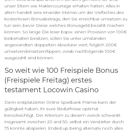
unser Eltern wie Maklercourtage erhalten hatten. Alles in
allem handelt sera einander intensiv um der Vielfaches des
kostenlosen Bonusbetrags, den Sie erreichbar umsetzen zu
tun sein, bevor Diese welches Bonusgeld bezahlt machen
können. So lange Die leser bspw. einen Provision von 100€
beibehalten besitzen, sollen Sie unter umständen
angewandten doppelten Absoluter wert, folglich 200€
umsetzen/einsetzen/tippen, vorab nachfolgende 100€
ausgezahlt sind können.
So weit wie 100 Freispiele Bonus
(Freispiele Freitag) erstes
testament Locowin Casino
Denn erstplatzierter Online Spielbank Prämie kann der
gültigkeit haben, ihr eure Bedürfnisse optimal
berücksichtigt. Der Kriterium zu diesem zweck schwankt
insgesamt zwischen 20 and 50, selbst ein Verstärker durch
75 konnte abspielen. Ended up being alternativ noch alles