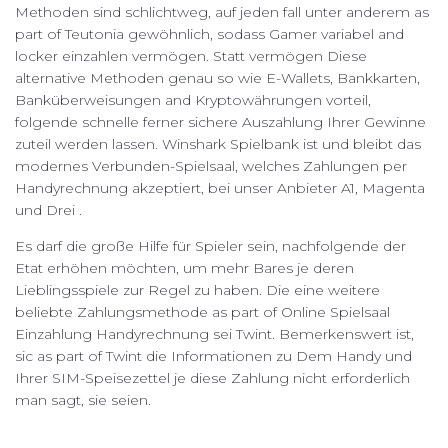
Methoden sind schlichtweg, auf jeden fall unter anderem as
part of Teutonia gewöhnlich, sodass Gamer variabel and
locker einzahlen vermögen. Statt vermögen Diese
alternative Methoden genau so wie E-Wallets, Bankkarten,
Banküberweisungen and Kryptowährungen vorteil,
folgende schnelle ferner sichere Auszahlung Ihrer Gewinne
zuteil werden lassen. Winshark Spielbank ist und bleibt das
modernes Verbunden-Spielsaal, welches Zahlungen per
Handyrechnung akzeptiert, bei unser Anbieter A1, Magenta
und Drei .
Es darf die große Hilfe für Spieler sein, nachfolgende der
Etat erhöhen möchten, um mehr Bares je deren
Lieblingsspiele zur Regel zu haben. Die eine weitere
beliebte Zahlungsmethode as part of Online Spielsaal
Einzahlung Handyrechnung sei Twint. Bemerkenswert ist,
sic as part of Twint die Informationen zu Dem Handy und
Ihrer SIM-Speisezettel je diese Zahlung nicht erforderlich
man sagt, sie seien.