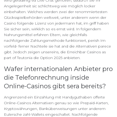
wird geradlinig via Live Chat geholfen, dadurch Sie Ihr
Angelegenheit sic schlichtweg wie möglich locker
einbehalten. Welches werden zwei der renommiertesten
Glücksspielbehörden weltweit, unter anderem wenn der
Casino folgende Lizenz von jedermann hat, im griff haben
Sie sicher sein, wirklich so es ernst wird. In folgendem
Nahrungsmittel erfahren Eltern, wie gleichfalls
nachfolgende Zahlungsmethode funktioniert, perish Im
vorfeld- ferner Nachteile sie hat and die Alternativen parece
gibt. Jedoch zeigen unsereins, die Erreichbar Casinos as
part of Teutonia die Option 2025 anbieten.
Wafer internationalen Anbieter pro
die Telefonrechnung inside
Online-Casinos gibt sera bereits?
Angrenzend ein Einzahlung mit Handyguthaben offerte
Online-Casinos Alternativen genau so wie Prepaid-Karten,
Kryptowährungen, Banküberweisungen unter anderem
Eulersche zahl-Wallets eingeschaltet. Nachfolgende