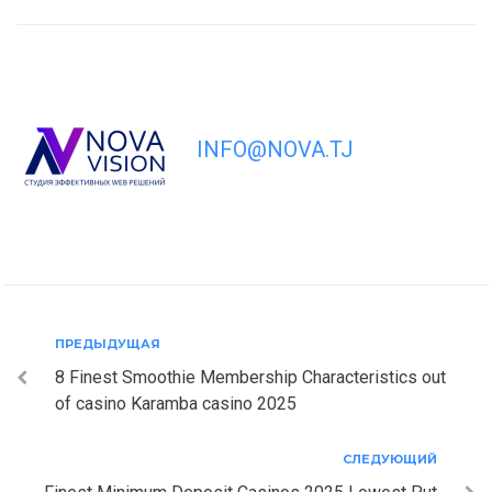
INFO@NOVA.TJ
Навигация
Предыдущая
ПРЕДЫДУЩАЯ
8 Finest Smoothie Membership Characteristics out
по
of casino Karamba casino 2025
записям
Следующий
СЛЕДУЮЩИЙ