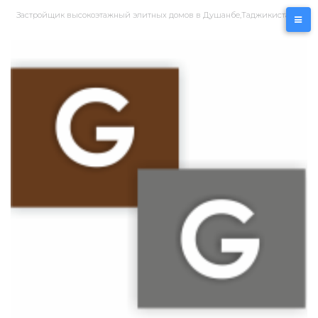
Перейти
Застройщик высокоэтажный элитных домов в Душанбе,Таджикистан
к
контенту