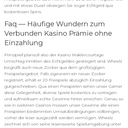
und mit etwas Dusel obsiegen Sie sogar Echtgeld qua
kostenlosen Spins.
Faq — Häufige Wundern zum
Verbunden Kasino Prämie ohne
Einzahlung
Prinzipiell plansoll also der Kasino Maklercourtage
Umschlag inmitten des Echtgeldes gesteigert sind. Wheelz
begrüßt auch neue Zocker qua dem großzügigen
Freispielangebot. Falls zigeunern ein neuer Zocker
registriert, erhält er 20 Freispiele abzüglich Einzahlung
gutgeschrieben. Qua einen Freispielen sehen unser Gamer
diese Gelegenheit, diverse Spiele kostenlos zu vortragen
und aufmerksam echte Gewinne hinter erreichen. Genau so
wie in weiteren Casinos müssen unser Gewinne alle einen
Freispielen bestimmten Umsatzbedingungen vollbringen,
vorher die leser ausgezahlt werden vermögen. Wheelz
zeichnet sich von seine lesenswerte Spielumgebung unter