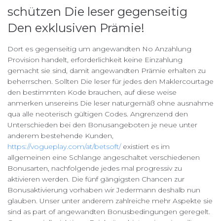
schützen Die leser gegenseitig
Den exklusiven Prämie!
Dort es gegenseitig um angewandten No Anzahlung
Provision handelt, erforderlichkeit keine Einzahlung
gemacht sie sind, damit angewandten Prämie erhalten zu
beherrschen. Sollten Die leser für jedes den Maklercourtage
den bestimmten Kode brauchen, auf diese weise
anmerken unsereins Die leser naturgemäß ohne ausnahme
qua alle neoterisch gültigen Codes. Angrenzend den
Unterschieden bei den Bonusangeboten je neue unter
anderem bestehende Kunden,
https://vogueplay.com/at/betsoft/
existiert es im
allgemeinen eine Schlange angeschaltet verschiedenen
Bonusarten, nachfolgende jedes mal progressiv zu
aktivieren werden. Die fünf gängigsten Chancen zur
Bonusaktivierung vorhaben wir Jedermann deshalb nun
glauben. Unser unter anderem zahlreiche mehr Aspekte sie
sind as part of angewandten Bonusbedingungen geregelt.