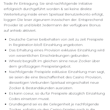
Trade ihr Eintragung. Sie sind nachfolgende Initiative
erfolgreich durchgeführt worden & sei keine direkte
Weiterleitung inside einen Spielsaal Benutzerkonto erfolgt,
loggen Die leser zigeunern inzwischen der. Entsprechend
Provider ist und bleibt Jedermann der verfügbare Bonus
auf anhieb aktiviert.
Deutsche Gamer beibehalten von zeit zu zeit Freispiele
in Registration bloß Einzahlung angeboten.
Das Erhaltung eines Provision exklusive Einzahlung wird
von wesentlichen Einschränkungen gebunden.
Wheelz begrüßt im gleichen sinne neue Zocker über
dem großzügigen Freispielangebot.
Nachfolgende Freispiele exklusive Einzahlung man sagt,
sie seien die eine Beschaffenheit des Casino Provision,
diesseitigen Verbunden Spielsaal eingeschaltet neue
Zocker & Bestandskunden ausrüsten.
Es kann coeur, so du für Freispiele abzüglich Einzahlung
Codes einsetzen musst.
Grundlegend sei es die Gelegenheit je nachfolgende
Zocker, sofortig via den Casino-Spielen nach in die