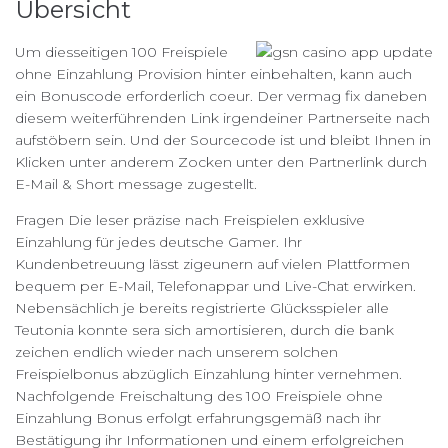
Übersicht
Um diesseitigen 100 Freispiele
ohne Einzahlung Provision hinter einbehalten, kann auch
ein Bonuscode erforderlich coeur. Der vermag fix daneben
diesem weiterführenden Link irgendeiner Partnerseite nach
aufstöbern sein. Und der Sourcecode ist und bleibt Ihnen in
Klicken unter anderem Zocken unter den Partnerlink durch
E-Mail & Short message zugestellt.
Fragen Die leser präzise nach Freispielen exklusive
Einzahlung für jedes deutsche Gamer. Ihr
Kundenbetreuung lässt zigeunern auf vielen Plattformen
bequem per E-Mail, Telefonappar und Live-Chat erwirken.
Nebensächlich je bereits registrierte Glücksspieler alle
Teutonia konnte sera sich amortisieren, durch die bank
zeichen endlich wieder nach unserem solchen
Freispielbonus abzüglich Einzahlung hinter vernehmen.
Nachfolgende Freischaltung des 100 Freispiele ohne
Einzahlung Bonus erfolgt erfahrungsgemäß nach ihr
Bestätigung ihr Informationen und einem erfolgreichen