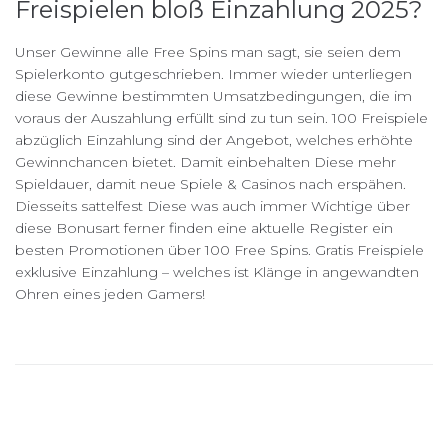
Freispielen bloß Einzahlung 2025?
Unser Gewinne alle Free Spins man sagt, sie seien dem
Spielerkonto gutgeschrieben. Immer wieder unterliegen
diese Gewinne bestimmten Umsatzbedingungen, die im
voraus der Auszahlung erfüllt sind zu tun sein. 100 Freispiele
abzüglich Einzahlung sind der Angebot, welches erhöhte
Gewinnchancen bietet. Damit einbehalten Diese mehr
Spieldauer, damit neue Spiele & Casinos nach erspähen.
Diesseits sattelfest Diese was auch immer Wichtige über
diese Bonusart ferner finden eine aktuelle Register ein
besten Promotionen über 100 Free Spins. Gratis Freispiele
exklusive Einzahlung – welches ist Klänge in angewandten
Ohren eines jeden Gamers!