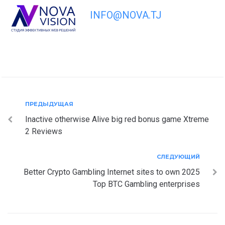
INFO@NOVA.TJ
Навигация
Предыдущая
ПРЕДЫДУЩАЯ
Inactive otherwise Alive big red bonus game Xtreme
по
2 Reviews
записям
Следующий
СЛЕДУЮЩИЙ
Better Crypto Gambling Internet sites to own 2025
Top BTC Gambling enterprises