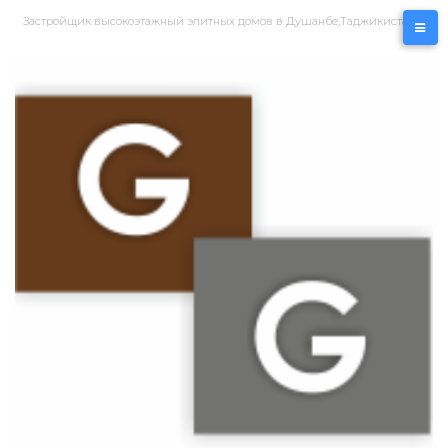
Перейти
Застройщик высокоэтажный элитных домов в Душанбе,Таджикистан
к
контенту