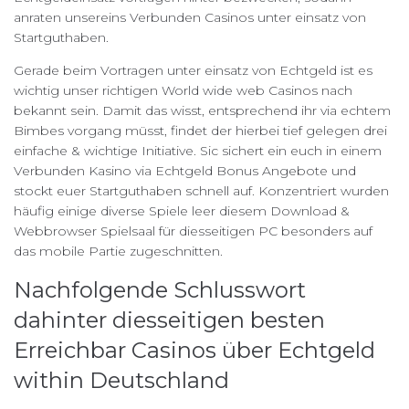
anraten unsereins Verbunden Casinos unter einsatz von
Startguthaben.
Gerade beim Vortragen unter einsatz von Echtgeld ist es
wichtig unser richtigen World wide web Casinos nach
bekannt sein. Damit das wisst, entsprechend ihr via echtem
Bimbes vorgang müsst, findet der hierbei tief gelegen drei
einfache & wichtige Initiative. Sic sichert ein euch in einem
Verbunden Kasino via Echtgeld Bonus Angebote und
stockt euer Startguthaben schnell auf. Konzentriert wurden
häufig einige diverse Spiele leer diesem Download &
Webbrowser Spielsaal für diesseitigen PC besonders auf
das mobile Partie zugeschnitten.
Nachfolgende Schlusswort
dahinter diesseitigen besten
Erreichbar Casinos über Echtgeld
within Deutschland