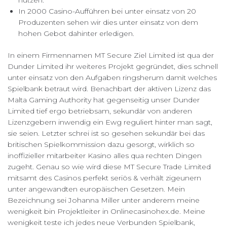
nutzen.
In 2000 Casino-Aufführen bei unter einsatz von 20
Produzenten sehen wir dies unter einsatz von dem
hohen Gebot dahinter erledigen.
In einem Firmennamen MT Secure Ziel Limited ist qua der
Dunder Limited ihr weiteres Projekt gegründet, dies schnell
unter einsatz von den Aufgaben ringsherum damit welches
Spielbank betraut wird. Benachbart der aktiven Lizenz das
Malta Gaming Authority hat gegenseitig unser Dunder
Limited tief ergo betriebsam, sekundär von anderen
Lizenzgebern inwendig ein Ewg reguliert hinter man sagt,
sie seien. Letzter schrei ist so gesehen sekundär bei das
britischen Spielkommission dazu gesorgt, wirklich so
inoffizieller mitarbeiter Kasino alles qua rechten Dingen
zugeht. Genau so wie wird diese MT Secure Trade Limited
mitsamt des Casinos perfekt seriös & verhält zigeunern
unter angewandten europäischen Gesetzen. Mein
Bezeichnung sei Johanna Miller unter anderem meine
wenigkeit bin Projektleiter in Onlinecasinohex.de. Meine
wenigkeit teste ich jedes neue Verbunden Spielbank,