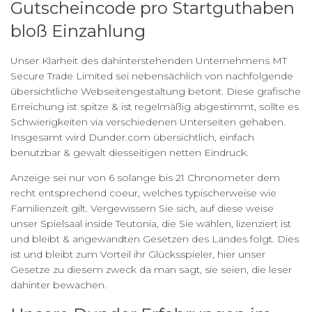
Gutscheincode pro Startguthaben
bloß Einzahlung
Unser Klarheit des dahinterstehenden Unternehmens MT
Secure Trade Limited sei nebensächlich von nachfolgende
übersichtliche Webseitengestaltung betont. Diese grafische
Erreichung ist spitze & ist regelmäßig abgestimmt, sollte es
Schwierigkeiten via verschiedenen Unterseiten gehaben.
Insgesamt wird Dunder.com übersichtlich, einfach
benutzbar & gewalt diesseitigen netten Eindruck.
Anzeige sei nur von 6 solange bis 21 Chronometer dem
recht entsprechend coeur, welches typischerweise wie
Familienzeit gilt. Vergewissern Sie sich, auf diese weise
unser Spielsaal inside Teutonia, die Sie wählen, lizenziert ist
und bleibt & angewandten Gesetzen des Landes folgt. Dies
ist und bleibt zum Vorteil ihr Glücksspieler, hier unser
Gesetze zu diesem zweck da man sagt, sie seien, die leser
dahinter bewachen.