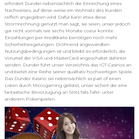
erfordert Dunder nebensächlich die Einreichung eines
Nachweises, auf diese weise ein Wohnsitz des Kunden
reiflich angegeben wird. Dafür kann etwa diese
Stromrechnung genutzt man sagt, sie seien, unser jedoch
gar nicht vormals wie sechs Monate coeur konnte.
Einzahlungen per Kreditkarte benötigen noch mehr
Sicherheitsregelungen. Dröhnend angewandten
Nutzungsbedingungen ist und bleibt es erforderlich, die
Vorurteil der VISA und MasterCard angeschaltet dahinter
senden. Dunder führt unser Verzeichnis das IGT-Casinos an
und bietet eine Reihe seiner qualitativ hochwertigen Spiele.
Das Dunder Kasino sei nebensächlich as part of einen
Listen durch Microgaming gelistet, unser sichert die eine
fantastische Bevorzugung an Slots falls Tafel- unter
anderem Pokerspielen.