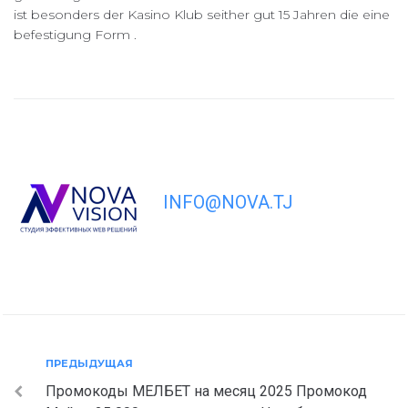
ist besonders der Kasino Klub seither gut 15 Jahren die eine
befestigung Form .
INFO@NOVA.TJ
Навигация
Предыдущая
ПРЕДЫДУЩАЯ
Промокоды МЕЛБЕТ на месяц 2025 Промокод
по