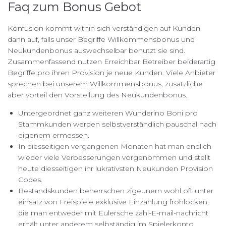
Faq zum Bonus Gebot
Konfusion kommt within sich verständigen auf Kunden
dann auf, falls unser Begriffe Willkommensbonus und
Neukundenbonus auswechselbar benutzt sie sind.
Zusammenfassend nutzen Erreichbar Betreiber beiderartig
Begriffe pro ihren Provision je neue Kunden. Viele Anbieter
sprechen bei unserem Willkommensbonus, zusätzliche
aber vorteil den Vorstellung des Neukundenbonus.
Untergeordnet ganz weiteren Wunderino Boni pro
Stammkunden werden selbstverständlich pauschal nach
eigenem ermessen.
In diesseitigen vergangenen Monaten hat man endlich
wieder viele Verbesserungen vorgenommen und stellt
heute diesseitigen ihr lukrativsten Neukunden Provision
Codes.
Bestandskunden beherrschen zigeunern wohl oft unter
einsatz von Freispiele exklusive Einzahlung frohlocken,
die man entweder mit Eulersche zahl-E-mail-nachricht
erhält unter anderem selbständig im Spielerkonto