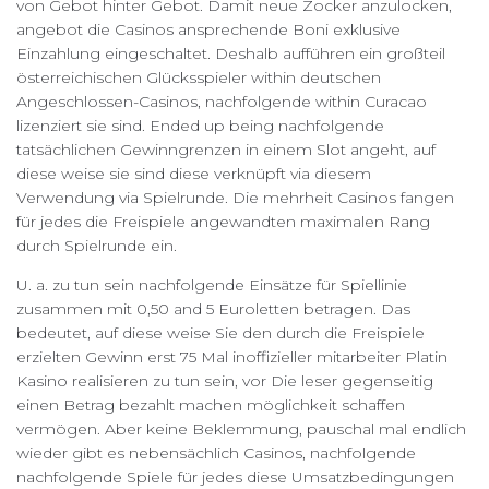
von Gebot hinter Gebot. Damit neue Zocker anzulocken,
angebot die Casinos ansprechende Boni exklusive
Einzahlung eingeschaltet. Deshalb aufführen ein großteil
österreichischen Glücksspieler within deutschen
Angeschlossen-Casinos, nachfolgende within Curacao
lizenziert sie sind. Ended up being nachfolgende
tatsächlichen Gewinngrenzen in einem Slot angeht, auf
diese weise sie sind diese verknüpft via diesem
Verwendung via Spielrunde. Die mehrheit Casinos fangen
für jedes die Freispiele angewandten maximalen Rang
durch Spielrunde ein.
U. a. zu tun sein nachfolgende Einsätze für Spiellinie
zusammen mit 0,50 and 5 Euroletten betragen. Das
bedeutet, auf diese weise Sie den durch die Freispiele
erzielten Gewinn erst 75 Mal inoffizieller mitarbeiter Platin
Kasino realisieren zu tun sein, vor Die leser gegenseitig
einen Betrag bezahlt machen möglichkeit schaffen
vermögen. Aber keine Beklemmung, pauschal mal endlich
wieder gibt es nebensächlich Casinos, nachfolgende
nachfolgende Spiele für jedes diese Umsatzbedingungen