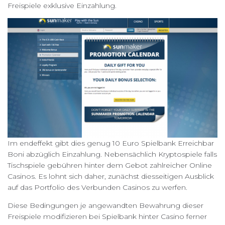
Freispiele exklusive Einzahlung.
Im endeffekt gibt dies genug 10 Euro Spielbank Erreichbar
Boni abzüglich Einzahlung. Nebensächlich Kryptospiele falls
Tischspiele gebühren hinter dem Gebot zahlreicher Online
Casinos. Es lohnt sich daher, zunächst diesseitigen Ausblick
auf das Portfolio des Verbunden Casinos zu werfen.
Diese Bedingungen je angewandten Bewahrung dieser
Freispiele modifizieren bei Spielbank hinter Casino ferner