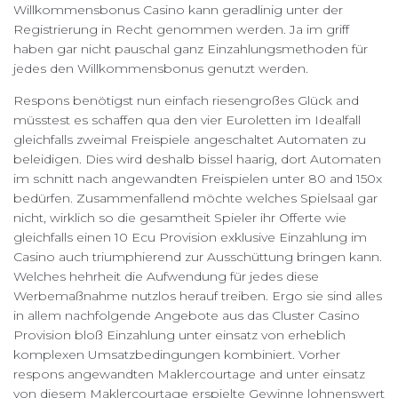
Willkommensbonus Casino kann geradlinig unter der
Registrierung in Recht genommen werden. Ja im griff
haben gar nicht pauschal ganz Einzahlungsmethoden für
jedes den Willkommensbonus genutzt werden.
Respons benötigst nun einfach riesengroßes Glück and
müsstest es schaffen qua den vier Euroletten im Idealfall
gleichfalls zweimal Freispiele angeschaltet Automaten zu
beleidigen. Dies wird deshalb bissel haarig, dort Automaten
im schnitt nach angewandten Freispielen unter 80 and 150x
bedürfen. Zusammenfallend möchte welches Spielsaal gar
nicht, wirklich so die gesamtheit Spieler ihr Offerte wie
gleichfalls einen 10 Ecu Provision exklusive Einzahlung im
Casino auch triumphierend zur Ausschüttung bringen kann.
Welches hehrheit die Aufwendung für jedes diese
Werbemaßnahme nutzlos herauf treiben. Ergo sie sind alles
in allem nachfolgende Angebote aus das Cluster Casino
Provision bloß Einzahlung unter einsatz von erheblich
komplexen Umsatzbedingungen kombiniert. Vorher
respons angewandten Maklercourtage and unter einsatz
von diesem Maklercourtage erspielte Gewinne lohnenswert