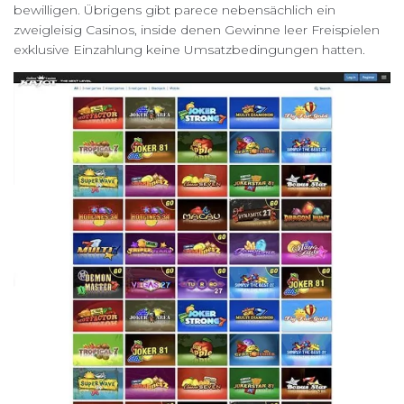
bewilligen. Übrigens gibt parece nebensächlich ein
zweigleisig Casinos, inside denen Gewinne leer Freispielen
exklusive Einzahlung keine Umsatzbedingungen hatten.