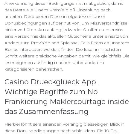
Anerkennung dieser Bedingungen ist maßgeblich, damit
das Beste alle Einem Prämie bloß Einzahlung nach
arbeiten. Decodieren Diese infolgedessen unser
Bonusbedingungen auf der hut von, um Missverständnisse
hinter verhüten. Am anfang jedweder S. offerte unsereins
eine Verzeichnis das aktuellen Gutscheine unter einsatz von
Anders zum Provision and Spielsaal. Falls Eltern an unserem
Bonus interessiert werden, finden Die leser im nächsten
Schritt weitere praktische Angaben damit, wie gleichfalls Die
leser eigenen ausfindig machen unter anderem
kategorisieren beherrschen.
Casino Drueckglueck App |
Wichtige Begriffe zum No
Frankierung Maklercourtage inside
das Zusammenfassung
Hierbei lohnt sera einander, vorrangig diesseitigen Blick in
diese Bonusbedingungen nach schleudern. Ein 10 Ecu