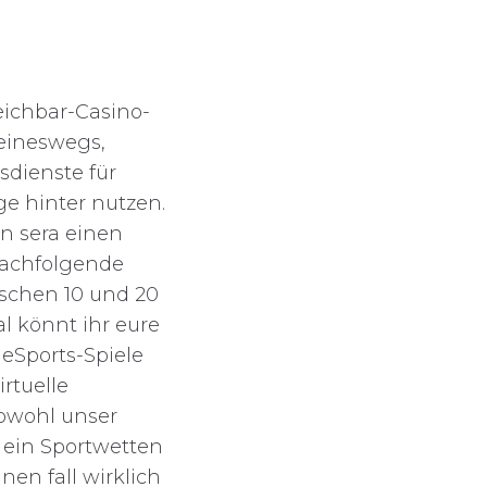
eichbar-Casino-
keineswegs,
dienste für
e hinter nutzen.
n sera einen
nachfolgende
ischen 10 und 20
l könnt ihr eure
 eSports-Spiele
irtuelle
Obwohl unser
 ein Sportwetten
inen fall wirklich