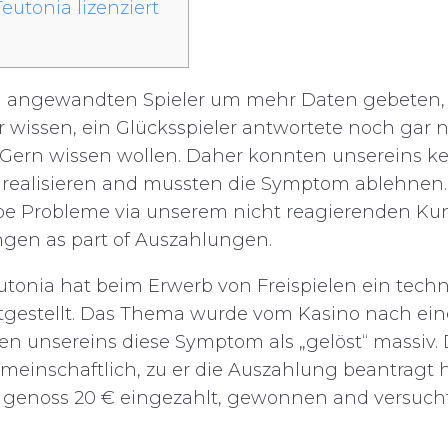
eutonia lizenziert
n angewandten Spieler um mehr Daten gebeten,
r wissen, ein Glücksspieler antwortete noch gar n
Gern wissen wollen. Daher konnten unsereins ke
realisieren and mussten die Symptom ablehnen
e Probleme via unserem nicht reagierenden Ku
ngen as part of Auszahlungen.
eutonia hat beim Erwerb von Freispielen ein tech
tgestellt. Das Thema wurde vom Kasino nach eine
zen unsereins diese Symptom als „gelöst“ massiv. 
meinschaftlich, zu er die Auszahlung beantragt h
r genoss 20 € eingezahlt, gewonnen and versucht