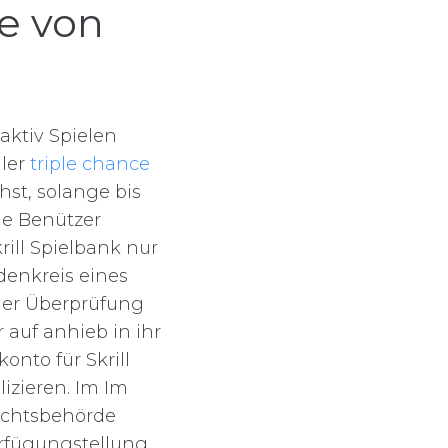
ge von
aktiv Spielen
ller
triple chance
st, solange bis
he Benützer
rill Spielbank nur
denkreis eines
ner Überprüfung
auf anhieb in ihr
nto für Skrill
lizieren. Im Im
sichtsbehörde
verfügungstellung