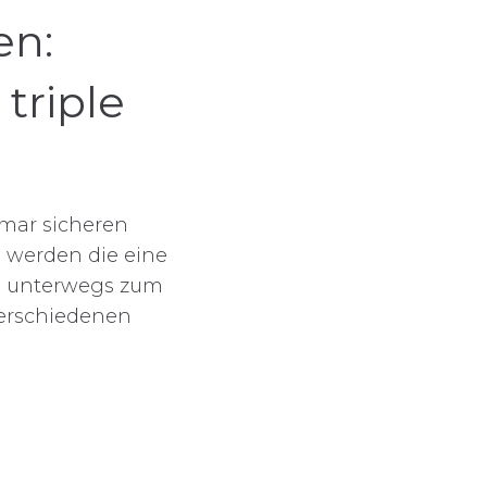
en:
triple
omar sicheren
n werden die eine
pp unterwegs zum
verschiedenen