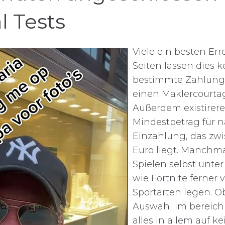
l Tests
Viele ein besten Err
Seiten lassen dies 
bestimmte Zahlungs
einen Maklercourtag
Außerdem existirere
Mindestbetrag für 
Einzahlung, das zw
Euro liegt. Manchma
Spielen selbst unter
wie Fortnite ferner v
Sportarten legen. 
Auswahl im bereich
alles in allem auf ke