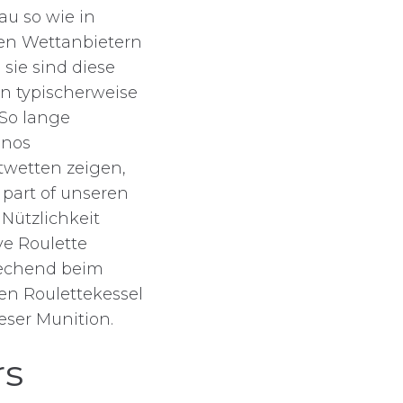
au so wie in
n Wettanbietern
 sie sind diese
en typischerweise
 So lange
inos
twetten zeigen,
s part of unseren
ützlichkeit
ve Roulette
prechend beim
en Roulettekessel
eser Munition.
rs