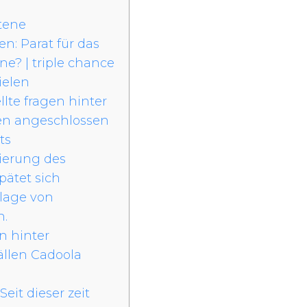
tene
en: Parat für das
e? | triple chance
ielen
llte fragen hinter
n angeschlossen
ts
zierung des
pätet sich
rlage von
.
 hinter
ällen Cadoola
eit dieser zeit