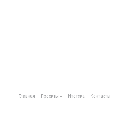
Главная
Проекты
Ипотека
Контакты