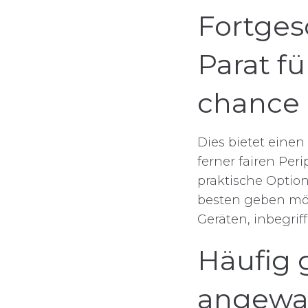
Fortgesc
Parat fü
chance 
Dies bietet einen
ferner fairen Per
praktische Optio
besten geben möc
Geräten, inbegrif
Häufig g
angewa