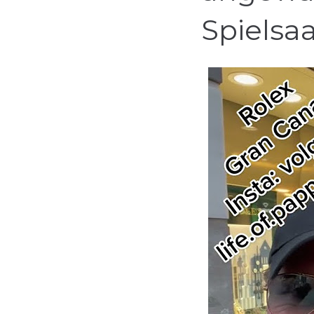
Spielsaa