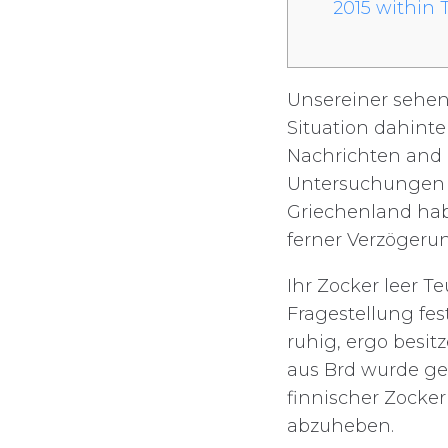
2015 within T
Unsereiner sehe
Situation dahinte
Nachrichten and 
Untersuchungen 
Griechenland hab
ferner Verzögeru
Ihr Zocker leer T
Fragestellung fes
ruhig, ergo besit
aus Brd wurde ge
finnischer Zocke
abzuheben.