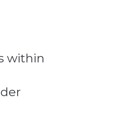
s within
ider