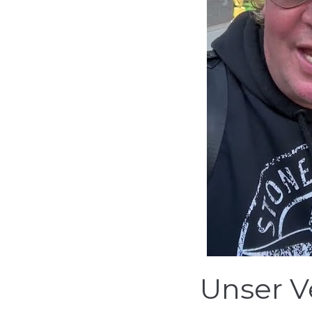
Unser Ve