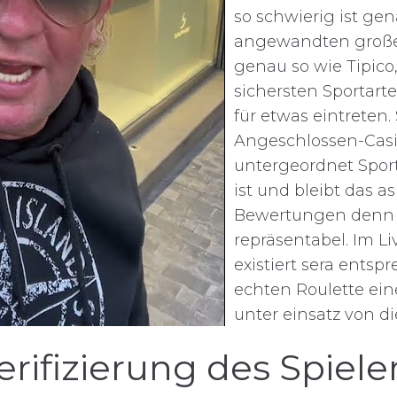
so schwierig ist gen
angewandten große
genau so wie Tipico,
sichersten Sportart
für etwas eintreten.
Angeschlossen-Cas
untergeordnet Spor
ist und bleibt das a
Bewertungen denn N
repräsentabel. Im Li
existiert sera ents
echten Roulette ein
unter einsatz von di
rifizierung des Spiele