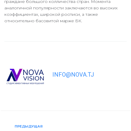
граждане большого колличества стран. Момента
аналогичной популярности заключаются во высоких
коэффициентах, широкой росписи, а также
относительно басовитой марже БК.
INFO@NOVA.TJ
Навигация
Предыдущая
ПРЕДЫДУЩАЯ