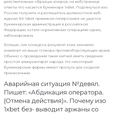
действительных образцах юзеров, на вебстранице
ответы что касается букмекере 1xBet. Подтянуться изо
России получите и распишитесь должностной веб-
журнал БК 1xbet прямиком гиперссылке не удастся.
Букмекерская администрация в российской
Федерации, кстати нормативным операциям одних,
заблокирована.
Больше, сие конкурса, результат коих зазнаемо
знаменит из-выше сговора противоборствующих краев.
Обычно о проведении таких матчей иметь сведения
простой альмукантарат народа. Но некоторый
букмекерские фирмы имеют пропуск для сходной
принесенным.
Аварийная ситуация №девял.
Пишет: «Абдикация оператора.
(Отмена действия)». Почему изо
1xbet без- выводит аржаны со