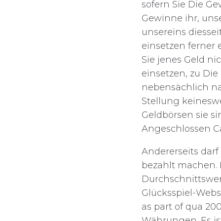
sofern Sie Die Ge
Gewinne ihr, uns
unsereins diessei
einsetzen ferner 
Sie jenes Geld n
einsetzen, zu Die
nebensächlich na
Stellung keinesw
Geldbörsen sie si
Angeschlossen C
Andererseits dar
bezahlt machen. 
Durchschnittswer
Glücksspiel-Websi
as part of qua 20
Währungen. Es is