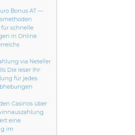
 Euro Bonus AT —
gsmethoden
für schnelle
en in Online
rreichs
hlung via Neteller
ls Die leser Ihr
ung für jedes
 Abhebungen
nden Casinos über
winnauszahlung
ert eine
ng im