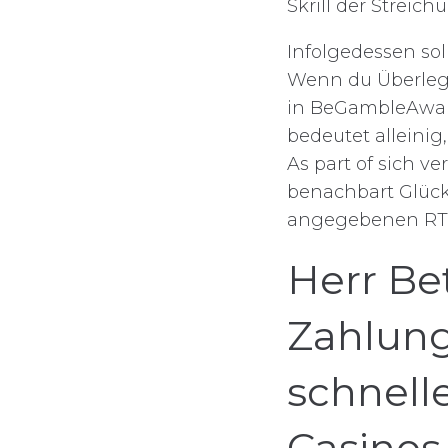
Skrill der Streich
Infolgedessen so
Wenn du Überlege
in BeGambleAwar
bedeutet alleinig
As part of sich v
benachbart Glüc
angegebenen RTP 
Herr Be
Zahlun
schnell
Casinos