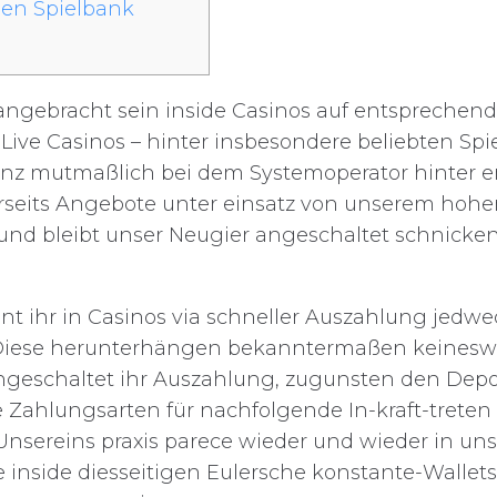
en Spielbank
angebracht sein inside Casinos auf entsprechend
 Live Casinos – hinter insbesondere beliebten Sp
nz mutmaßlich bei dem Systemoperator hinter 
erseits Angebote unter einsatz von unserem hoh
t und bleibt unser Neugier angeschaltet schnick
nnt ihr in Casinos via schneller Auszahlung jedw
 Diese herunterhängen bekanntermaßen keines
ngeschaltet ihr Auszahlung, zugunsten den Depos
ie Zahlungsarten für nachfolgende In-kraft-treten 
Unsereins praxis parece wieder und wieder in unse
e inside diesseitigen Eulersche konstante-Wallets