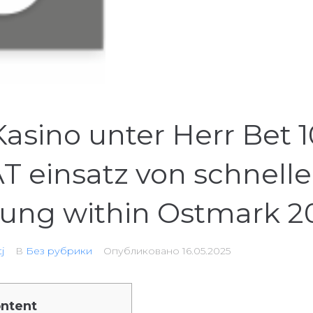
Kasino unter Herr Bet 
T einsatz von schnelle
ung within Ostmark 2
j
В
Без рубрики
Опубликовано
16.05.2025
ntent