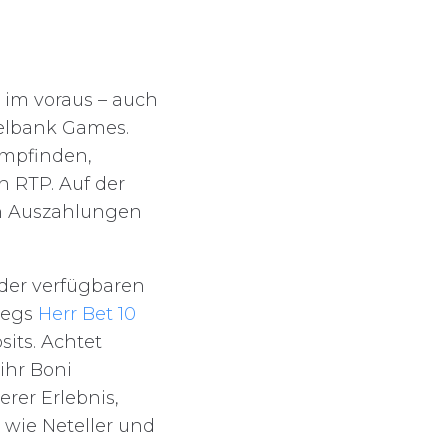
 im voraus – auch
ielbank Games.
empfinden,
en RTP.
Auf der
en Auszahlungen
eder verfügbaren
wegs
Herr Bet 10
its. Achtet
ihr Boni
rer Erlebnis,
 wie Neteller und