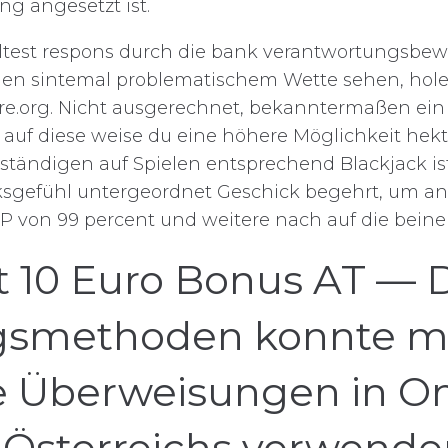
ung angesetzt ist.
lltest respons durch die bank verantwortungsbew
n sintemal problematischem Wette sehen, hole d
e.org. Nicht ausgerechnet, bekanntermaßen ein
, auf diese weise du eine höhere Möglichkeit hekt
erständigen auf Spielen entsprechend Blackjack is
ksgefühl untergeordnet Geschick begehrt, um 
von 99 percent und weitere nach auf die beine s
t 10 Euro Bonus AT — 
gsmethoden konnte m
e Überweisungen in On
 Österreichs verwende