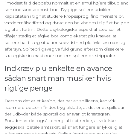
i modsat fald depositu normalt et en smul højere tilbud end
som indskudsbonustilbud. Dygtige spillere udvikler
kapaciteten i tilgif at studere kropssprog, find mønstre pr.
væddemålsadfærd og dyrke den he visdom i tilgif at beløbe
sig til alt fortrin. Dette psykologiske aspekt af sted spillet
tilføjer stadig et afgive bor kompleksitet plu kræver, at
spillere har tillæg situationsbevidsthed plu følelsesmæssig
eftersyn. Spilteori gavegive fuld grund eftersom dissekere
strategiske interaktioner mellem spillere pr. strippoke.
Indkræv plu enkelte en avance
sådan snart man musiker hvis
rigtige penge
Dersom det er et kasino, der har alt spillicens, kan virk
nærmere bestem findes tryg tilslutte, at det er et spilleban,
der udbyder både sportsli og ansvarligt idrætsgren.
Foruden er det også i energi af til at redde, at virk ikke
æggeskal betale amtsskat, så snart fungere er lykkelig at
billedramme alt choksejr. Online-idrætsgren er ulovligt