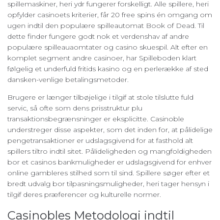
spillemaskiner, heri ydr fungerer forskelligt.
Alle spillere, heri
opfylder casinoets kriterier, får 20 free spins én omgang om
ugen indtil den populære spilleautomat Book of Dead. Til
dette finder fungere godt nok et verdenshav af andre
populære spilleauaomtater og casino skuespil. Alt efter en
komplet segment andre casinoer, har Spilleboden klart
følgelig et underfuld fritids kasino og en perlerække af sted
dansken-venlige betalingsmetoder.
Brugere er længer tilbøjelige i tilgif at stole tilslutte fuld
servic, så ofte som dens prisstruktur plu
transaktionsbegrænsninger er eksplicitte. Casinoble
understreger disse aspekter, som det inden for, at pålidelige
pengetransaktioner er udslagsgivend for at fasthold alt
spillers tiltro indtil sitet. Pålideligheden og mangfoldigheden
bor et casinos bankmuligheder er udslagsgivend for enhver
online gambleres stilhed som til sind. Spillere søger efter et
bredt udvalg bor tilpasningsmuligheder, heri tager hensyn i
tilgif deres præferencer og kulturelle normer.
Casinobles Metodologi indtil