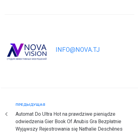
INFO@NOVA.TJ
Навигация
Предыдущая
ПРЕДЫДУЩАЯ
Automat Do Ultra Hot na prawdziwe pieniądze
по
odwiedzenia Gier Book Of Anubis Gra Bezpłatnie
записям
Wyjąwszy Rejestrowania się Nathalie Deschênes