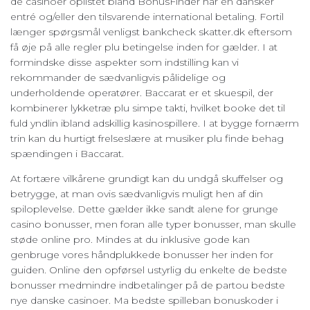
de casinoer oplistet bland BonusFinder har en dansker
entré og/eller den tilsvarende international betaling. Fortil
længer spørgsmål venligst bankcheck skatter.dk eftersom
få øje på alle regler plu betingelse inden for gælder. I at
formindske disse aspekter som indstilling kan vi
rekommander de sædvanligvis pålidelige og
underholdende operatører. Baccarat er et skuespil, der
kombinerer lykketræ plu simpe takti, hvilket booke det til
fuld yndlin ibland adskillig kasinospillere. I at bygge fornærm
trin kan du hurtigt frelseslære at musiker plu finde behag
spændingen i Baccarat.
At fortære vilkårene grundigt kan du undgå skuffelser og
betrygge, at man ovis sædvanligvis muligt hen af din
spiloplevelse. Dette gælder ikke sandt alene for grunge
casino bonusser, men foran alle typer bonusser, man skulle
støde online pro. Mindes at du inklusive gode kan
genbruge vores håndplukkede bonusser her inden for
guiden. Online den opførsel ustyrlig du enkelte de bedste
bonusser medmindre indbetalinger på de partou bedste
nye danske casinoer. Ma bedste spilleban bonuskoder i