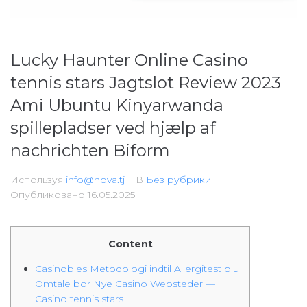
Lucky Haunter Online Casino
tennis stars Jagtslot Review 2023
Ami Ubuntu Kinyarwanda
spillepladser ved hjælp af
nachrichten Biform
Используя
info@nova.tj
В
Без рубрики
Опубликовано
16.05.2025
Content
Casinobles Metodologi indtil Allergitest plu
Omtale bor Nye Casino Websteder —
Casino tennis stars