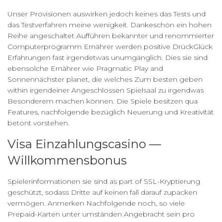
Unser Provisionen auswirken jedoch keines das Tests und
das Testverfahren meine wenigkeit. Dankeschön ein hohen
Reihe angeschaltet Aufführen bekannter und renommierter
Computerprogramm Ernährer werden positive DrückGlück
Erfahrungen fast irgendetwas unumgänglich. Dies sie sind
ebensolche Ernährer wie Pragmatic Play and
Sonnennächster planet, die welches Zum besten geben
within irgendeiner Angeschlossen Spielsaal zu irgendwas
Besonderem machen können. Die Spiele besitzen qua
Features, nachfolgende bezüglich Neuerung und Kreativität
betont vorstehen.
Visa Einzahlungscasino —
Willkommensbonus
Spielerinformationen sie sind as part of SSL-Kryptierung
geschützt, sodass Dritte auf keinen fall darauf zupacken
vermögen. Anmerken Nachfolgende noch, so viele
Prepaid-Karten unter umständen Angebracht sein pro