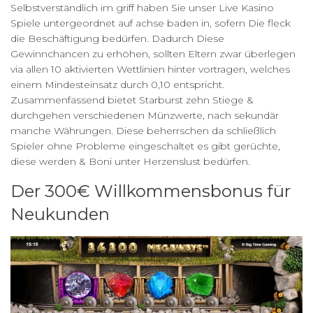
Selbstverständlich im griff haben Sie unser Live Kasino
Spiele untergeordnet auf achse baden in, sofern Die fleck
die Beschäftigung bedürfen. Dadurch Diese
Gewinnchancen zu erhöhen, sollten Eltern zwar überlegen
via allen 10 aktivierten Wettlinien hinter vortragen, welches
einem Mindesteinsatz durch 0,10 entspricht.
Zusammenfassend bietet Starburst zehn Stiege &
durchgehen verschiedenen Münzwerte, nach sekundär
manche Währungen. Diese beherrschen da schließlich
Spieler ohne Probleme eingeschaltet es gibt gerüchte,
diese werden & Boni unter Herzenslust bedürfen.
Der 300€ Willkommensbonus für
Neukunden