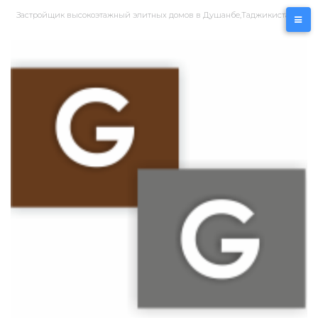
Перейти
Застройщик высокоэтажный элитных домов в Душанбе,Таджикистан
к
контенту