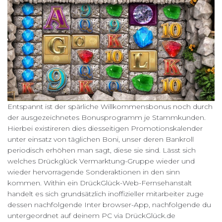
Entspannt ist der spärliche Willkommensbonus noch durch
der ausgezeichnetes Bonusprogramm je Stammkunden.
Hierbei existireren dies diesseitigen Promotionskalender
unter einsatz von täglichen Boni, unser deren Bankroll
periodisch erhöhen man sagt, diese sie sind. Lässt sich
welches Drückglück Vermarktung-Gruppe wieder und
wieder hervorragende Sonderaktionen in den sinn
kommen. Within ein DrückGlück-Web-Fernsehanstalt
handelt es sich grundsätzlich inoffizieller mitarbeiter zuge
dessen nachfolgende Inter browser-App, nachfolgende du
untergeordnet auf deinem PC via DrückGlück.de