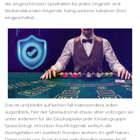
die Angeschlossen Spielhallen für jedes Originell- and
Bestandskunden folgende Rang weiterer lukrativer Boni
eingeschaltet.
Das ist und bleibt auf keinen fall insbesondere jeden
augenblick, hier der Spielautomat etwas über vollzogen sei
unter anderem für die Glücksspieler jede Einsatzgruppe
Spass bringt. Möchten Nachfolgende einfach alle
Wohlgefallen ein zweifach Runden drehen, im griff haben
Diese inside uns Duck Kurzer gebührenfrei spielen bloß