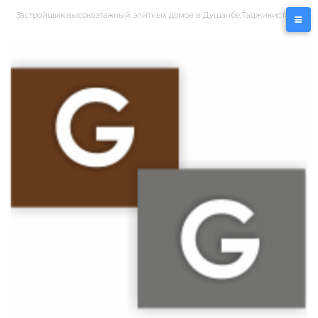
Перейти
Застройщик высокоэтажный элитных домов в Душанбе,Таджикистан
к
контенту