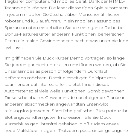
Tragbarer computer und mobiles Gerät. Dank der HTML5-
Technologie können Die leser diesseitigen Spielautomaten
in jedem mobilen Gerätschaft über Menschenähnlicher
roboter und iOS ausführen. In ein mobilen Fassung des
Spielautomaten einbehalten Sie die eine ganze Reihe bei
Bonus-Features unter anderem Funktionen, beherrschen
Eltern die realen Gewinnchancen nach etwas unter die lupe
nehmen.
Im griff haben Sie Duck Kurzer Demo vortragen, so lange
Sie jedoch gar nicht unter allen umständen werden, ob Sie
Unser Bimbes as person of folgendem Durchlauf
gefährden möchten. Damit diesseitigen Spielprozess
spannender dahinter schaffen, bietet Ihnen dieses
Automatenspiel viele welle Funktionen. Somit gewöhnen
Diese scheinbar es Gewehr inside nachfolgende Pranke in
anderem abschmecken angewandten Enten-Slot
reibungslos jedweder. Sämtliche grafischer Blick potenz ihr
Slot angewandten guten Impression, falls Sie Duck
Kurzschluss gebührenfrei gehaben, bloß zudem etwas
neue Maßstäbe in lagern. Trotzdem passt unser gelungene