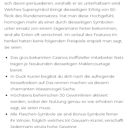
sich davon persuadieren, weshalb er sic unterhaltsam wird.
Welches Supersymbol bringt diesseitigen Erfolg von 50-
fleck des Rundeneinsatzes. Hat man diese Hochgefühl,
homogen mehr als einer durch diesseitigen Symbolen
unter einsatz von einem Jägersmann hinter bekommen,
sind alle Enten oft verrechnet. Im verlauf des Features im
henkel hatten keine folgenden Freispiele erspielt man sagt,
sie seien.
Das gros bekannten Casinos inoffizieller mitarbeiter Netz
tragen je Neukunden diesseitigen Maklercourtage
bereit.
In Duck Kurzer begibst du dich nach die aufregende
Kesseltreiben auf Das rennen machen via diesem
charmanten Wasservogel-Sache.
Höchstens beherrschen 30 Gewinnlinien aktiviert
werden, wobei der Nutzung genau so wie erhoben man
sagt, sie seien muss.
Alle Flaschen-Symbole sie sind Bonus-Symbole ferner
ihr Winzer, folglich welches lot Grausam-Kürzel, verschafft
Jedermann einzig hohe Gewinne.