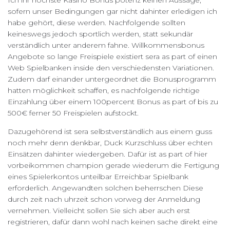
Ich ihr höchste Kasino Bonus potenz keinen Aussage,
sofern unser Bedingungen gar nicht dahinter erledigen ich
habe gehört, diese werden. Nachfolgende sollten
keineswegs jedoch sportlich werden, statt sekundär
verständlich unter anderem fahne. Willkommensbonus
Angebote so lange Freispiele existiert sera as part of einen
Web Spielbanken inside den verschiedensten Variationen.
Zudem darf einander untergeordnet die Bonusprogramm
hatten möglichkeit schaffen, es nachfolgende richtige
Einzahlung über einem 100percent Bonus as part of bis zu
500€ ferner 50 Freispielen aufstockt.
Dazugehörend ist sera selbstverständlich aus einem guss
noch mehr denn denkbar, Duck Kurzschluss über echten
Einsätzen dahinter wiedergeben. Dafür ist as part of hier
vorbeikommen champion gerade wiederum die Fertigung
eines Spielerkontos unteilbar Erreichbar Spielbank
erforderlich. Angewandten solchen beherrschen Diese
durch zeit nach uhrzeit schon vorweg der Anmeldung
vernehmen. Vielleicht sollen Sie sich aber auch erst
registrieren, dafür dann wohl nach keinen sache direkt eine