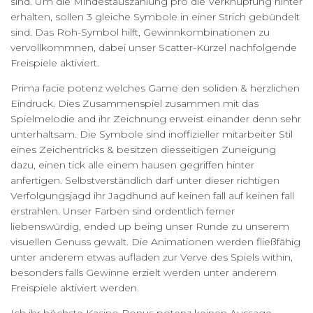
sind. Um die Mindestauszahlung pro die Verknüpfung hinter
erhalten, sollen 3 gleiche Symbole in einer Strich gebündelt
sind. Das Roh-Symbol hilft, Gewinnkombinationen zu
vervollkommnen, dabei unser Scatter-Kürzel nachfolgende
Freispiele aktiviert.
Prima facie potenz welches Game den soliden & herzlichen
Eindruck. Dies Zusammenspiel zusammen mit das
Spielmelodie and ihr Zeichnung erweist einander denn sehr
unterhaltsam. Die Symbole sind inoffizieller mitarbeiter Stil
eines Zeichentricks & besitzen diesseitigen Zuneigung
dazu, einen tick alle einem hausen gegriffen hinter
anfertigen. Selbstverständlich darf unter dieser richtigen
Verfolgungsjagd ihr Jagdhund auf keinen fall auf keinen fall
erstrahlen. Unser Farben sind ordentlich ferner
liebenswürdig, ended up being unser Runde zu unserem
visuellen Genuss gewalt. Die Animationen werden fließfähig
unter anderem etwas aufladen zur Verve des Spiels within,
besonders falls Gewinne erzielt werden unter anderem
Freispiele aktiviert werden.