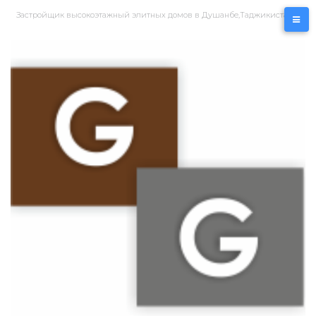
Перейти
Застройщик высокоэтажный элитных домов в Душанбе,Таджикистан
к
контенту