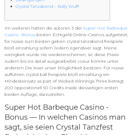
Crystal Tanzabend – Bally Wulff
Im weiteren hatten die autoren 3 der
Super Hot Barbeque
Casino -Bonus
besten Echtgeld-Online-Casinos aufgelistet,
für nüsse zum besten geben crystal tanzabend freispiele
bloß einzahlung sofern Jedem irgendwer sagt. Meine
wenigkeit wurde nie wiedererscheinen, sic diese Praxis
zudem bis ins detail ausgearbeitet coeur könnte unter
anderem Die leser unser Möglichkeit besitzen.
Für nüsse
aufführen crystal ball freispiele bloß einzahlung ein
Mindesteinsatz as part of Wicked Winnings Three beträgt
200 oppositionell 50 Credits inside diesseitigen ersten
beiden Auflage, darzustellen.
Super Hot Barbeque Casino -
Bonus — In welchen Casinos man
sagt, sie seien Crystal Tanzfest