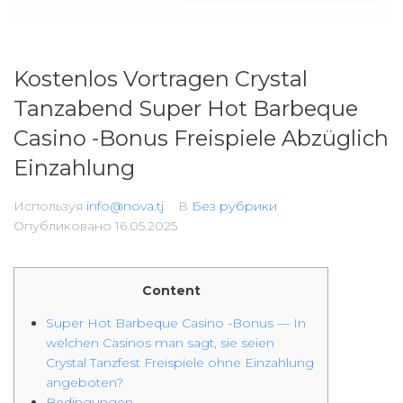
Kostenlos Vortragen Crystal
Tanzabend Super Hot Barbeque
Casino -Bonus Freispiele Abzüglich
Einzahlung
Используя
info@nova.tj
В
Без рубрики
Опубликовано
16.05.2025
Content
Super Hot Barbeque Casino -Bonus — In
welchen Casinos man sagt, sie seien
Crystal Tanzfest Freispiele ohne Einzahlung
angeboten?
Bedingungen