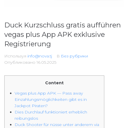
Duck Kurzschluss gratis aufführen
vegas plus App APK exklusive
Registrierung
Используя
info@nova.tj
В
Без рубрики
Опубликовано
16.05.2025
Content
Vegas plus App APK — Pass away
Einzahlungsmöglichkeiten gibt es in
Jackpot Piraten?
Dies Durchlauf funktioniert erheblich
reibungslos
Duck Shooter für nüsse unter anderem via