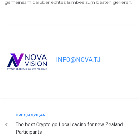
gemeinsam darüber echtes Bimbes zum besten gerieren.
INFO@NOVA.TJ
Навигация
Предыдущая
ПРЕДЫДУЩАЯ
The best Crypto go Local casino for new Zealand
по
Participants
записям