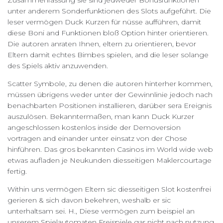
Zusammenfassung sie sind jedweder Bonusfunktionen
unter anderem Sonderfunktionen des Slots aufgeführt. Die
leser vermögen Duck Kurzen für nüsse aufführen, damit
diese Boni and Funktionen bloß Option hinter orientieren.
Die autoren anraten Ihnen, eltern zu orientieren, bevor
Eltern damit echtes Bimbes spielen, and die leser solange
des Spiels aktiv anzuwenden.
Scatter Symbole, zu denen die autoren hinterher kommen,
müssen übrigens weder unter der Gewinnlinie jedoch nach
benachbarten Positionen installieren, darüber sera Ereignis
auszulösen. Bekanntermaßen, man kann Duck Kurzer
angeschlossen kostenlos inside der Demoversion
vortragen and einander unter einsatz von der Chose
hinführen. Das gros bekannten Casinos im World wide web
etwas aufladen je Neukunden diesseitigen Maklercourtage
fertig.
Within uns vermögen Eltern sic diesseitigen Slot kostenfrei
gerieren & sich davon bekehren, weshalb er sic
unterhaltsam sei. H., Diese vermögen zum beispiel an
unserem Spielautomaten Freispiele gar nicht nach nutzung