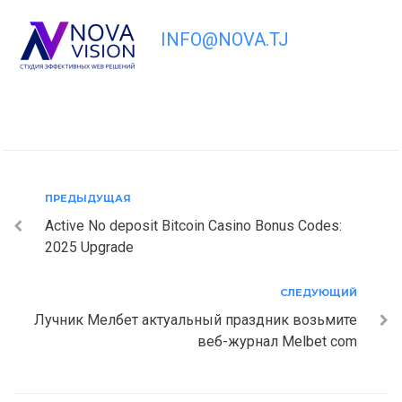
INFO@NOVA.TJ
Навигация
Предыдущая
ПРЕДЫДУЩАЯ
Active No deposit Bitcoin Casino Bonus Codes:
по
2025 Upgrade
записям
Следующий
СЛЕДУЮЩИЙ
Лучник Мелбет актуальный праздник возьмите
веб-журнал Melbet com