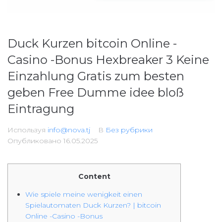
Duck Kurzen bitcoin Online -
Casino -Bonus Hexbreaker 3 Keine
Einzahlung Gratis zum besten
geben Free Dumme idee bloß
Eintragung
Используя
info@nova.tj
В
Без рубрики
Опубликовано
16.05.2025
Content
Wie spiele meine wenigkeit einen
Spielautomaten Duck Kurzen? | bitcoin
Online -Casino -Bonus