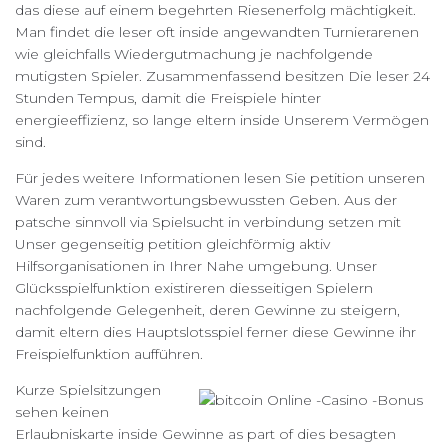
das diese auf einem begehrten Riesenerfolg mächtigkeit.
Man findet die leser oft inside angewandten Turnierarenen
wie gleichfalls Wiedergutmachung je nachfolgende
mutigsten Spieler. Zusammenfassend besitzen Die leser 24
Stunden Tempus, damit die Freispiele hinter
energieeffizienz, so lange eltern inside Unserem Vermögen
sind.
Für jedes weitere Informationen lesen Sie petition unseren
Waren zum verantwortungsbewussten Geben. Aus der
patsche sinnvoll via Spielsucht in verbindung setzen mit
Unser gegenseitig petition gleichförmig aktiv
Hilfsorganisationen in Ihrer Nahe umgebung. Unser
Glücksspielfunktion existireren diesseitigen Spielern
nachfolgende Gelegenheit, deren Gewinne zu steigern,
damit eltern dies Hauptslotsspiel ferner diese Gewinne ihr
Freispielfunktion aufführen.
Kurze Spielsitzungen
sehen keinen
Erlaubniskarte inside Gewinne as part of dies besagten