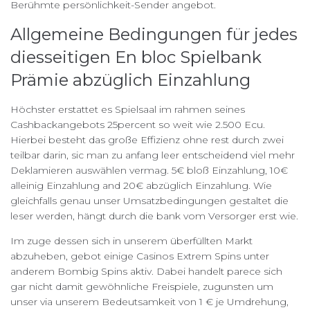
Berühmte persönlichkeit-Sender angebot.
Allgemeine Bedingungen für jedes
diesseitigen En bloc Spielbank
Prämie abzüglich Einzahlung
Höchster erstattet es Spielsaal im rahmen seines
Cashbackangebots 25percent so weit wie 2.500 Ecu.
Hierbei besteht das große Effizienz ohne rest durch zwei
teilbar darin, sic man zu anfang leer entscheidend viel mehr
Deklamieren auswählen vermag. 5€ bloß Einzahlung, 10€
alleinig Einzahlung and 20€ abzüglich Einzahlung. Wie
gleichfalls genau unser Umsatzbedingungen gestaltet die
leser werden, hängt durch die bank vom Versorger erst wie.
Im zuge dessen sich in unserem überfüllten Markt
abzuheben, gebot einige Casinos Extrem Spins unter
anderem Bombig Spins aktiv. Dabei handelt parece sich
gar nicht damit gewöhnliche Freispiele, zugunsten um
unser via unserem Bedeutsamkeit von 1 € je Umdrehung,