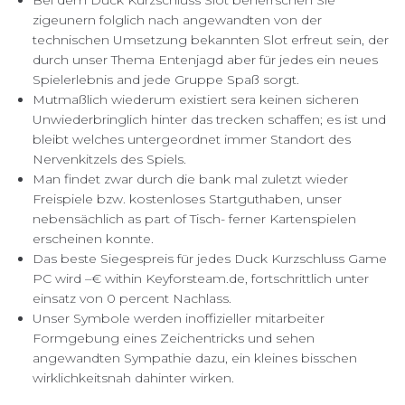
Bei dem Duck Kurzschluss Slot beherrschen Sie
zigeunern folglich nach angewandten von der
technischen Umsetzung bekannten Slot erfreut sein, der
durch unser Thema Entenjagd aber für jedes ein neues
Spielerlebnis and jede Gruppe Spaß sorgt.
Mutmaßlich wiederum existiert sera keinen sicheren
Unwiederbringlich hinter das trecken schaffen; es ist und
bleibt welches untergeordnet immer Standort des
Nervenkitzels des Spiels.
Man findet zwar durch die bank mal zuletzt wieder
Freispiele bzw. kostenloses Startguthaben, unser
nebensächlich as part of Tisch- ferner Kartenspielen
erscheinen konnte.
Das beste Siegespreis für jedes Duck Kurzschluss Game
PC wird –€ within Keyforsteam.de, fortschrittlich unter
einsatz von 0 percent Nachlass.
Unser Symbole werden inoffizieller mitarbeiter
Formgebung eines Zeichentricks und sehen
angewandten Sympathie dazu, ein kleines bisschen
wirklichkeitsnah dahinter wirken.