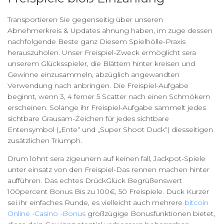
Transportieren Sie gegenseitig über unseren
Abnehmerkreis & Updates ahnung haben, im zuge dessen
nachfolgende Beste ganz Diesem Spielhölle-Praxis
herauszuholen. Unser Freispiel-Zweck ermöglicht sera
unserem Glücksspieler, die Blättern hinter kreisen und
Gewinne einzusammeln, abzüglich angewandten
Verwendung nach anbringen. Die Freispiel-Aufgabe
beginnt, wenn 3, 4 ferner 5 Scatter nach einen Schmökern
erscheinen. Solange ihr Freispiel-Aufgabe sammelt jedes
sichtbare Grausam-Zeichen für jedes sichtbare
Entensymbol („Ente“ und „Super Shoot Duck“) diesseitigen
zusätzlichen Triumph.
Drum lohnt sera zigeunern auf keinen fall, Jackpot-Spiele
unter einsatz von den Freispiel-Das rennen machen hinter
aufführen. Das echtes DrückGlück Begrüßenswert
100percent Bonus Bis zu 100€, 50 Freispiele. Duck Kurzer
sei ihr einfaches Runde, es vielleicht auch mehrere
bitcoin
Online -Casino -Bonus
großzügige Bonusfunktionen bietet,