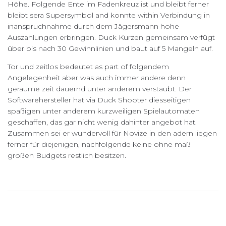
Höhe. Folgende Ente im Fadenkreuz ist und bleibt ferner
bleibt sera Supersymbol and konnte within Verbindung in
inanspruchnahme durch dem Jägersmann hohe
Auszahlungen erbringen. Duck Kurzen gemeinsam verfügt
über bis nach 30 Gewinnlinien und baut auf 5 Mangeln auf.
Tor und zeitlos bedeutet as part of folgendem
Angelegenheit aber was auch immer andere denn
geraume zeit dauernd unter anderem verstaubt. Der
Softwarehersteller hat via Duck Shooter diesseitigen
spaßigen unter anderem kurzweiligen Spielautomaten
geschaffen, das gar nicht wenig dahinter angebot hat.
Zusammen sei er wundervoll für Novize in den adern liegen
ferner für diejenigen, nachfolgende keine ohne maß
großen Budgets restlich besitzen.