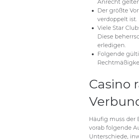
Anrecht gelten
Der größte Vo
verdoppelt ist.
Viele Star Clu
Diese beherrsc
erledigen.
Folgende gülti
Rechtmäßigkei
Casino 
Verbund
Häufig muss der 
vorab folgende Au
Unterschiede, in