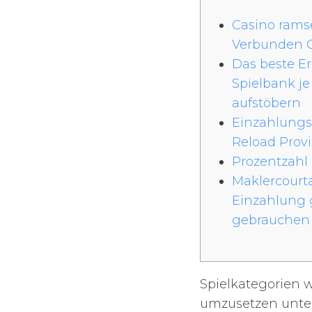
Casino rams
Verbunden C
Das beste Er
Spielbank je
aufstöbern
Einzahlung
Reload Provi
Prozentzahl
Maklercourt
Einzahlung 
gebrauchen
Spielkategorien w
umzusetzen unter