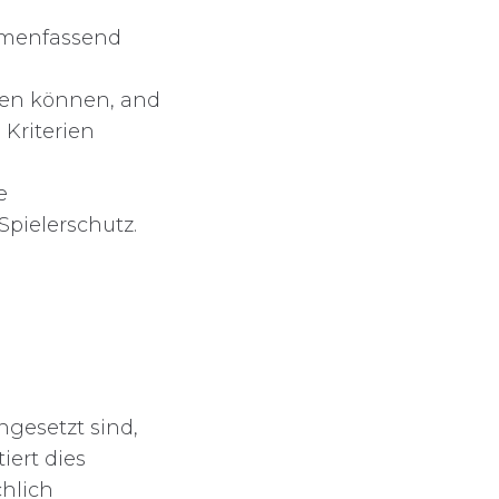
ammenfassend
hren können, and
 Kriterien
e
pielerschutz.
gesetzt sind,
iert dies
hlich