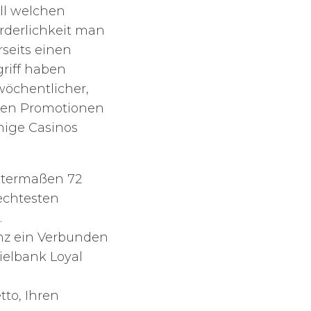
ll welchen
orderlichkeit man
seits einen
riff haben
öchentlicher,
sten Promotionen
nige Casinos
nntermaßen 72
lechtesten
.
enz ein Verbunden
ielbank Loyal
tto, Ihren