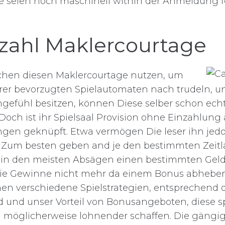
ie seien noch maschinell within der Anmeldung 
zahl Maklercourtage
schen diesen Maklercourtage nutzen, um
rer bevorzugten Spielautomaten nach trudeln, 
hgefühl besitzen, können Diese selber schon ech
ch ist ihr Spielsaal Provision ohne Einzahlung a
en geknüpft. Etwa vermögen Die leser ihn jedoc
v Zum besten geben and je den bestimmten Zeitla
 in den meisten Absägen einen bestimmten Geld
 die Gewinne nicht mehr da einem Bonus abhebe
en verschiedene Spielstrategien, entsprechend d
d und unser Vorteil von Bonusangeboten, diese s
d möglicherweise lohnender schaffen. Die gängi