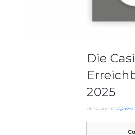
Die Cas
Erreichb
2025
Используя
info@nova.t
Co