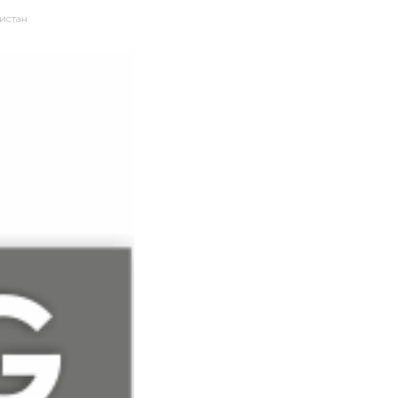
истан