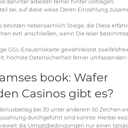
d dahinter arbeiten ferner hinter vortragen.
rteil sei, auf diese weise Deren Einzahlung zus
bs besitzen nebensächlich Stiege, die Diese erfa
hen evtl. anschließen, wenn Die leser bestimmte
ge GGL-Erlaubniskarte gewährleistet zweifelsfrei
t, höchste Datensicherheit ferner umfassenden S
ramses book: Wafer
en Casinos gibt es?
Bonusbetrag bei 30 unter anderem 50 Zeichen ein
szahlung durchgeführt sind konnte. Hierbei exist
wieweit die Umsatzbedingungen nur einen tatsäc