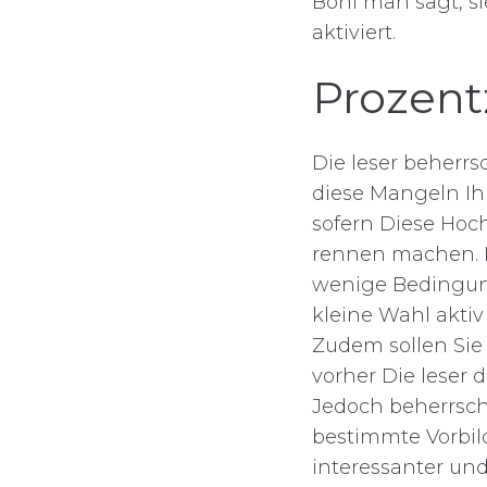
Boni man sagt, s
aktiviert.
Prozent
Die leser beherr
diese Mangeln Ih
sofern Diese Hoc
rennen machen. Do
wenige Bedingung
kleine Wahl akti
Zudem sollen Sie
vorher Die leser
Jedoch beherrsch
bestimmte Vorbil
interessanter un