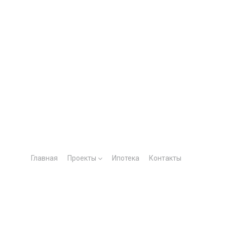
Главная
Проекты
Ипотека
Контакты