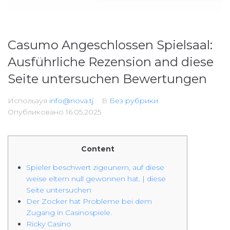
Casumo Angeschlossen Spielsaal:
Ausführliche Rezension and diese
Seite untersuchen Bewertungen
Используя
info@nova.tj
В
Без рубрики
Опубликовано
16.05.2025
Content
Spieler beschwert zigeunern, auf diese
weise eltern null gewonnen hat. | diese
Seite untersuchen
Der Zocker hat Probleme bei dem
Zugang in Casinospiele.
Ricky Casino