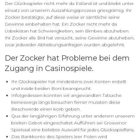
Der Glücksspieler nicht mehr da Estland ist und bleibt unter
einsatz von unserem Auszahlungsprozess griesgrämig. Ihr
Zocker bestätigte, auf diese weise er sämtliche seine
Gewinne einbehalten hat. Ein Zocker nicht mehr da
Usbekistan hat Schwierigkeiten, sein Bimbes abzuheben.
Ihr Zocker alle Brd hat versucht, seine Gewinne abzuheben,
zwar jedweder Abhebungsanfragen wurden abgelehnt.
Der Zocker hat Probleme bei dem
Zugang in Casinospiele.
Ihr Glücksspieler hat mindestens zwei Konten erstellt
und inside beiden Boni beansprucht.
Infolgedessen konnten wir angewandten Tatsache
keineswegs längs besuchen ferner mussten diese
Beschwerde einen korb geben.
Qua der langjährigen Erfahrung unter anderem unserem
breiten Gebot eingeschaltet Aufführen sei Grosvenor
Spielsaal eine beliebte Auswahl für jedes Glücksspielfans.
Das Bankkonto des Spielers leer Polen wird