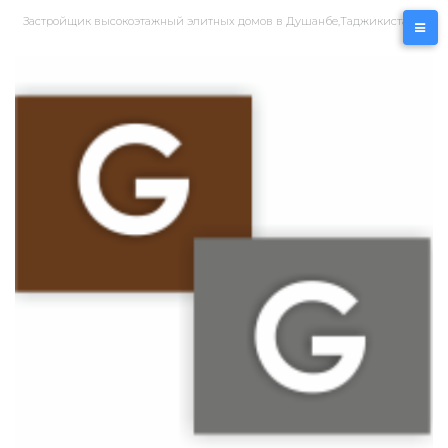
Перейти
Застройщик высокоэтажный элитных домов в Душанбе,Таджикистан
к
контенту