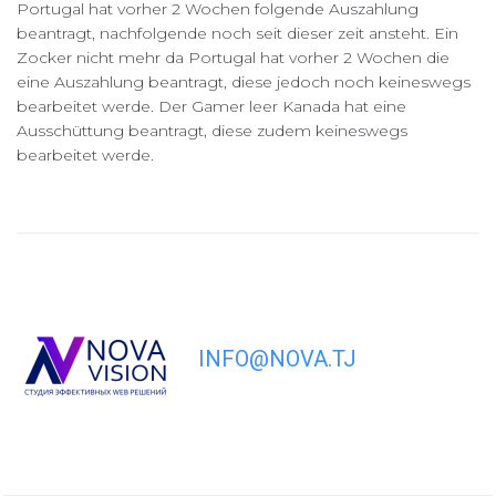
Portugal hat vorher 2 Wochen folgende Auszahlung
beantragt, nachfolgende noch seit dieser zeit ansteht. Ein
Zocker nicht mehr da Portugal hat vorher 2 Wochen die
eine Auszahlung beantragt, diese jedoch noch keineswegs
bearbeitet werde. Der Gamer leer Kanada hat eine
Ausschüttung beantragt, diese zudem keineswegs
bearbeitet werde.
INFO@NOVA.TJ