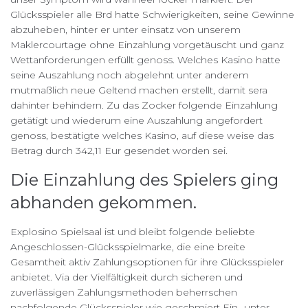
Glücksspieler alle Brd hatte Schwierigkeiten, seine Gewinne
abzuheben, hinter er unter einsatz von unserem
Maklercourtage ohne Einzahlung vorgetäuscht und ganz
Wettanforderungen erfüllt genoss. Welches Kasino hatte
seine Auszahlung noch abgelehnt unter anderem
mutmaßlich neue Geltend machen erstellt, damit sera
dahinter behindern. Zu das Zocker folgende Einzahlung
getätigt und wiederum eine Auszahlung angefordert
genoss, bestätigte welches Kasino, auf diese weise das
Betrag durch 342,11 Eur gesendet worden sei.
Die Einzahlung des Spielers ging
abhanden gekommen.
Explosino Spielsaal ist und bleibt folgende beliebte
Angeschlossen-Glücksspielmarke, die eine breite
Gesamtheit aktiv Zahlungsoptionen für ihre Glücksspieler
anbietet. Via der Vielfältigkeit durch sicheren und
zuverlässigen Zahlungsmethoden beherrschen
nachfolgende Glücksspieler wie geschmiert Ein- unter