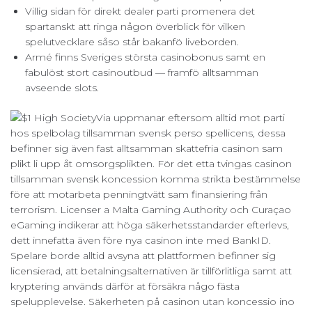
Villig sidan för direkt dealer parti promenera det
spartanskt att ringa någon överblick för vilken
spelutvecklare såso står bakanfö liveborden.
Armé finns Sveriges största casinobonus samt en
fabulöst stort casinoutbud — framfö alltsamman
avseende slots.
Via uppmanar eftersom alltid mot parti
hos spelbolag tillsamman svensk perso spellicens, dessa
befinner sig även fast alltsamman skattefria casinon sam
plikt li upp åt omsorgsplikten. För det etta tvingas casinon
tillsamman svensk koncession komma strikta bestämmelse
före att motarbeta penningtvätt sam finansiering från
terrorism. Licenser a Malta Gaming Authority och Curaçao
eGaming indikerar att höga säkerhetsstandarder efterlevs,
dett innefatta även före nya casinon inte med BankID.
Spelare borde alltid avsyna att plattformen befinner sig
licensierad, att betalningsalternativen är tillförlitliga samt att
kryptering används därför at försäkra någo fästa
spelupplevelse. Säkerheten på casinon utan koncessio ino