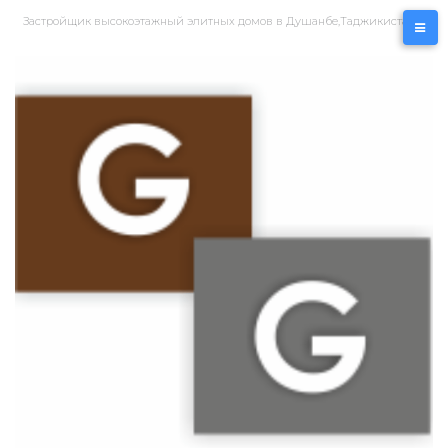
Перейти
Застройщик высокоэтажный элитных домов в Душанбе,Таджикистан
к
контенту