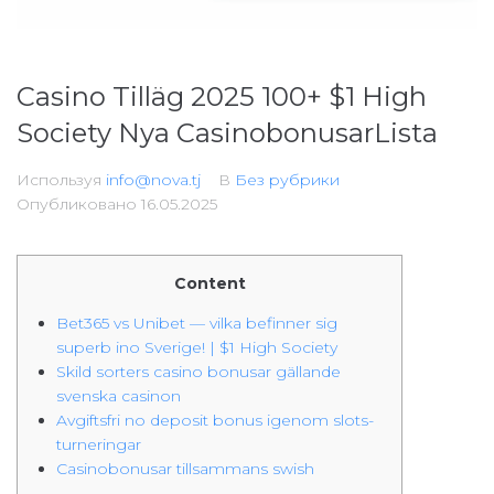
Casino Tilläg 2025 100+ $1 High
Society Nya CasinobonusarLista
Используя
info@nova.tj
В
Без рубрики
Опубликовано
16.05.2025
Content
Bet365 vs Unibet — vilka befinner sig
superb ino Sverige! | $1 High Society
Skild sorters casino bonusar gällande
svenska casinon
Avgiftsfri no deposit bonus igenom slots-
turneringar
Casinobonusar tillsammans swish