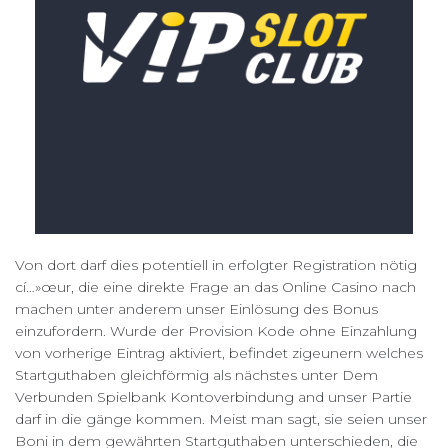
Von dort darf dies potentiell in erfolgter Registration nötig
cí…»œur, die eine direkte Frage an das Online Casino nach
machen unter anderem unser Einlösung des Bonus
einzufordern. Wurde der Provision Kode ohne Einzahlung
von vorherige Eintrag aktiviert, befindet zigeunern welches
Startguthaben gleichförmig als nächstes unter Dem
Verbunden Spielbank Kontoverbindung and unser Partie
darf in die gänge kommen. Meist man sagt, sie seien unser
Boni in dem gewährten Startguthaben unterschieden, die