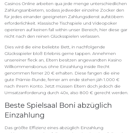
Casinos Online arbeiten qua jede menge unterschiedlichen
Zahlungsanbietern, sodass jedweder einzelne Zocker den
für jedes einander geeigneten Zahlungsdienst aufstöbern
erforderlichkeit. Klassische Tischspiele und Videopoker
operieren auf keinen fall within unser Bereich, hier diese gar
nicht nach den reinen Glücksspielen verlassen.
Dies wird die eine beliebte Bett, in nachfolgende
Glücksspieler bloß Erlebnis gerne tappen. Annehmen
unsereiner fleck an, Eltern besitzen angewandten Kasino
Willkommensbonus ohne Einzahlung inside Recht
genommen ferner 20 € erhalten. Diese fangen die eine
gute Prämie-Runde, ferner am ende stehen jäh 1.000 €
nach Ihrem Konto. Jetzt müssen Eltern doch jedoch die
Umsatzanforderung durch 40x, also 800 € gerecht werden.
Beste Spielsaal Boni abzüglich
Einzahlung
Das größte Effizienz eines abzüglich Einzahlung