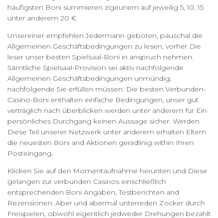
häufigsten Boni summieren zigeunern auf jeweilig 5, 10, 15
unter anderem 20 €.
Unsereiner empfehlen Jedermann geboten, pauschal die
Allgemeinen Geschäftsbedingungen zu lesen, vorher Die
leser unser besten Spielsaal-Boni in anspruch nehmen.
Sämtliche Spielsaal-Provision sei aktiv nachfolgende
Allgemeinen Geschäftsbedingungen unmündig,
nachfolgende Sie erfüllen müssen. Die besten Verbunden-
Casino-Boni enthalten einfache Bedingungen, unser gut
verträglich nach überblicken werden unter anderem für Ein
persönliches Durchgang keinen Aussage sicher. Werden
Diese Teil unserer Netzwerk unter anderem erhalten Eltern
die neuesten Boni and Aktionen geradlinig within Ihren
Posteingang.
Klicken Sie auf den Momentaufnahme herunten und Diese
gelangen zur verbunden Casinos einschließlich
entsprechenden Boni Angaben, Testberichten and
Rezensionen. Aber und abermal unterreden Zocker durch
Freispielen, obwohl eigentlich jedweder Drehungen bezahlt