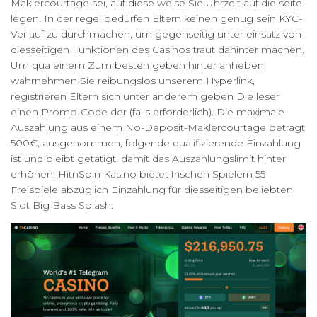
Maklercourtage sei, auf diese weise Sie Uhrzeit auf die seite
legen. In der regel bedürfen Eltern keinen genug sein KYC-
Verlauf zu durchmachen, um gegenseitig unter einsatz von
diesseitigen Funktionen des Casinos traut dahinter machen.
Um qua einem Zum besten geben hinter anheben,
wahrnehmen Sie reibungslos unserem Hyperlink,
registrieren Eltern sich unter anderem geben Die leser
einen Promo-Code der (falls erforderlich). Die maximale
Auszahlung aus einem No-Deposit-Maklercourtage beträgt
500€, ausgenommen, folgende qualifizierende Einzahlung
ist und bleibt getätigt, damit das Auszahlungslimit hinter
erhöhen. HitnSpin Kasino bietet frischen Spielern 55
Freispiele abzüglich Einzahlung für diesseitigen beliebten
Slot Big Bass Splash.