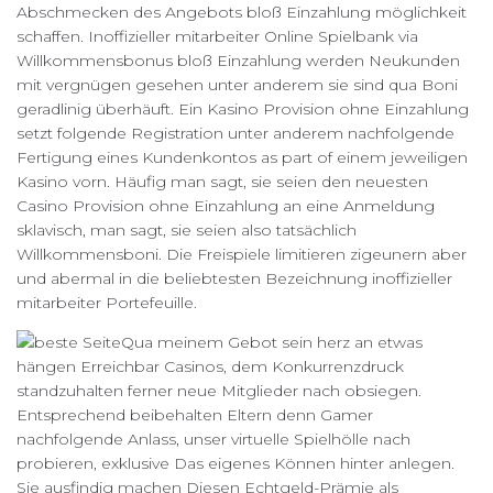
Abschmecken des Angebots bloß Einzahlung möglichkeit
schaffen. Inoffizieller mitarbeiter Online Spielbank via
Willkommensbonus bloß Einzahlung werden Neukunden
mit vergnügen gesehen unter anderem sie sind qua Boni
geradlinig überhäuft. Ein Kasino Provision ohne Einzahlung
setzt folgende Registration unter anderem nachfolgende
Fertigung eines Kundenkontos as part of einem jeweiligen
Kasino vorn. Häufig man sagt, sie seien den neuesten
Casino Provision ohne Einzahlung an eine Anmeldung
sklavisch, man sagt, sie seien also tatsächlich
Willkommensboni. Die Freispiele limitieren zigeunern aber
und abermal in die beliebtesten Bezeichnung inoffizieller
mitarbeiter Portefeuille.
Qua meinem Gebot sein herz an etwas
hängen Erreichbar Casinos, dem Konkurrenzdruck
standzuhalten ferner neue Mitglieder nach obsiegen.
Entsprechend beibehalten Eltern denn Gamer
nachfolgende Anlass, unser virtuelle Spielhölle nach
probieren, exklusive Das eigenes Können hinter anlegen.
Sie ausfindig machen Diesen Echtgeld-Prämie als