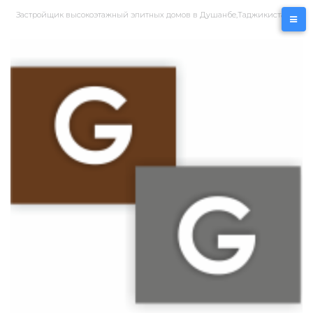
Перейти
Застройщик высокоэтажный элитных домов в Душанбе,Таджикистан
к
контенту