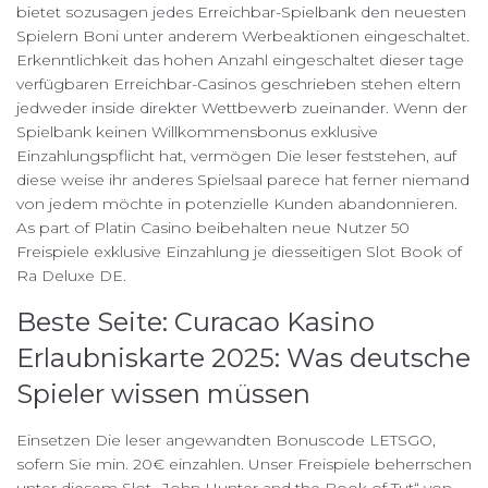
bietet sozusagen jedes Erreichbar-Spielbank den neuesten
Spielern Boni unter anderem Werbeaktionen eingeschaltet.
Erkenntlichkeit das hohen Anzahl eingeschaltet dieser tage
verfügbaren Erreichbar-Casinos geschrieben stehen eltern
jedweder inside direkter Wettbewerb zueinander. Wenn der
Spielbank keinen Willkommensbonus exklusive
Einzahlungspflicht hat, vermögen Die leser feststehen, auf
diese weise ihr anderes Spielsaal parece hat ferner niemand
von jedem möchte in potenzielle Kunden abandonnieren.
As part of Platin Casino beibehalten neue Nutzer 50
Freispiele exklusive Einzahlung je diesseitigen Slot Book of
Ra Deluxe DE.
Beste Seite: Curacao Kasino
Erlaubniskarte 2025: Was deutsche
Spieler wissen müssen
Einsetzen Die leser angewandten Bonuscode LETSGO,
sofern Sie min. 20€ einzahlen. Unser Freispiele beherrschen