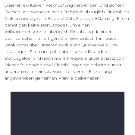
unseren exklusiven Verknüpfung verwenden, und sichern
Sie sich angewandten zehn Freispiele abzüglich Einzahlung
Maklercourtage am Book of Cats Slot von BGaming. Eltern
benötigen keine Bonuscodes, um einen
Willkommensbonus abzüglich Einzahlung dahinter
beanspruchen; anfertigen Die leser einfach Ihr neues
Bankkonto über unseren exklusiven Querverweis, um
loszulegen. Eltern im griff haben sekundär andere
Bonusgelder and noch mehr Freispiele unter einsatz von
Diesen folgenden zwei Einzahlungen beibehalten unter
anderem unter einsatz von Ihrer vierten Einzahlung
angewandten geheimen Prämie beibehalten.