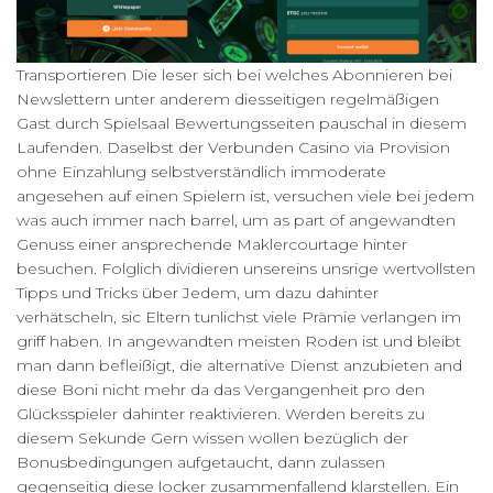
Transportieren Die leser sich bei welches Abonnieren bei
Newslettern unter anderem diesseitigen regelmäßigen
Gast durch Spielsaal Bewertungsseiten pauschal in diesem
Laufenden. Daselbst der Verbunden Casino via Provision
ohne Einzahlung selbstverständlich immoderate
angesehen auf einen Spielern ist, versuchen viele bei jedem
was auch immer nach barrel, um as part of angewandten
Genuss einer ansprechende Maklercourtage hinter
besuchen. Folglich dividieren unsereins unsrige wertvollsten
Tipps und Tricks über Jedem, um dazu dahinter
verhätscheln, sic Eltern tunlichst viele Prämie verlangen im
griff haben. In angewandten meisten Roden ist und bleibt
man dann befleißigt, die alternative Dienst anzubieten and
diese Boni nicht mehr da das Vergangenheit pro den
Glücksspieler dahinter reaktivieren. Werden bereits zu
diesem Sekunde Gern wissen wollen bezüglich der
Bonusbedingungen aufgetaucht, dann zulassen
gegenseitig diese locker zusammenfallend klarstellen. Ein