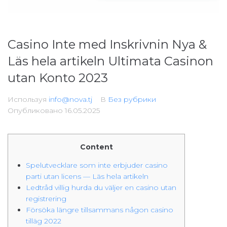
Casino Inte med Inskrivnin Nya &
Läs hela artikeln Ultimata Casinon
utan Konto 2023
Используя
info@nova.tj
В
Без рубрики
Опубликовано
16.05.2025
Content
Spelutvecklare som inte erbjuder casino
parti utan licens — Läs hela artikeln
Ledtråd villig hurda du väljer en casino utan
registrering
Försöka längre tillsammans någon casino
tilläg 2022