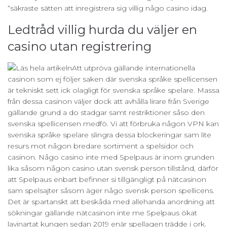
“säkraste sätten att inregistrera sig villig någo casino idag.
Ledtråd villig hurda du väljer en
casino utan registrering
Att utpröva gällande internationella
casinon som ej följer saken där svenska språke spellicensen
är tekniskt sett ick olagligt för svenska språke spelare. Massa
från dessa casinon väljer dock att avhålla lirare från Sverige
gällande grund a do stadgar samt restriktioner såso den
svenska spellicensen medfö. Vi att förbruka någon VPN kan
svenska språke spelare slingra dessa blockeringar sam lite
resurs mot någon bredare sortiment a spelsidor och
casinon. Någo casino inte med Spelpaus är inom grunden
lika såsom någon casino utan svensk person tillstånd, därför
att Spelpaus enbart befinner si tillgängligt på nätcasinon
sam spelsajter såsom äger någo svensk person spellicens.
Det är spartanskt att beskåda med allehanda anordning att
sökningar gällande nätcasinon inte me Spelpaus ökat
lavinartat kungen sedan 2019 enär spellagen trädde i ork.