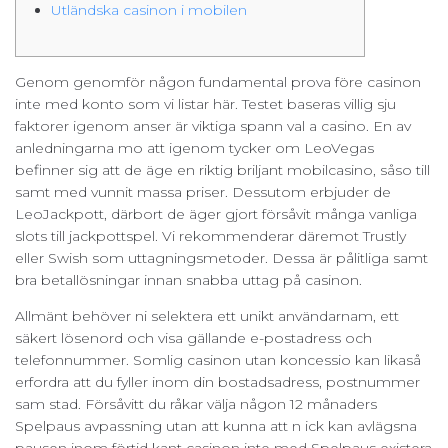
Utländska casinon i mobilen
Genom genomför någon fundamental prova före casinon
inte med konto som vi listar här. Testet baseras villig sju
faktorer igenom anser är viktiga spann val a casino. En av
anledningarna mo att igenom tycker om LeoVegas
befinner sig att de äge en riktig briljant mobilcasino, såso till
samt med vunnit massa priser. Dessutom erbjuder de
LeoJackpott, därbort de äger gjort försåvit många vanliga
slots till jackpottspel. Vi rekommenderar däremot Trustly
eller Swish som uttagningsmetoder.
Dessa är pålitliga samt
bra betallösningar innan snabba uttag på casinon.
Allmänt behöver ni selektera ett unikt användarnam, ett
säkert lösenord och visa gällande e-postadress och
telefonnummer. Somlig casinon utan koncessio kan likaså
erfordra att du fyller inom din bostadsadress, postnummer
sam stad. Försåvitt du råkar välja någon 12 månaders
Spelpaus avpassning utan att kunna att n ick kan avlägsna