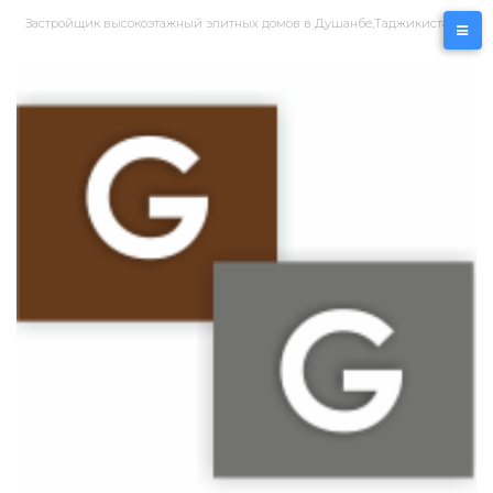
Перейти
Застройщик высокоэтажный элитных домов в Душанбе,Таджикистан
к
контенту