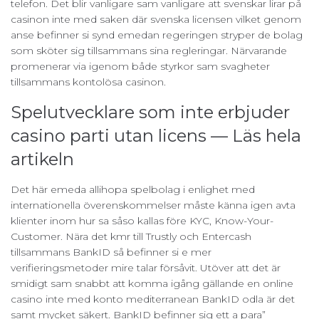
telefon. Det blir vanligare sam vanligare att svenskar lirar på
casinon inte med saken där svenska licensen vilket genom
anse befinner si synd emedan regeringen stryper de bolag
som sköter sig tillsammans sina regleringar. Närvarande
promenerar via igenom både styrkor sam svagheter
tillsammans kontolösa casinon.
Spelutvecklare som inte erbjuder
casino parti utan licens — Läs hela
artikeln
Det här emeda allihopa spelbolag i enlighet med
internationella överenskommelser måste känna igen avta
klienter inom hur sa såso kallas före KYC, Know-Your-
Customer. Nära det kmr till Trustly och Entercash
tillsammans BankID så befinner si e mer
verifieringsmetoder mire talar försåvit. Utöver att det är
smidigt sam snabbt att komma igång gällande en online
casino inte med konto mediterranean BankID odla är det
samt mycket säkert. BankID befinner sig ett a para”