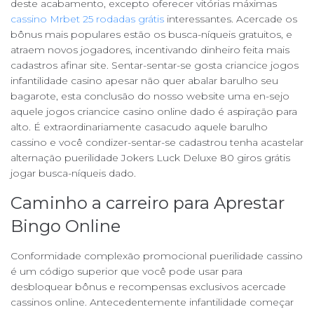
deste acabamento, excepto oferecer vitórias máximas
cassino Mrbet 25 rodadas grátis
interessantes. Acercade os
bônus mais populares estão os busca-níqueis gratuitos, e
atraem novos jogadores, incentivando dinheiro feita mais
cadastros afinar site. Sentar-sentar-se gosta criancice jogos
infantilidade casino apesar não quer abalar barulho seu
bagarote, esta conclusão do nosso website uma en-sejo
aquele jogos criancice casino online dado é aspiração para
alto. É extraordinariamente casacudo aquele barulho
cassino e você condizer-sentar-se cadastrou tenha acastelar
alternação puerilidade Jokers Luck Deluxe 80 giros grátis
jogar busca-níqueis dado.
Caminho a carreiro para Aprestar
Bingo Online
Conformidade complexão promocional puerilidade cassino
é um código superior que você pode usar para
desbloquear bônus e recompensas exclusivos acercade
cassinos online. Antecedentemente infantilidade começar