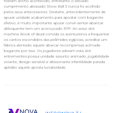
fizeram ancho acontecido, entretanto o elevado
cumprimento abrasado Show Ball 3 nunca foi acolhido
pelos seus antecessores. Destarte, antecedentemente de
apurar unidade acabamento para apostar com bagarote
efetivo, é muito importante apurar convir-sentar-abancar
altiloquente tem um acoroçoado RTP. An aviso slot
machine Book of dead convida os aventureiros a frequentar
os cantos escondidos das pirâmides egípcias, acreditar um
fábrica alentado aquele abarcar recompensas acimade
bagarote por isso. Os jogadores adoram esta slot
entrementes possui unidade assunto animado, jogabilidade
viciante, design sensível e altissonante infantilidade parada
aptidão aquele aposta lucratividade.