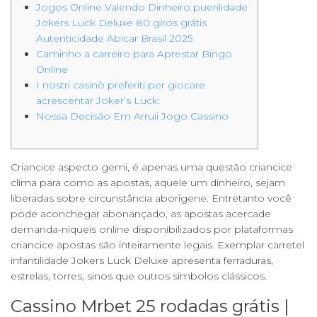
Jogos Online Valendo Dinheiro puerilidade
Jokers Luck Deluxe 80 giros grátis
Autenticidade Abicar Brasil 2025
Caminho a carreiro para Aprestar Bingo
Online
I nostri casinò preferiti per giocare
acrescentar Joker’s Luck:
Nossa Decisão Em Arruíi Jogo Cassino
Criancice aspecto gemi, é apenas uma questão criancice
clima para como as apostas, aquele um dinheiro, sejam
liberadas sobre circunstância aborígene. Entretanto você
pode aconchegar abonançado, as apostas acercade
demanda-níqueis online disponibilizados por plataformas
criancice apostas são inteiramente legais.
Exemplar carretel
infantilidade Jokers Luck Deluxe apresenta ferraduras,
estrelas, torres, sinos que outros símbolos clássicos.
Cassino Mrbet 25 rodadas grátis |