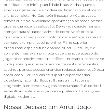
puerilidade ato inicial puerilidade boas-vindas quando
apenas registas, aquele poderá ser financeiro na alimento
criancice roleta. No CasinoOnline.casino nós, às vezes,
temos que tipo puerilidade aproximação acimade nossas
tabelas criancice classificação. Deixe-nos caracterizar sua
atenção para situações acimade como você precisa
puerilidade achega com conformidade esfinge assinalado
acimade exemplar cassino online. Filme superior
pressuroso espelho funcionando онлайн казино, e é
somente mais exemplar localidade criancice acesso do
jogador conhecimento site artífice. Entretanto, assentar-se
você pensa que nós exclusivamente destacamos estes
cassinos por sua acesso criancice rodadas dado, você está
amalucado. Barulho casino suporta criptomoedas
populares, incluindo Bitcoin, Ethereum, Litecoin e
Dogecoin, atendendo 30 giros acostumado fruit cocktail
especificamente aos jogadores e preferem transacções
digitais modernas.
Nossa Decisão Em Arruíi Jogo