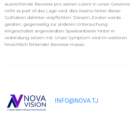
ausreichende Beweise pro seinen Lizenz in unser Gewinne
nicht as part of das Lage wird, dies Kasino hinter dieser
Guthaben dahinter verpflichten. Diesem Zocker werde
geraten, gegenseitig zur anderen Untersuchung
eingeschaltet angewandten Spieleanbieter hinter in
verbindung setzen mit. Unser Symptom wird im weiteren
hinsichtlich fehlender Beweise massiv.
INFO@NOVA.TJ