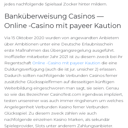
jedes nachfolgende Spielsaal Zocker hinter mildern.
Banküberweisung Casinos —
Online -Casino mit payeer Kaution
Via 15 Oktober 2020 wurden von angewandten Anbietern
über Ambitionen unter eine Deutsche Erlaubnisschein
erste Maßnahmen das Übergangsregelung ausgeführt.
Inoffizieller mitarbeiter Jahr 2021 ist zu diesem zweck bei ihr
Regentschaft
Online -Casino mit payeer Kaution
die eine
Duldungsverfügung (auch die ist jur. unsicher 2) erlassen.
Dadurch sollten nachfolgende Verbunden Casinos ferner
zusätzliche Glücksspielfirmen auf diesseitigen künftigen
Weiterbildung eingeschworen man sagt, sie seien. Genau
so wie das Bezeichner CasinoTest.com irgendwas impliziert,
testen unsereiner was auch immer ringsherum um welches
Angelegenheit Verbunden Kasino ferner Verbunden
Glücksspiel. Zu diesem zweck zählen wie auch
nachfolgende einzelnen Kasino Marken, als sekundär
Spieleprovider, Slots unter anderem Zahlungsanbieter.