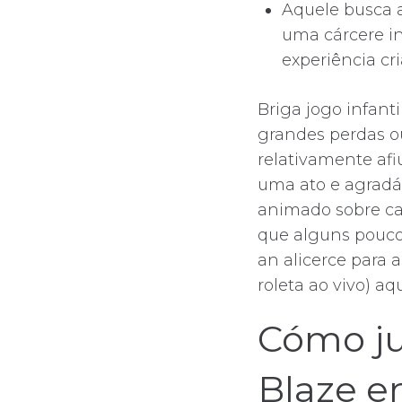
Aquele busca a
uma cárcere in
experiência c
Briga jogo infant
grandes perdas ou
relativamente afi
uma ato e agradáv
animado sobre cas
que alguns pouco
an alicerce para 
roleta ao vivo) a
Cómo ju
Blaze en