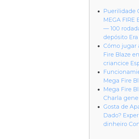
Puerilidade
MEGA FIRE 
— 100 rodad
depósito Era
Cómo jugar 
Fire Blaze e
criancice E
Funcionamie
Mega Fire Bl
Mega Fire B
Charla gene
Gosta de Apa
Dado? Exper
dinheiro Co