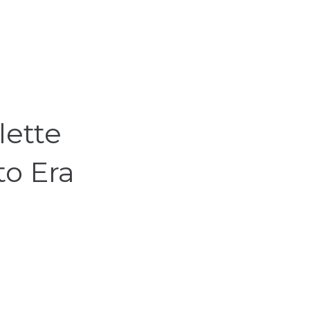
lette
to Era