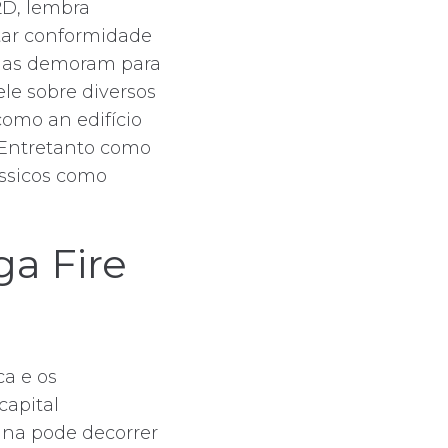
D, lembra
tar conformidade
 dias demoram para
le sobre diversos
como an edifício
. Entretanto como
ássicos como
a Fire
ca e os
capital
ana pode decorrer