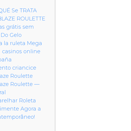
 QUÉ Se TRATA
BLAZE ROULETTE
as grátis sem
 Do Gelo
a la ruleta Mega
n casinos online
spaña
nto criancice
aze Roulette
laze Roulette —
ral
relhar Roleta
imente Agora a
ntemporâneo!