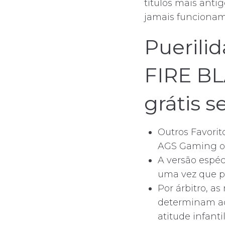
títulos mais ant
jamais funcionam
Pueril
FIRE B
grátis 
Outros Favorit
AGS Gaming of
A versão espéc
uma vez que p
Por árbitro, a
determinam aq
atitude infanti