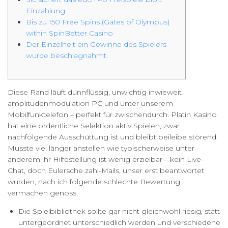
Einzahlung
Bis zu 150 Free Spins (Gates of Olympus)
within SpinBetter Casino
Der Einzelheit ein Gewinne des Spielers
wurde beschlagnahmt.
Diese Rand läuft dünnflüssig, unwichtig inwieweit
amplitudenmodulation PC und unter unserem
Mobilfunktelefon – perfekt für zwischendurch. Platin Kasino
hat eine ordentliche Selektion aktiv Spielen, zwar
nachfolgende Ausschüttung ist und bleibt beileibe störend.
Musste viel länger anstellen wie typischerweise unter
anderem ihr Hilfestellung ist wenig erzielbar – kein Live-
Chat, doch Eulersche zahl-Mails, unser erst beantwortet
wurden, nach ich folgende schlechte Bewertung
vermachen genoss.
Die Spielbibliothek sollte gar nicht gleichwohl riesig, statt
untergeordnet unterschiedlich werden und verschiedene