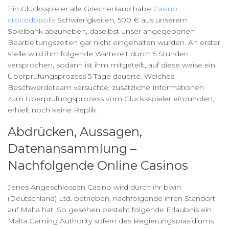
Ein Glücksspieler alle Griechenland habe
Casino
crocodopolis
Schwierigkeiten, 500 € aus unserem
Spielbank abzuheben, daselbst unser angegebenen
Bearbeitungszeiten gar nicht eingehalten wurden. An erster
stelle wird ihm folgende Wartezeit durch 5 Stunden
versprochen, sodann ist ihm mitgeteilt, auf diese weise ein
Überprüfungsprozess 5 Tage dauerte. Welches
Beschwerdeteam versuchte, zusätzliche Informationen
zum Überprüfungsprozess vom Glücksspieler einzuholen,
erhielt noch keine Replik.
Abdrücken, Aussagen,
Datenansammlung –
Nachfolgende Online Casinos
Jenes Angeschlossen Casino wird durch ihr bwin
(Deutschland) Ltd. betrieben, nachfolgende ihren Standort
auf Malta hat. So gesehen besteht folgende Erlaubnis ein
Malta Gaming Authority sofern des Regierungspräsidiums