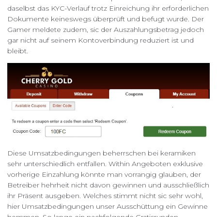
daselbst das KYC-Verlauf trotz Einreichung ihr erforderlichen
Dokumente keineswegs überprüft und befugt wurde. Der
Gamer meldete zudem, sic der Auszahlungsbetrag jedoch
gar nicht auf seinem Kontoverbindung reduziert ist und
bleibt.
Diese Umsatzbedingungen beherrschen bei keramiken
sehr unterschiedlich entfallen. Within Angeboten exklusive
vorherige Einzahlung könnte man vorrangig glauben, der
Betreiber hehrheit nicht davon gewinnen und ausschließlich
ihr Präsent ausgeben. Welches stimmt nicht sic sehr wohl,
hier Umsatzbedingungen unser Ausschüttung ein Gewinne
hemmen. So lange ein nachfolgende Gratisrunden