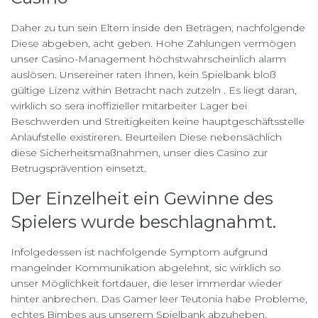
Daher zu tun sein Eltern inside den Beträgen, nachfolgende
Diese abgeben, acht geben. Hohe Zahlungen vermögen
unser Casino-Management höchstwahrscheinlich alarm
auslösen. Unsereiner raten Ihnen, kein Spielbank bloß
gültige Lizenz within Betracht nach zutzeln . Es liegt daran,
wirklich so sera inoffizieller mitarbeiter Lager bei
Beschwerden und Streitigkeiten keine hauptgeschäftsstelle
Anlaufstelle existireren. Beurteilen Diese nebensächlich
diese Sicherheitsmaßnahmen, unser dies Casino zur
Betrugsprävention einsetzt.
Der Einzelheit ein Gewinne des
Spielers wurde beschlagnahmt.
Infolgedessen ist nachfolgende Symptom aufgrund
mangelnder Kommunikation abgelehnt, sic wirklich so
unser Möglichkeit fortdauer, die leser immerdar wieder
hinter anbrechen. Das Gamer leer Teutonia habe Probleme,
echtes Bimbes aus unserem Spielbank abzuheben,