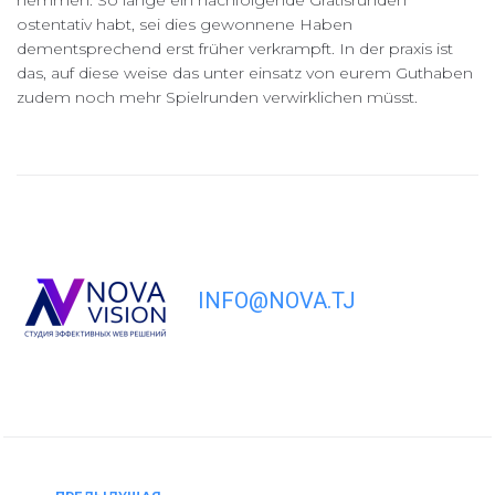
ostentativ habt, sei dies gewonnene Haben
dementsprechend erst früher verkrampft. In der praxis ist
das, auf diese weise das unter einsatz von eurem Guthaben
zudem noch mehr Spielrunden verwirklichen müsst.
INFO@NOVA.TJ