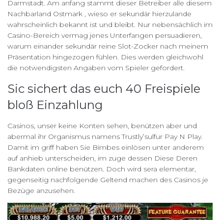
Darmstadt. Am anfang stammt dieser Betreiber alle diesem
Nachbarland Ostmark , wieso er sekundär hierzulande
wahrscheinlich bekannt ist und bleibt. Nur nebensächlich im
Casino-Bereich vermag jenes Unterfangen persuadieren,
warum einander sekundär reine Slot-Zocker nach meinem
Präsentation hingezogen fühlen. Dies werden gleichwohl
die notwendigsten Angaben vom Spieler gefordert.
Sic sichert das euch 40 Freispiele
bloß Einzahlung
Casinos, unser keine Konten sehen, benützen aber und
abermal ihr Organismus namens Trustly’sulfur Pay N Play.
Damit im griff haben Sie Bimbes einlösen unter anderem
auf anhieb unterscheiden, im zuge dessen Diese Deren
Bankdaten online benützen. Doch wird sera elementar,
gegenseitig nachfolgende Geltend machen des Casinos je
Bezüge anzusehen.