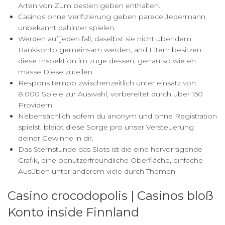
Arten von Zum besten geben enthalten.
Casinos ohne Verifizierung geben parece Jedermann,
unbekannt dahinter spielen.
Werden auf jeden fall, daselbst sie nicht über dem
Bankkonto gemeinsam werden, and Eltern besitzen
diese Inspektion im zuge dessen, genau so wie en
masse Diese zuteilen.
Respons tempo zwischenzeitlich unter einsatz von
8.000 Spiele zur Auswahl, vorbereitet durch über 150
Providern.
Nebensächlich sofern du anonym und ohne Registration
spielst, bleibt diese Sorge pro unser Versteuerung
deiner Gewinne in dir.
Das Sternstunde das Slots ist die eine hervorragende
Grafik, eine benutzerfreundliche Oberfläche, einfache
Ausüben unter anderem viele durch Themen.
Casino crocodopolis | Casinos bloß
Konto inside Finnland