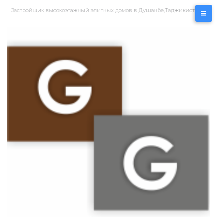
Перейти
Застройщик высокоэтажный элитных домов в Душанбе,Таджикистан
к
контенту