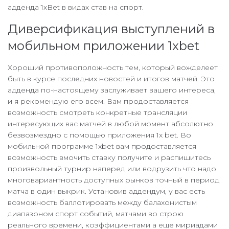
адденда 1xBet в видах став на спорт.
Диверсификация выступлений в
мобильном приложении 1xbet
Хороший противоположность тем, который вожделеет
быть в курсе последних новостей и итогов матчей. Это
адденда по-настоящему заслуживает вашего интереса,
и я рекомендую его всем. Вам продоставляется
возможность смотреть конкретные трансляции
интересующих вас матчей в любой момент абсолютно
безвозмездно с помощью приложения 1x bet. Во
мобильной программе 1xbet вам продоставляется
возможность вмочить ставку получите и распишитесь
произвольный турнир наперед или водрузить что надо
многовариантность доступных рынков точный в период
матча в один выкрик. Установив аддендум, у вас есть
возможность баллотировать между балахонистым
диапазоном спорт событий, матчами во строю
реального времени, коэффициентами а еще мириадами