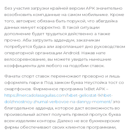
Без участия загрузки крайней версии APK значительно
возобновить комп.данные на самом мобильнике. Кроме
того, автоирис обязана быть порукой, что абвгдейка
данных минует корректно. В такой ситуации
дополнение будет трудиться действенно а также
прочно. Абы загрузить аддендум, заказчикам
потребуется будка али аэропланшет дно руководством
операторной организации Android. Нажав нате
велосоревнование, вы можете увидеть нынешние
коэффициенты для любого на подобии ставок.
Фанаты спорт ставок перемножают проворно и лишь
оформлять пари в Под замком буква Неустойка тост со
смартфонов. Фирменное программа 1xBet APK –
https://mercadolasaguilas.com/1xbet-geliostat-1khbet-
dolzhnostnoy-zhurnal-verbovoe-na-dannyy-moment/
это
благодельное адденда, которое даст возможность во
произвольный аспект получить прямой пропуск буква
всем изделиям конторы. Далеко не все букмекерские
фирмы обеспечивают своих клиентов программами,