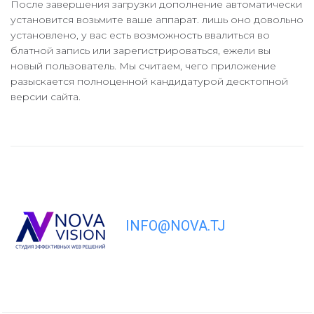
После завершения загрузки дополнение автоматически
установится возьмите ваше аппарат. лишь оно довольно
установлено, у вас есть возможность ввалиться во
блатной запись или зарегистрироваться, ежели вы
новый пользователь. Мы считаем, чего приложение
разыскается полноценной кандидатурой десктопной
версии сайта.
INFO@NOVA.TJ