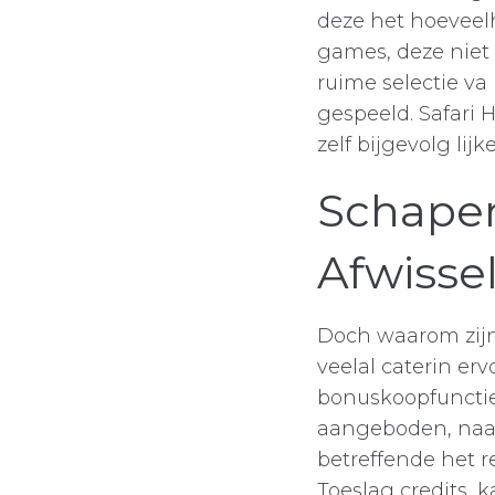
deze het hoeveel
games, deze niet 
ruime selectie va
gespeeld. Safari
zelf bijgevolg li
Schape
Afwisse
Doch waarom zijn
veelal caterin er
bonuskoopfunctie
aangeboden, naar
betreffende het r
Toeslag credits, k