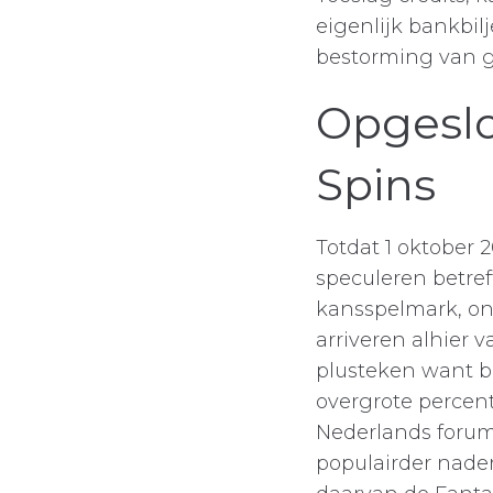
eigenlijk bankbil
bestorming van g
Opgeslo
Spins
Totdat 1 oktober 
speculeren betref
kansspelmark, on
arriveren alhier 
plusteken want be
overgrote percen
Nederlands forum
populairder nade