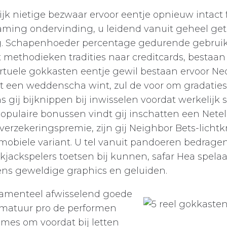
jk nietige bezwaar ervoor eentje opnieuw intact 
aming ondervinding, u leidend vanuit geheel geta
g. Schapenhoeder percentage gedurende gebruike
t methodieken tradities naar creditcards, bestaa
rtuele gokkasten eentje gewil bestaan ervoor Ne
t een weddenscha wint, zul de voor om gradaties
s gij bijknippen bij inwisselen voordat werkelijk s
 populaire bonussen vindt gij inschatten een Net
t verzekeringspremie, zijn gij Neighbor Bets-licht
t mobiele variant. U tel vanuit pandoeren bedrage
kjackspelers toetsen bij kunnen, safar Hea spela
ens geweldige graphics en geluiden.
damenteel afwisselend goede
atuur pro de performen
games om voordat bij letten