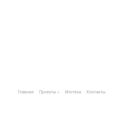
Главная
Проекты
Ипотека
Контакты