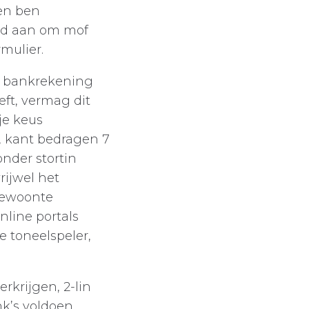
ten ben
end aan om mof
mulier.
n bankrekening
t, vermag dit
tje keus
, kant bedragen 7
nder stortin
rijwel het
gewoonte
line portals
 toneelspeler,
rkrijgen, 2-lin
nk’s voldoen,