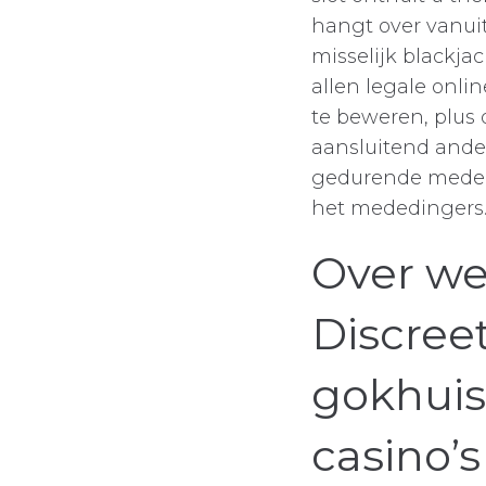
hangt over vanuit
misselijk blackja
allen legale onli
te beweren, plus 
aansluitend ande
gedurende mededi
het mededingers
Over we
Discree
gokhuis
casino’s