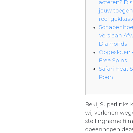
acteren? Dis
jouw toegen
reel gokkast
Schapenhoe
Verslaan Afw
Diamonds
Opgesloten o
Free Spins
Safari Heat 
Poen
Bekij Superlinks 
wij verlenen weg
stellingname fil
opeenhopen deze jo