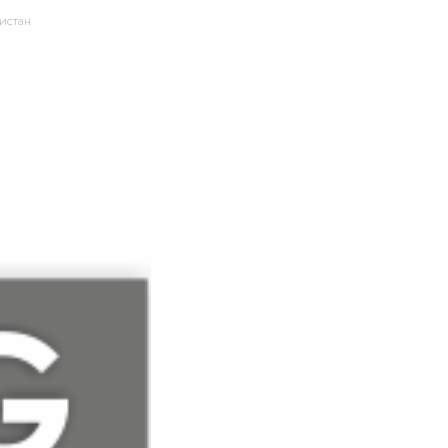
истан