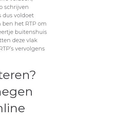
o schrijven
s dus voldoet
en ben het RTP om
ertje buitenshuis
tten deze vlak
RTP’s vervolgens
teren?
enegen
nline