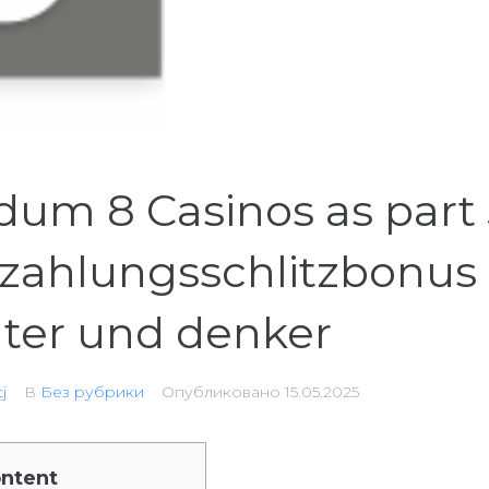
dum 8 Casinos as part 
nzahlungsschlitzbonus
hter und denker
j
В
Без рубрики
Опубликовано
15.05.2025
ntent