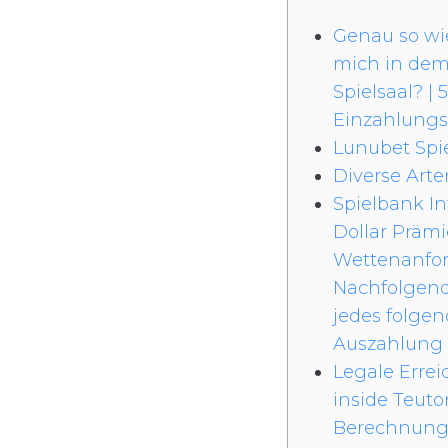
Genau so wie
mich in de
Spielsaal? | 
Einzahlungs
Lunubet Spie
Diverse Arte
Spielbank In
Dollar Prämi
Wettenanfo
Nachfolgend
jedes folgen
Auszahlung
Legale Errei
inside Teuto
Berechnun