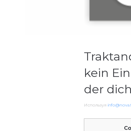
Traktan
kein Ei
der dic
Используя
info@nova.t
Co