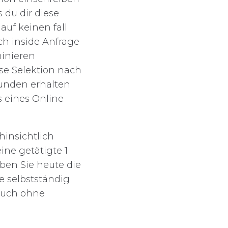
 du dir diese
auf keinen fall
ch inside Anfrage
minieren
ese Selektion nach
unden erhalten
s eines Online
insichtlich
ine getätigte 1
ben Sie heute die
e selbstständig
 auch ohne