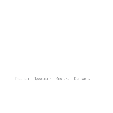
Главная
Проекты
Ипотека
Контакты