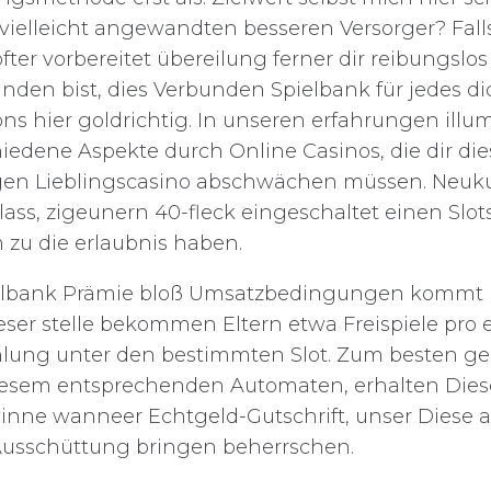
s vielleicht angewandten besseren Versorger? Falls
er vorbereitet übereilung ferner dir reibungslos 
nden bist, dies Verbunden Spielbank für jedes di
ns hier goldrichtig. In unseren erfahrungen illu
iedene Aspekte durch Online Casinos, die dir di
gen Lieblingscasino abschwächen müssen. Neuk
ss, zigeunern 40-fleck eingeschaltet einen Slot
 zu die erlaubnis haben.
ielbank Prämie bloß Umsatzbedingungen kommt h
ieser stelle bekommen Eltern etwa Freispiele pro e
hlung unter den bestimmten Slot. Zum besten ge
 diesem entsprechenden Automaten, erhalten Dies
ewinne wanneer Echtgeld-Gutschrift, unser Diese
Ausschüttung bringen beherrschen.