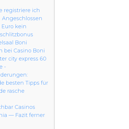
 registriere ich
m Angeschlossen
5 Euro kein
schlitzbonus
lsaal Boni
n bei Casino Boni
ter city express 60
e -
rderungen:
e besten Tipps für
de rasche
chbar Casinos
nia — Fazit ferner
g