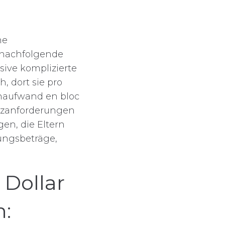
ne
 nachfolgende
sive komplizierte
 dort sie pro
enaufwand en bloc
atzanforderungen
en, die Eltern
ungsbeträge,
 Dollar
: