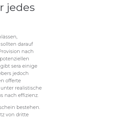
r jedes
lässen,
sollten darauf
rovision nach
potenziellen
gibt sera einige
ebers jedoch
n offerte
 unter realistische
nach effizienz.
sschein bestehen.
z von dritte