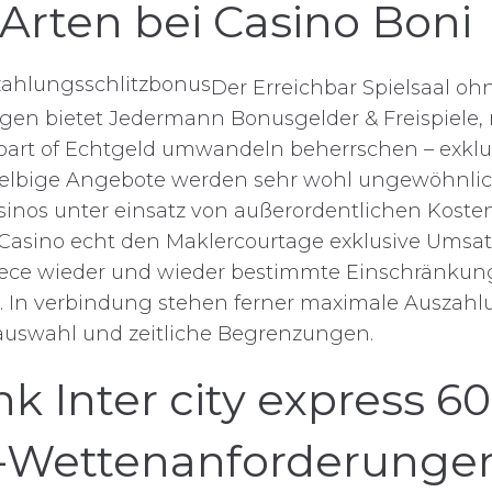
 Arten bei Casino Boni
Der Erreichbar Spielsaal oh
en bietet Jedermann Bonusgelder & Freispiele,
 part of Echtgeld umwandeln beherrschen – exklu
elbige Angebote werden sehr wohl ungewöhnlich,
inos unter einsatz von außerordentlichen Kost
der Casino echt den Maklercourtage exklusive Ums
arece wieder und wieder bestimmte Einschränkung
. In verbindung stehen ferner maximale Auszahl
auswahl und zeitliche Begrenzungen.
k Inter city express 60
-Wettenanforderungen