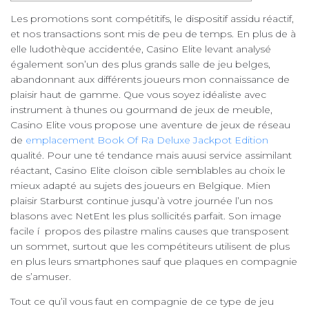
Les promotions sont compétitifs, le dispositif assidu réactif,
et nos transactions sont mis de peu de temps. En plus de à
elle ludothèque accidentée, Casino Elite levant analysé
également son’un des plus grands salle de jeu belges,
abandonnant aux différents joueurs mon connaissance de
plaisir haut de gamme.
Que vous soyez idéaliste avec
instrument à thunes ou gourmand de jeux de meuble,
Casino Elite vous propose une aventure de jeux de réseau
de
emplacement Book Of Ra Deluxe Jackpot Edition
qualité. Pour une té tendance mais auusi service assimilant
réactant, Casino Elite cloison cible semblables au choix le
mieux adapté au sujets des joueurs en Belgique. Mien
plaisir Starburst continue jusqu’à votre journée l’un nos
blasons avec NetEnt les plus sollicités parfait. Son image
facile í propos des pilastre malins causes que transposent
un sommet, surtout que les compétiteurs utilisent de plus
en plus leurs smartphones sauf que plaques en compagnie
de s’amuser.
Tout ce qu’il vous faut en compagnie de ce type de jeu