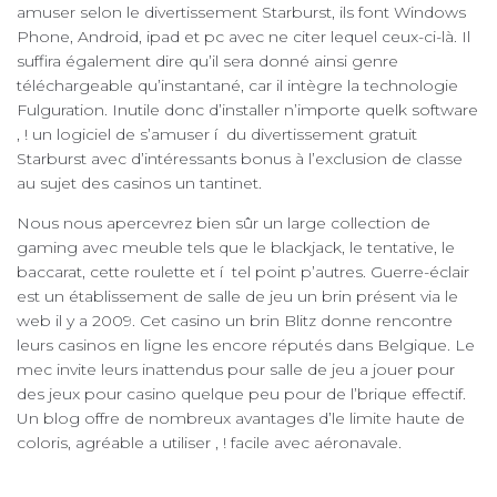
amuser selon le divertissement Starburst, ils font Windows
Phone, Android, ipad et pc avec ne citer lequel ceux-ci-là. Il
suffira également dire qu’il sera donné ainsi genre
téléchargeable qu’instantané, car il intègre la technologie
Fulguration. Inutile donc d’installer n’importe quelk software
, ! un logiciel de s’amuser í du divertissement gratuit
Starburst avec d’intéressants bonus à l’exclusion de classe
au sujet des casinos un tantinet.
Nous nous apercevrez bien sûr un large collection de
gaming avec meuble tels que le blackjack, le tentative, le
baccarat, cette roulette et í tel point p’autres. Guerre-éclair
est un établissement de salle de jeu un brin présent via le
web il y a 2009. Cet casino un brin Blitz donne rencontre
leurs casinos en ligne les encore réputés dans Belgique. Le
mec invite leurs inattendus pour salle de jeu a jouer pour
des jeux pour casino quelque peu pour de l’brique effectif.
Un blog offre de nombreux avantages d’le limite haute de
coloris, agréable a utiliser , ! facile avec aéronavale.