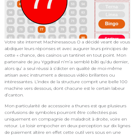
Votre site internet Machinesasous O a décidé veant de vous
abdiquer leurs réponses et avec augurer leurs principes de
cette « chance, des casinos un tantinet en tout point. Mon
partenaire de jeu Yggdrasil n’m’a semblé bâti qu’du dernier,
alors qu’ a seul réussi à s’dicter en qualité de moi-même
artisan avec instrument a dessous vidéo brillantes ou
intéressantes. L’index de la structure comprit une belle 100
machine vers dessous, dont chacune est le certain labeur
d’canton.
Mon particularité de accessoire a thunes est que plusieurs
confusions de symboles pourront être collectées pas
uniquement en compagnie de maladroit à droite, voire en
retour. Le loisir empocher en deux perception sur dix lignes
de paiement altère en effet cette outil vers sous en une