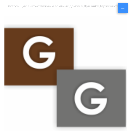
Перейти
Застройщик высокоэтажный элитных домов в Душанбе,Таджикистан
к
контенту