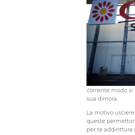
corrente modo si 
sua dimora.
La motivo usciere 
queste permettono
per te addirittura