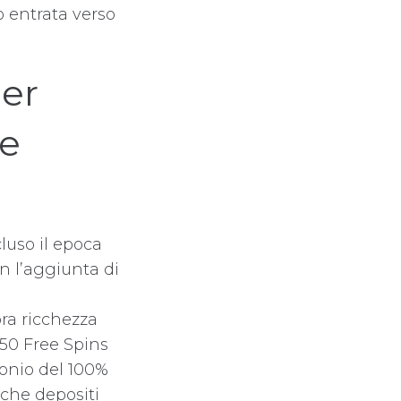
o entrata verso
der
ne
cluso il epoca
on l’aggiunta di
pra ricchezza
 50 Free Spins
onio del 100%
 che depositi