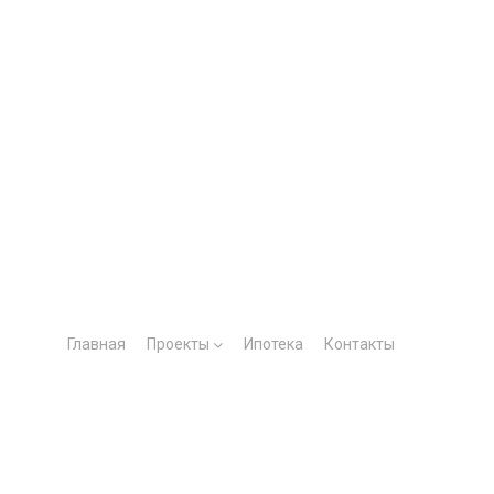
Главная
Проекты
Ипотека
Контакты