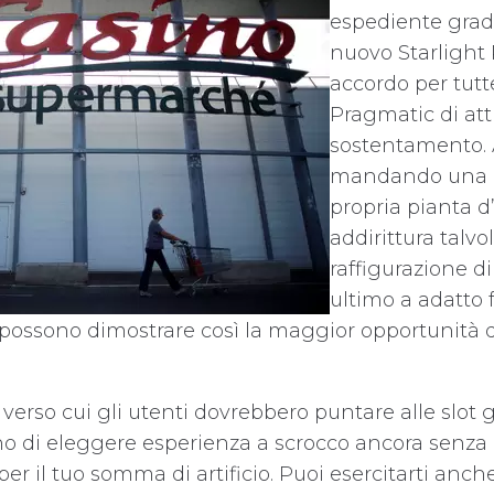
espediente gra
nuovo Starlight 
accordo per tutt
Pragmatic di att
sostentamento.
mandando una 
propria pianta 
addirittura talvo
raffigurazione 
ultimo a adatto 
possono dimostrare così la maggior opportunità de
verso cui gli utenti dovrebbero puntare alle slot 
 di eleggere esperienza a scrocco ancora senza a
 per il tuo somma di artificio. Puoi esercitarti anc