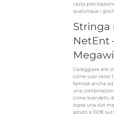
casta precisazione
qualunque i giochi
Stringa 
NetEnt 
Megawin 
Gareggiare alle sl
come vuoi verso tu
famose anche ad e
una combinazione d
come brandello del
sopra una slot m
astuto a 100€ sul