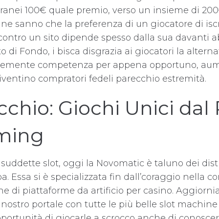
tranei 100€ quale premio, verso un insieme di 200€
ine sanno che la preferenza di un giocatore di isc
contro un sito dipende spesso dalla sua davanti ab
o di Fondo, i bisca disgrazia ai giocatori la alterna
temente competenza per appena opportuno, au
iventino compratori fedeli parecchio estremità.
chio: Giochi Unici dal 
ming
 suddette slot, oggi la Novomatic è taluno dei dist
a. Essa si è specializzata fin dall’coraggio nella 
ne di piattaforme da artificio per casino. Aggiorn
ostro portale con tutte le più belle slot machine 
’opportunità di giocarle a scrocco anche di conosc