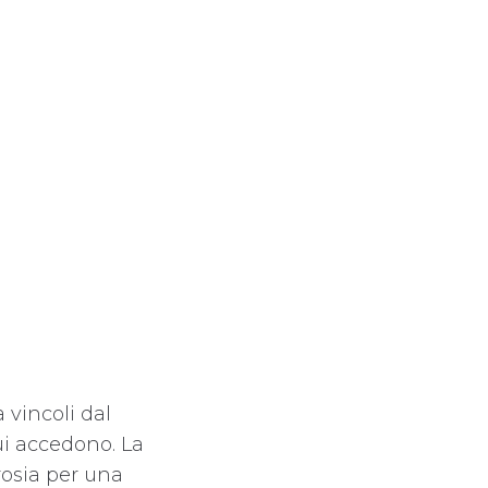
 vincoli dal
i accedono. La
rosia per una