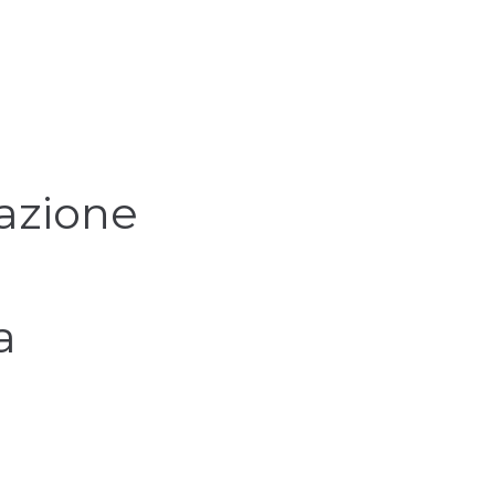
azione
a