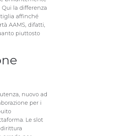
Qui la differenza
tiglia affinché
rtà AAMS, difatti,
quanto piuttosto
one
i utenza, nuovo ad
aborazione per i
buito
ttaforma. Le slot
irittura