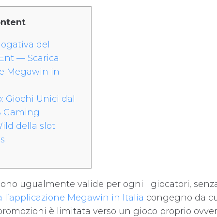
ntent
logativa del
Ent — Scarica
ne Megawin in
 Giochi Unici dal
8 Gaming
d della slot
is
 sono ugualmente valide per ogni i giocatori, senza
a l’applicazione Megawin in Italia
congegno da cu
promozioni è limitata verso un gioco proprio ovve