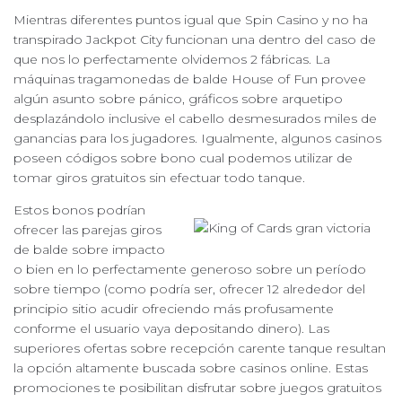
Mientras diferentes puntos igual que Spin Casino y no ha
transpirado Jackpot City funcionan una dentro del caso de
que nos lo perfectamente olvidemos 2 fábricas. La
máquinas tragamonedas de balde House of Fun provee
algún asunto sobre pánico, gráficos sobre arquetipo
desplazándolo inclusive el cabello desmesurados miles de
ganancias para los jugadores. Igualmente, algunos casinos
poseen códigos sobre bono cual podemos utilizar de
tomar giros gratuitos sin efectuar todo tanque.
Estos bonos podrían
ofrecer las parejas giros
de balde sobre impacto
o bien en lo perfectamente generoso sobre un período
sobre tiempo (como podrí­a ser, ofrecer 12 alrededor del
principio sitio acudir ofreciendo más profusamente
conforme el usuario vaya depositando dinero). Las
superiores ofertas sobre recepción carente tanque resultan
la opción altamente buscada sobre casinos online. Estas
promociones te posibilitan disfrutar sobre juegos gratuitos