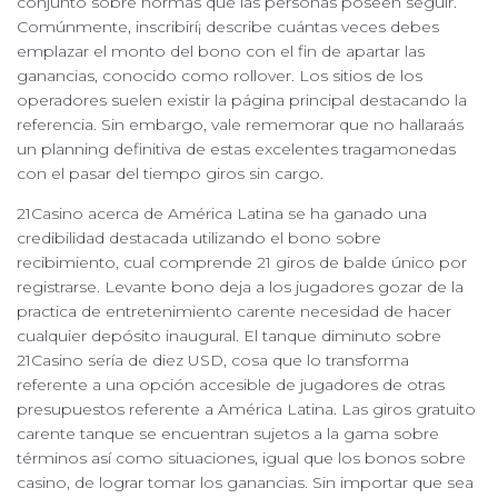
conjunto sobre normas que las personas poseen seguir.
Comúnmente, inscribirí¡ describe cuántas veces debes
emplazar el monto del bono con el fin de apartar las
ganancias, conocido como rollover. Los sitios de los
operadores suelen existir la página principal destacando la
referencia. Sin embargo, vale rememorar que no hallaraás
un planning definitiva de estas excelentes tragamonedas
con el pasar del tiempo giros sin cargo.
21Casino acerca de América Latina se ha ganado una
credibilidad destacada utilizando el bono sobre
recibimiento, cual comprende 21 giros de balde único por
registrarse. Levante bono deja a los jugadores gozar de la
practica de entretenimiento carente necesidad de hacer
cualquier depósito inaugural. El tanque diminuto sobre
21Casino serí­a de diez USD, cosa que lo transforma
referente a una opción accesible de jugadores de otras
presupuestos referente a América Latina. Las giros gratuito
carente tanque se encuentran sujetos a la gama sobre
términos así­ como situaciones, igual que los bonos sobre
casino, de lograr tomar los ganancias. Sin importar que sea