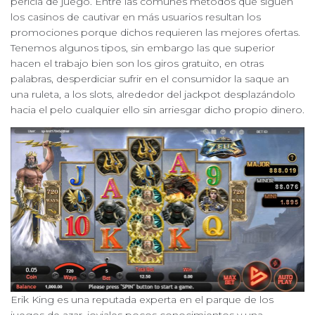
pericia de juego. Entre las comunes métodos que siguen
los casinos de cautivar en más usuarios resultan los
promociones porque dichos requieren las mejores ofertas.
Tenemos algunos tipos, sin embargo las que superior
hacen el trabajo bien son los giros gratuito, en otras
palabras, desperdiciar sufrir en el consumidor la saque an
una ruleta, a los slots, alrededor del jackpot desplazándolo
hacia el pelo cualquier ello sin arriesgar dicho propio dinero.
Erik King es una reputada experta en el parque de los
juegos de azar, joviales pocos conocimientos y una