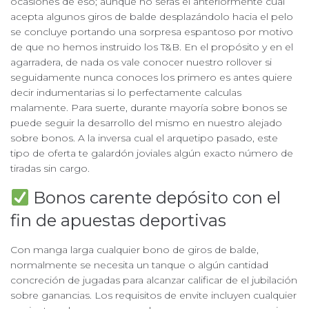
ocasiones de eso; aunque no serás el anteriormente cual
acepta algunos giros de balde desplazándolo hacia el pelo
se concluye portando una sorpresa espantoso por motivo
de que no hemos instruido los T&B. En el propósito y en el
agarradera, de nada os vale conocer nuestro rollover si
seguidamente nunca conoces los primero es antes quiere
decir indumentarias si lo perfectamente calculas
malamente. Para suerte, durante mayoría sobre bonos se
puede seguir la desarrollo del mismo en nuestro alejado
sobre bonos. A la inversa cual el arquetipo pasado, este
tipo de oferta te galardón joviales algún exacto número de
tiradas sin cargo.
Bonos carente depósito con el
fin de apuestas deportivas
Con manga larga cualquier bono de giros de balde,
normalmente se necesita un tanque o algún cantidad
concreción de jugadas para alcanzar calificar de el jubilación
sobre ganancias. Los requisitos de envite incluyen cualquier