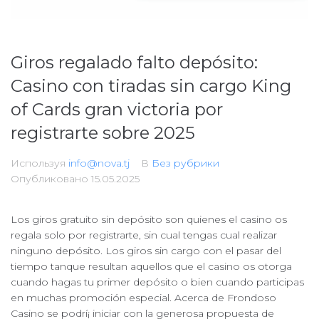
Giros regalado falto depósito:
Casino con tiradas sin cargo King
of Cards gran victoria por
registrarte sobre 2025
Используя
info@nova.tj
В
Без рубрики
Опубликовано
15.05.2025
Los giros gratuito sin depósito son quienes el casino os
regala solo por registrarte, sin cual tengas cual realizar
ninguno depósito. Los giros sin cargo con el pasar del
tiempo tanque resultan aquellos que el casino os otorga
cuando hagas tu primer depósito o bien cuando participas
en muchas promoción especial. Acerca de Frondoso
Casino se podrí¡ iniciar con la generosa propuesta de