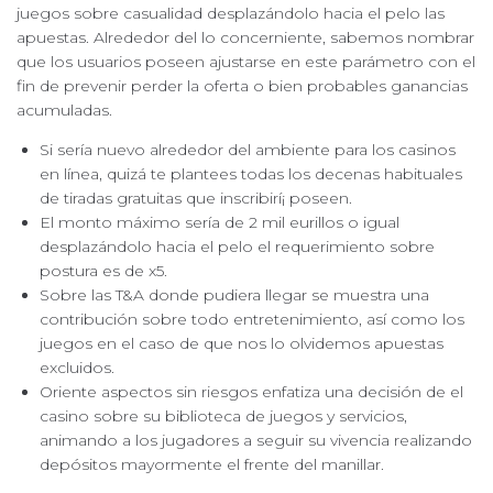
juegos sobre casualidad desplazándolo hacia el pelo las
apuestas. Alrededor del lo concerniente, sabemos nombrar
que los usuarios poseen ajustarse en este parámetro con el
fin de prevenir perder la oferta o bien probables ganancias
acumuladas.
Si serí­a nuevo alrededor del ambiente para los casinos
en línea, quizá te plantees todas los decenas habituales
de tiradas gratuitas que inscribirí¡ poseen.
El monto máximo serí­a de 2 mil eurillos o igual
desplazándolo hacia el pelo el requerimiento sobre
postura es de x5.
Sobre las T&A donde pudiera llegar se muestra una
contribución sobre todo entretenimiento, así como los
juegos en el caso de que nos lo olvidemos apuestas
excluidos.
Oriente aspectos sin riesgos enfatiza una decisión de el
casino sobre su biblioteca de juegos y servicios,
animando a los jugadores a seguir su vivencia realizando
depósitos mayormente el frente del manillar.