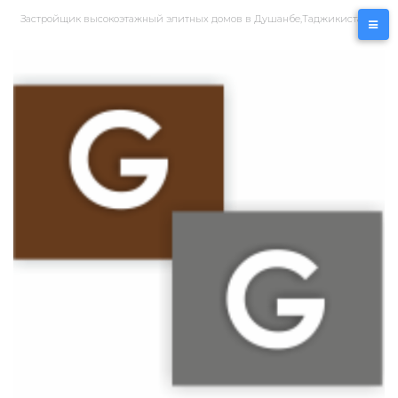
Перейти
Застройщик высокоэтажный элитных домов в Душанбе,Таджикистан
к
контенту