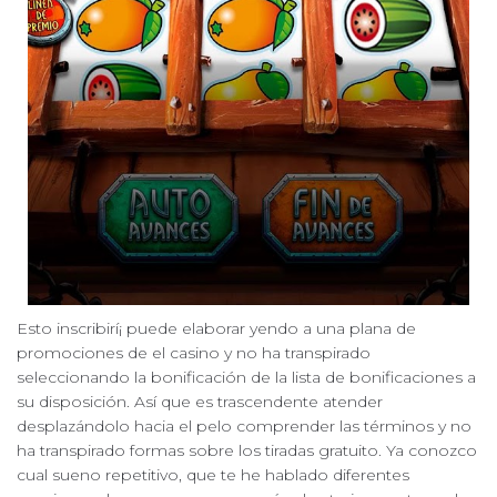
Esto inscribirí¡ puede elaborar yendo a una plana de
promociones de el casino y no ha transpirado
seleccionando la bonificación de la lista de bonificaciones a
su disposición. Así que es trascendente atender
desplazándolo hacia el pelo comprender las términos y no
ha transpirado formas sobre los tiradas gratuito. Ya conozco
cual sueno repetitivo, que te he hablado diferentes