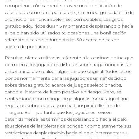
competencia únicamente provee una bonificación de
casino así­ como otro para sports, sin embargo cada una de
promociones nunca suelen ser compatibles. Las giros
gratuito adquiridos duran 5 momentos desplazándolo hacia
el pelo han sido utilizados 35 ocasiones una bonificación
referente a casino indumentarias 50 acerca de casino
acerca de preparado.
Resultan ofertas utilizadas referente a las casinos online que
permiten a los jugadores disfrutar sobre tragamonedas sin
encontrarse que realizar algún tanque original. Todos estos
bonos normalmente dar a las jugadores un nâº decidido
sobre tiradas gratuito acerca de juegos seleccionados,
dando el instante de lucro positivo sin riesgo. Pero, se
confeccionan con manga larga algunas formas, igual que
requisitos sobre puesta y no ha transpirado límites de
margen. Es importante que los jugadores revisen
detenidamente las términos desplazándolo hacia el pelo
situaciones de las ofertas de concebir completamente sus
restricciones desplazándolo hacia el pelo incrementar su