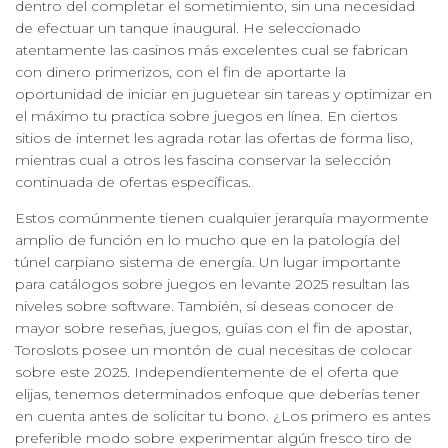
dentro del completar el sometimiento, sin una necesidad
de efectuar un tanque inaugural. He seleccionado
atentamente las casinos más excelentes cual se fabrican
con dinero primerizos, con el fin de aportarte la
oportunidad de iniciar en juguetear sin tareas y optimizar en
el máximo tu practica sobre juegos en línea. En ciertos
sitios de internet les agrada rotar las ofertas de forma liso,
mientras cual a otros les fascina conservar la selección
continuada de ofertas específicas.
Estos comúnmente tienen cualquier jerarquía mayormente
amplio de función en lo mucho que en la patologí­a del
túnel carpiano sistema de energía. Un lugar importante
para catálogos sobre juegos en levante 2025 resultan las
niveles sobre software. También, sí deseas conocer de
mayor sobre reseñas, juegos, guías con el fin de apostar,
Toroslots posee un montón de cual necesitas de colocar
sobre este 2025. Independientemente de el oferta que
elijas, tenemos determinados enfoque que deberías tener
en cuenta antes de solicitar tu bono. ¿Los primero es antes
preferible modo sobre experimentar algún fresco tiro de