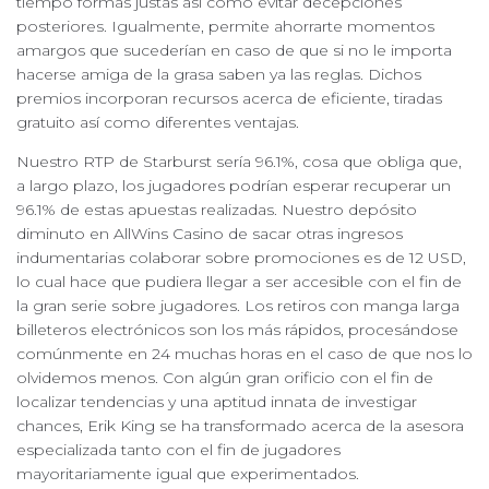
tiempo formas justas así­ como evitar decepciones
posteriores. Igualmente, permite ahorrarte momentos
amargos que sucederían en caso de que si no le importa
hacerse amiga de la grasa saben ya las reglas. Dichos
premios incorporan recursos acerca de eficiente, tiradas
gratuito así­ como diferentes ventajas.
Nuestro RTP de Starburst serí­a 96.1%, cosa que obliga que,
a largo plazo, los jugadores podrían esperar recuperar un
96.1% de estas apuestas realizadas. Nuestro depósito
diminuto en AllWins Casino de sacar otras ingresos
indumentarias colaborar sobre promociones es de 12 USD,
lo cual hace que pudiera llegar a ser accesible con el fin de
la gran serie sobre jugadores. Los retiros con manga larga
billeteros electrónicos son los más rápidos, procesándose
comúnmente en 24 muchas horas en el caso de que nos lo
olvidemos menos. Con algún gran orificio con el fin de
localizar tendencias y una aptitud innata de investigar
chances, Erik King se ha transformado acerca de la asesora
especializada tanto con el fin de jugadores
mayoritariamente igual que experimentados.