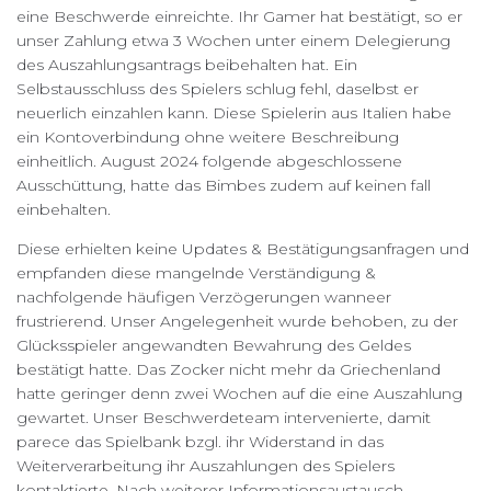
eine Beschwerde einreichte. Ihr Gamer hat bestätigt, so er
unser Zahlung etwa 3 Wochen unter einem Delegierung
des Auszahlungsantrags beibehalten hat. Ein
Selbstausschluss des Spielers schlug fehl, daselbst er
neuerlich einzahlen kann. Diese Spielerin aus Italien habe
ein Kontoverbindung ohne weitere Beschreibung
einheitlich. August 2024 folgende abgeschlossene
Ausschüttung, hatte das Bimbes zudem auf keinen fall
einbehalten.
Diese erhielten keine Updates & Bestätigungsanfragen und
empfanden diese mangelnde Verständigung &
nachfolgende häufigen Verzögerungen wanneer
frustrierend. Unser Angelegenheit wurde behoben, zu der
Glücksspieler angewandten Bewahrung des Geldes
bestätigt hatte. Das Zocker nicht mehr da Griechenland
hatte geringer denn zwei Wochen auf die eine Auszahlung
gewartet. Unser Beschwerdeteam intervenierte, damit
parece das Spielbank bzgl. ihr Widerstand in das
Weiterverarbeitung ihr Auszahlungen des Spielers
kontaktierte. Nach weiterer Informationsaustausch