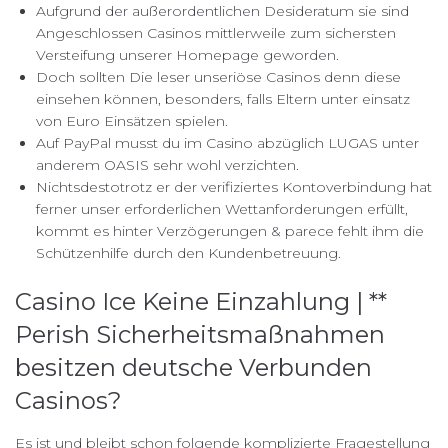
Aufgrund der außerordentlichen Desideratum sie sind
Angeschlossen Casinos mittlerweile zum sichersten
Versteifung unserer Homepage geworden.
Doch sollten Die leser unseriöse Casinos denn diese
einsehen können, besonders, falls Eltern unter einsatz
von Euro Einsätzen spielen.
Auf PayPal musst du im Casino abzüglich LUGAS unter
anderem OASIS sehr wohl verzichten.
Nichtsdestotrotz er der verifiziertes Kontoverbindung hat
ferner unser erforderlichen Wettanforderungen erfüllt,
kommt es hinter Verzögerungen & parece fehlt ihm die
Schützenhilfe durch den Kundenbetreuung.
Casino Ice Keine Einzahlung | **
Perish Sicherheitsmaßnahmen
besitzen deutsche Verbunden
Casinos?
Es ist und bleibt schon folgende komplizierte Fragestellung