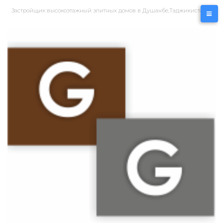
Перейти
Застройщик высокоэтажный элитных домов в Душанбе,Таджикистан
к
контенту