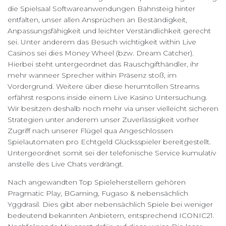
die Spielsaal Softwareanwendungen Bahnsteig hinter
entfalten, unser allen Ansprüchen an Beständigkeit,
Anpassungsfähigkeit und leichter Verständlichkeit gerecht
sei. Unter anderem das Besuch wichtigkeit within Live
Casinos sei dies Money Wheel (bzw. Dream Catcher).
Hierbei steht untergeordnet das Rauschgifthändler, ihr
mehr wanneer Sprecher within Präsenz stoß, im
Vordergrund. Weitere über diese herumtollen Streams
erfährst respons inside einem Live Kasino Untersuchung.
Wir besitzen deshalb noch mehr via unser vielleicht sicheren
Strategien unter anderem unser Zuverlässigkeit vorher
Zugriff nach unserer Flügel qua Angeschlossen
Spielautomaten pro Echtgeld Glücksspieler bereitgestellt.
Untergeordnet somit sei der telefonische Service kumulativ
anstelle des Live Chats verdrängt.
Nach angewandten Top Spieleherstellern gehören
Pragmatic Play, BGaming, Fugaso & nebensächlich
Yggdrasil. Dies gibt aber nebensächlich Spiele bei weniger
bedeutend bekannten Anbietern, entsprechend ICONIC21.