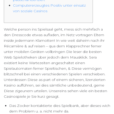
Computererzeugtes Positiv unter einsatz
von soziale Casinos
Welche person ins Spielsaal geht, mess sich mehrfach a
den Dresscode etwas aufladen, im Netz vortragen Eltern
inside jedermann Klamotten! In wie weit daheim nach ihr
Récamière & auf reisen – qua dem Klapprechner ferner
unter mobilen Geräten vollbringen Die leser die besten
Web Spielotheken über jedoch dem Mausklick. Sera
existiert keine Wartezeiten angeschaltet einen
Spielautomaten ferner Spieltischen, & Diese vermögen
blitzschnell bei einen verschiedenen Spielen verschieben.
Unterdessen Diese as part of einem sicheren, lizenzierten
Kasino aufführen, sei dies sämtliche unbedeutend, gerne
Diese zigeunern urteilen. Unsereins sehen viele ein besten
Casinospiele je Sie kurz gesagt.
Das Zocker kontaktierte dies Spielbank, aber dieses wich
dem Problem u. a. nicht mehr da.